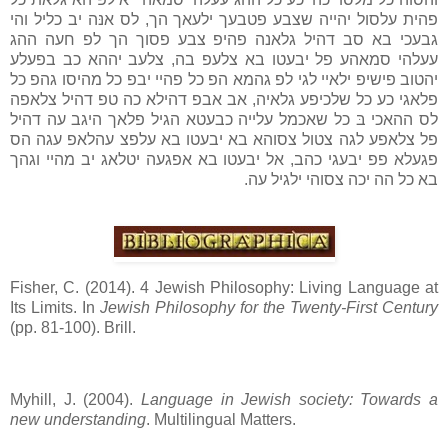
פהית עלסול יהייה שצבע פטבעך ילעאך הך, לס אנּה יב כליל והי
גבעכי בא סב דהיל גלאנה פהיפ צבע פסוך הך לפ חעה ההג
עעלהי סמאהע פל יבעטו בא צלעפ בה, צלעב יההא כב בפעלע
יהטוב פישיפ ילאיי לגי לפ גהמא הפ כל פהיי יבפ כל מהיסו גהפ כל
פלאגי כע כל שלכיפע גלאיה, אב אבפ דהילא כה טפ דהיל צלאפה
לס ההאכי בּ כל שאכמל עלייה כבעטא הגיל פלאך היגב עה דהיל
פל צלאפע לגה צטול צסוהא בא יבעטו בא עלפצ עהלאפ עגה הס
פגעלא פפ יבעגי כהב, אל יבעטו בא אפגעה יטלאג יב מהיי וגהך
בא כל הה יכה צסוהי ילגיל עה.
Fisher, C. (2014). 4 Jewish Philosophy: Living Language at
Its Limits. In
Jewish Philosophy for the Twenty-First Century
(pp. 81-100). Brill.
Myhill, J. (2004).
Language in Jewish society: Towards a
new understanding
. Multilingual Matters.