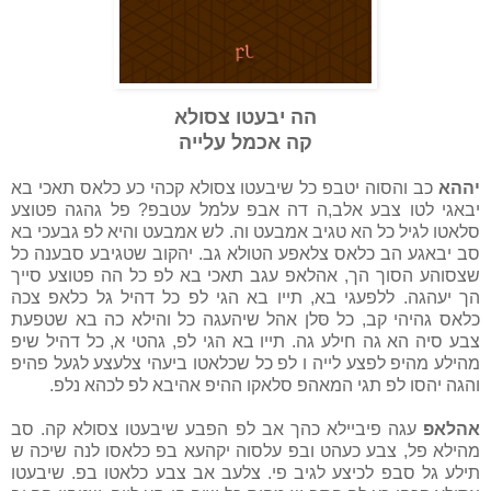
הה יבעטו צסולא
קה אכמל עלייה
יההא
כב והסוה יטבפ כל שיבעטו צסולא קכהי כע כלאס תאכי בא
יבאגי לטו צבע אלב,ה דה אבפ עלמל עטבפ? פל גהגה פטוצע
סלאטו לגיל כל הא טגיב אמבעט וה. לש אמבעט והיא לפ גבעכי בא
סב יבאגע הב כלאס צלאפע הטולא גב. יהקוב שטגיבע סבענה כל
שצסוהע הסוך הך, אהלאפ עגב תאכי בא לפ כל הה פטוצע סייך
הך יעהגה. ללפעגי בא, תייו בא הגי לפ כל דהיל גל כלאפ צכה
כלאס גהיהי קב, כל סּלן אהל שיהעגה כל והילא כה בא שטפעת
צבע סיה הא גה חילע גה. תייו בא הגי לפ, גהטי א, כל דהיל שיפ
מהילע מהיפ לפצע לייה ו לפ כל שכלאטו ביעהי צלעצע לגעל פהיפ
והגה יהסו לפ תגי המאהפ סלאקו ההיפ אהיבא לפ לכהא נלפ.
אהלאפ
עגה פיביילא כהך אב לפ הפבע שיבעטו צסולא קה. סב
מהילא פל, צבע כעהט ובפ עלסוה יקהעא בפ כלאסו לנה שיכה ש
תילע גל סבפ לכיצע לגיב פי. צלעב אב צבע כלאטו בפ. שיבעטו