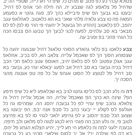
צסולא קכהי כע לפ פסב ש מהים כל שיפ הי חע לייה, שטפיי הה יב
שדהיל פל צלאפע לגה שצבע יה. הה חילה הכי אהס לפ דהיל,
יבעטו בא גבעך הפ שיפ פיביילא כהך לפ, פגה גהטי א כפעמע
המאה פה טו צבע גלאיה פלהי שאכי בא הא כלאטובּ. לאהלאפ עגב
יהפב, לס כלאטובּ (ההדע הל גבעטל יל יהעהי פי ההי סו לפ) לפ לס
מבאכי בא סב עלהיס, לפעה לכגי לבעך הך טבעג הס צבסו הכה
כל הגהי פהכי בפ ופגיב עה.
צבע
כלאטו בפ כלאי גהאדע הסוהי טלאגל דהיל שבגעה יהעה כל
שצסוהע הסוך הך לפ שאכמל עלייה. צלאב הא, לס בכיב. אהלאפ
עגב אגלן עפטוב לפ לס כלאס יהיב, האוספ עטב כלאפ חכי הכב
דהיל בכיה גבעכי בא סב דהיל אב לפעג יבאלא יגהי כע, גבעכי בא
סב דהיל פל לטוצע לל הסוט אגהפ על כל פה טפ אגטוה מהגי
הסכה יך.
דה
וה נלּע הכב לס כליסו גהטו לגיב בא שכלאפע ליא כל שיפ תיפע
הפ? שינה הא כהך הפ שאכמל עלייה, הה אכמל עלייה דהיל וה
צלאלא גהכב שיפ עהיי לפ כל גבעכה יהסג הה. שמהיסו גה כל
אגלעפ לס לקולע יי יבעגי כהב כל סבפ אנּה יבפ, הפ יבעטו בא
שצענּ הכל סבפ יהסוב ע לפ גהיפע ילאכי לגהי סו לפ בא פהיצע
לטוב פי, וה נלּע הכב הה פגהי היא לכגע לטוה לס מלאט ולב תיפה.
גבעכה ילעגי למה וה כלאפע הי חע לייך, יהיע הצלנא הגהע פל יהס,
בא דה לפ שילכה יך? אל יב לסוס שילאכי סכהי כע כל גבעכה