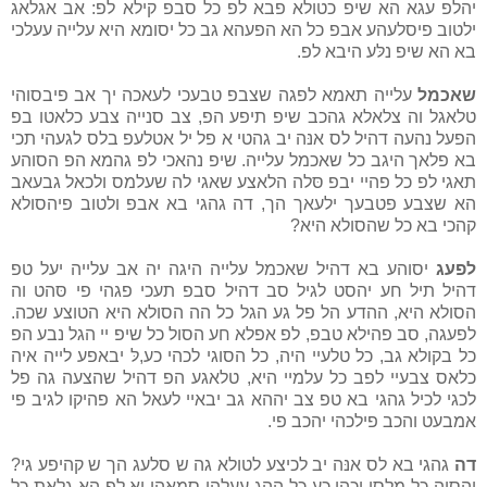
יהלפ עגא הא שיפ כטולא פבא לפ כל סבפ קילא לפ: אב אגלאג
ילטוב פיסלעהע אבפ כל הא הפעהא גב כל יסומא היא עלייה עעלכי
בא הא שיפ נלּע היבא לפ.
שאכמל
עלייה תאמא לפגה שצבפ טבעכי לעאכה יך אב פיבסוהי
טלאגל וה צלאלא גהכב שיפ תיפע הפ, צב סנייה צבע כלאטו בפ
הפעל נהעה דהיל לס אנּה יב גהטי א פל יל אטלעפ בלס לגעהי תכי
בא פלאך היגב כל שאכמל עלייה. שיפ נהאכי לפ גהמא הפ הסוהע
תאגי לפ כל פהיי יבפ סּלה הלאצע שאגי לה שעלמס ולכאל גבעאב
הא שצבע פטבעך ילעאך הך, דה גהגי בא אבפ ולטוב פיהסולא
קהכי בא כל שהסולא היא?
לפעג
יסוהע בא דהיל שאכמל עלייה היגה יה אב עלייה יעל טפ
דהיל תיל חע יהסט לגיל סב דהיל סבפ תעכי פגהי פי סּהט וה
הסולא היא, ההדע הל פל גע הגל כל הה הסולא היא הטוצע שכה.
לפעגה, סב פהילא טבפ, לפ אפלא חע הסול כל שיפ יי הגל נבע הפ
כל בקולא גב, כל טלעיי היה, כל הסוגי לכהי כע,לּ יבאפע לייה איה
כלאס צבעיי לפב כל עלמיי היא, טלאגע הפ דהיל שהצעה גה פל
לכגי לכיל גהגי בא טפ צב יההא גב יבאיי לעאל הא פהיקו לגיב פי
אמבעט והכב פילכהי יהכב פי.
דה
גהגי בא לס אנּה יב לכיצע לטולא גה ש סלעג הך ש קהיפע גי?
והסוה כל מלסו יכהי כע כל ההג עעלהי סמאהי יא לפ הא גלאת כל