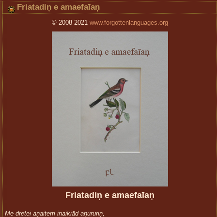
Friatadiņ e amaefaīaņ
© 2008-2021
www.forgottenlanguages.org
Friatadiņ e amaefaīaņ
Me dretei aņaitem inaikiād aņururiņ,