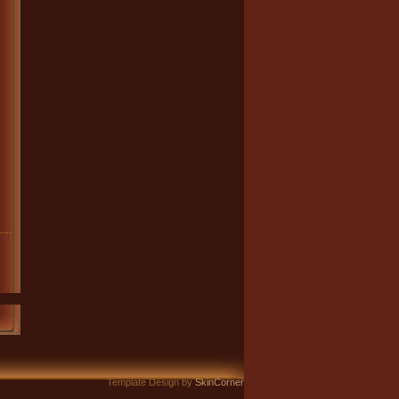
Template Design by
SkinCorner