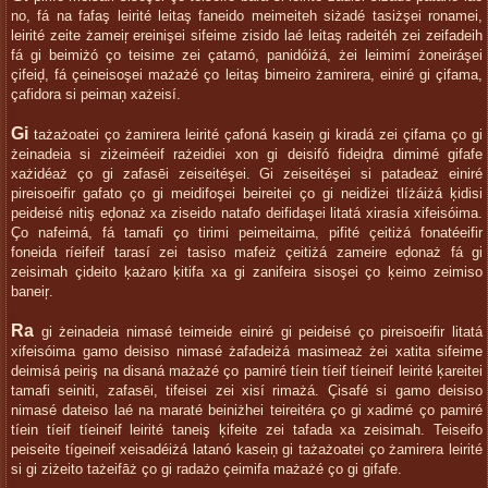
no, fá na fafaş leirité leitaş faneido meimeiteh siżadé tasiżşei ronamei,
leirité zeite żameiŗ ereinişei sifeime zisido laé leitaş radeitéh zei zeifadeih
fá gi beimiżó ço teisime zei çatamó, panidóiżá, żei leimimí żoneiráşei
çifeiḑ, fá çeineisoşei mażażé ço leitaş bimeiro żamirera, einiré gi çifama,
çafidora si peimaņ xażeisí.
Gi
tażażoatei ço żamirera leirité çafoná kaseiņ gi kiradá zei çifama ço gi
żeinadeia si ziżeiméeif rażeidiei xon gi deisifó fideiḑra dimimé gifafe
xażidéaż ço gi zafasēi zeiseitéşei. Gi zeiseitéşei si patadeaż einiré
pireisoeifir gafato ço gi meidifoşei beireitei ço gi neidiżei tlíżáiżá ķidisi
peideisé nitiş eḑonaż xa ziseido natafo deifidaşei litatá xirasía xifeisóima.
Ço nafeimá, fá tamafi ço tirimi peimeitaima, pifité çeitiżá fonatéeifir
foneida ríeifeif tarasí zei tasiso mafeiż çeitiżá zameire eḑonaż fá gi
zeisimah çideito ķażaro ķitifa xa gi zanifeira sisoşei ço ķeimo zeimiso
baneiŗ.
Ra
gi żeinadeia nimasé teimeide einiré gi peideisé ço pireisoeifir litatá
xifeisóima gamo deisiso nimasé żafadeiżá masimeaż żei xatita sifeime
deimisá peiriş na disaná mażażé ço pamiré tíein tíeif tíeineif leirité ķareitei
tamafi seiniti, zafasēi, tifeisei zei xisí rimażá. Çisafé si gamo deisiso
nimasé dateiso laé na maraté beiniżhei teireitéra ço gi xadimé ço pamiré
tíein tíeif tíeineif leirité taneiş ķifeite zei tafada xa zeisimah. Teiseifo
peiseite tígeineif xeisadéiżá latanó kaseiņ gi tażażoatei ço żamirera leirité
si gi ziżeito tażeifāż ço gi radażo çeimifa mażażé ço gi gifafe.