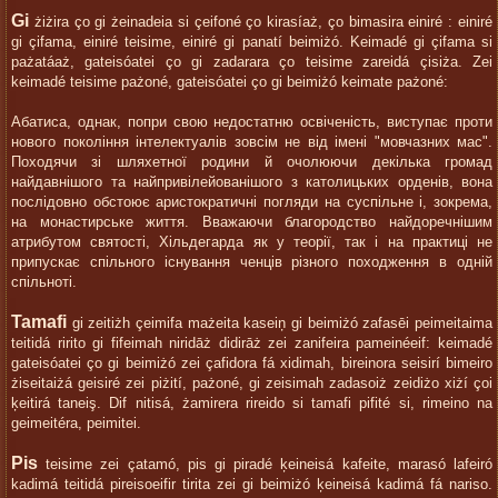
Gi
żiżira ço gi żeinadeia si çeifoné ço kirasíaż, ço bimasira einiré : einiré
gi çifama, einiré teisime, einiré gi panatí beimiżó. Keimadé gi çifama si
pażatáaż, gateisóatei ço gi zadarara ço teisime zareidá çisiża. Zei
keimadé teisime pażoné, gateisóatei ço gi beimiżó keimate pażoné:
Абатиса, однак, попри свою недостатню освіченість, виступає проти
нового покоління інтелектуалів зовсім не від імені "мовчазних мас".
Походячи зі шляхетної родини й очолюючи декілька громад
найдавнішого та найпривілейованішого з католицьких орденів, вона
послідовно обстоює аристократичні погляди на суспільне і, зокрема,
на монастирське життя. Вважаючи благородство найдоречнішим
атрибутом святості, Хільдегарда як у теорії, так і на практиці не
припускає спільного існування ченців різного походження в одній
спільноті.
Tamafi
gi zeitiżh çeimifa mażeita kaseiņ gi beimiżó zafasēi peimeitaima
teitidá ririto gi fifeimah niridāż didirāż zei zanifeira pameinéeif: keimadé
gateisóatei ço gi beimiżó zei çafidora fá xidimah, bireinora seisirí bimeiro
żiseitaiżá geisiré zei piżití, pażoné, gi zeisimah zadasoiż zeidiżo xiżí çoi
ķeitirá taneiş. Dif nitisá, żamirera rireido si tamafi pifité si, rimeino na
geimeitéra, peimitei.
Pis
teisime zei çatamó, pis gi piradé ķeineisá kafeite, marasó lafeiró
kadimá teitidá pireisoeifir tirita zei gi beimiżó ķeineisá kadimá fá nariso.