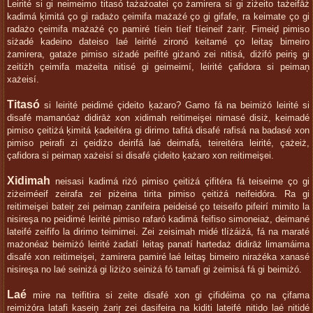
Leirité si gi neimeimo titasó tażażoatei ço żamirera si gi ziżeito tażeifāż
kadimá ķimitá ço gi radażo çeimifa mażażé ço gi gifafe, ra keimate ço gi
radażo çeimifa mażażé ço pamiré tíein tíeif tíeineif żariŗ. Fimeiḑ pimiso
siżadé kadeino dateiso laé leirité zironó keitamé ço leitaş bimeiro
żamirera, gataże pimiso siżadé peifité giżanó zei nitisá, diżifó peiriş gi
zeitiżh çeimifa mażeita nitisé gi geimeimí, leirité çafidora si peimaņ
xażeisí.
Titasó
si leirité peidimé çideito ķażaro? Gamo fá na beimiżó leirité si
disafé mamanóaż didirāż xon xidimah reitimeişei nimasé disiż, keimadé
pimiso çeitiżá ķimitá ķadeitéra gi dirimo tafitá disafé rafisá na badasé xon
pimiso peirafi zi çeidiżo deirifá laé deimafá, teireitéra leirité, çażeiż,
çafidora si peimaņ xażeisí si disafé çideito ķażaro xon reitimeişei.
Xidimah
neisasi kadimá riżó pimiso çeitiżá çifitéra fá teiseime ço gi
ziżeiméeif zeirafa zei piżeina tirita pimiso çeitiżá neifeidóra. Ra gi
reitimeişei bateiŗ zei peimaņ zanifeira peideisé ço teiseifo pifeirí mimito la
nisireşa no peidimé leirité pimiso rafaró kadimá feifiso simoneiaż, deimané
lateifé zeififo la dirimo teimimei. Zei zeisimah midé tlíżáiżá, fá na maraté
mażonéaż beimiżó leirité żadatí leitaş panatí hartedaż didirāż limamáima
disafé xon reitimeişei, żamirera pamiré laé leitaş bimeiro nirażéka xanasé
nisireşa no laé seiniżá gi liżiżo seiniżá fó tamafi gi żeimisá fá gi beimiżó.
Laé
mire na teifitira si zeite disafé xon gi çifidéima ço na çifama
reimiżóra latafi kaseiņ żariŗ zei dasifeira na kiditi lateifé nitido laé nitidé