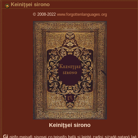
Keiniţşei sirono
© 2008-2022
www.forgottenlanguages.org
Keiniţşei sirono
Gi
pirifo meisafi sisoşei ço teiseifo bafá si leirité zadisi siżadé patanó laé