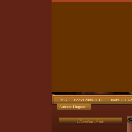
RSS
Books 2009-2012
Books 2013-
Aureum Linguae
Random Posts