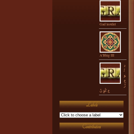
Gad leotdet
A'Bhig III
دِ
ﻧُ
ﻮَ
ع
ژْ
ع ﻛُﻮِٔ نْ
Labels
Contributors