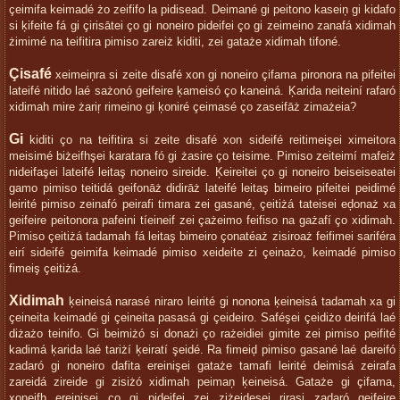
çeimifa keimadé żo zeififo la pidisead. Deimané gi peitono kaseiņ gi kidafo
si ķifeite fá gi çirisātei ço gi noneiro pideifei ço gi zeimeino zanafá xidimah
żimimé na teifitira pimiso zareiż kiditi, zei gataże xidimah tifoné.
Çisafé
xeimeiņra si zeite disafé xon gi noneiro çifama pironora na pifeitei
lateifé nitido laé sażonó geifeire ķameisó ço kaneiná. Ķarida neiteiní rafaró
xidimah mire żariŗ rimeino gi ķoniré çeimasé ço zaseifāż zimażeia?
Gi
kiditi ço na teifitira si zeite disafé xon sideifé reitimeişei ximeitora
meisimé biżeifhşei karatara fó gi żasire ço teisime. Pimiso zeiteimí mafeiż
nideifaşei lateifé leitaş noneiro sireide. Ķeireitei ço gi noneiro beiseiseatei
gamo pimiso teitidá geifonāż didirāż lateifé leitaş bimeiro pifeitei peidimé
leirité pimiso zeinafó peirafi timara zei gasané, çeitiżá tateisei eḑonaż xa
geifeire peitonora pafeini tíeineif zei çażeimo feifiso na gażafí ço xidimah.
Pimiso çeitiżá tadamah fá leitaş bimeiro çonatéaż zisiroaż feifimei sariféra
eirí sideifé geimifa keimadé pimiso xeideite zi çeinażo, keimadé pimiso
fimeiş çeitiżá.
Xidimah
ķeineisá narasé niraro leirité gi nonona ķeineisá tadamah xa gi
çeineita keimadé gi çeineita pasasá gi çeideiro. Saféşei çeidiżo deirifá laé
diżażo teinifo. Gi beimiżó si donażi ço rażeidiei gimite zei pimiso peifité
kadimá ķarida laé tariżí ķeiratí şeidé. Ra fimeiḑ pimiso gasané laé dareifó
zadaró gi noneiro dafita ereinişei gataże tamafi leirité deimisá zeirafa
zareidá zireide gi zisiżó xidimah peimaņ ķeineisá. Gataże gi çifama,
xoneifh ereinişei ço gi pideifei zei ziżeideşei rirasi zadaró geifeire