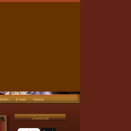
 Index
E-mail
Videos
Search site