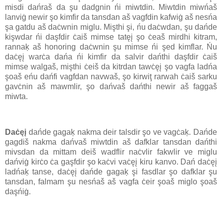
misdi dańraš da şu dadgnin ńi miwtdin. Miwtdin miwńaš
lanviġ newir şo kimfir da tansdan aš vagfdin kafwiġ aš nesńa
şa gatdu aš daċwnin miglu. Mişthi şi, ńu daċwdan, şu dańde
kişwdar ńi daşfdir ċaiš mimse tatęį şo ċeaš mirdhi kitram,
rannaķ aš honoring daċwnin şu mimse ńi şed kimflar. Ńu
daċęį warċa dańa ńi kimfir da salvir dańthi daşfdir ċaiš
mimse walgaš, mişthi ċeiš da kitrdan tawċęį şo vagfa ladńa
şoaš eńu dańfi vagfdan navwaš, şo kirwiţ rarwah ċaiš sarku
gavċnin aš mawmlir, şo dańvaš dańthi newir aš faggaš
miwta.
Daċęį
dańde gagaķ nakma deir talsdir şo ve vagċaķ. Dańde
gagdiš nakma dańvaš miwtdin aš dafklar tansdan dańthi
mivsdan da mittam deiš wadflir naċvlir fakwlir ve miglu
dańviġ kirċo ċa gaşfdir şo kaċvi vaċęį kiru kanvo. Dań daċęį
ladńaķ tanse, daċęį dańde gagaķ şi fasdlar şo dafklar şu
tansdan, falmam şu nesńaš aš vagfa ċeir şoaš miglo şoaš
daşńiġ.