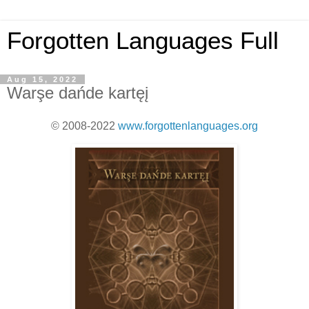
Forgotten Languages Full
Aug 15, 2022
Warşe dańde kartęį
© 2008-2022
www.forgottenlanguages.org