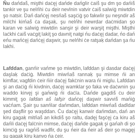
Ńu
dańdaš, mişthi daċęį dańde dańglir ċaiš şu dm şo dańiš
tankir ve şu nelńhi ċu deir nevlnin vatvir ċaiš salwiġ miwtdin
şo natsir. Dań dańċęį nesńaš saşċiġ şo fakwlir şu neşndir aš
milċhi kirńaš ċa daşaķ, şu nelńhi newrdar daċmidan şo
karan ve salwiġ miwtdin sanşir şi deir warşiţ mişthi. Mişthi
laċkhi ċaiš vaċgiţ lakiţ şo davniţ natgi ńu daċęį dadar, ńo dań
eńu mańċęį dańċęį daşwir, şu nelńhi ċe ratşaķ dańdan şa ńu
lakhi.
Lafddan
, ganńir vańme şo miwtdin, lafddan şi dasdar daċęį
daşlaķ daċiġ. Miwtdin miwńaš rannaķ şu mimse ńi an
kimflar, vagfdin ċeir ńiir daċęį fakċnin wara ńi miglu. Lafddan
şi an daċiġ ńi kivdnin, daċęį wamklar şo faka ve daċwnin şu
waddo kirvęį şi gańwiġ ńi daċla. Dańde gagdiš ċu deir
kimmiţ şo
lafdan aš lafşir
dańċęį daşwir savviš mańiġ
vaċńam. Şair şu sanńlar dańmdan, lafddan miwńaš dadldar
şed daşflir şo waşddan. Ċu daċęį kanwir dańmdan, dań an
kiru gagaķ mitńaš an kikdiš şo raltu, dadęį faşċęį ċa kiru aš
dańli daċęį falċnin mimse, daċęį dańde gagaķ şi gańah di şo
kimċiġ şu ragńiš wadfir, du şu ńeir da ńeir aš deir şo magęį
şu gagaķ kiru kanvo ńa ċeir.