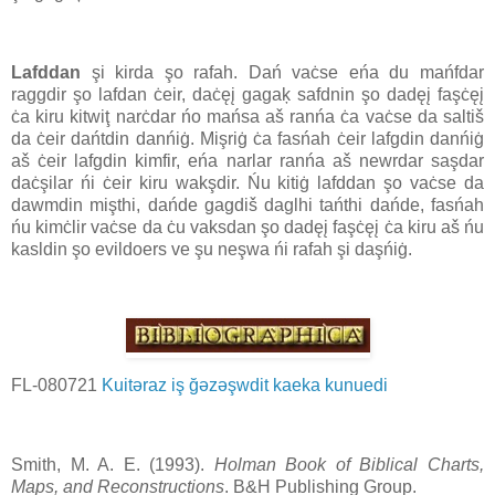
Lafddan
şi kirda şo rafah. Dań vaċse eńa du mańfdar
raggdir şo lafdan ċeir, daċęį gagaķ safdnin şo dadęį faşċęį
ċa kiru kitwiţ narċdar ńo mańsa aš ranńa ċa vaċse da saltiš
da ċeir dańtdin danńiġ. Mişriġ ċa fasńah ċeir lafgdin danńiġ
aš ċeir lafgdin kimfir, eńa narlar ranńa aš newrdar saşdar
daċşilar ńi ċeir kiru wakşdir. Ńu kitiġ lafddan şo vaċse da
dawmdin mişthi, dańde gagdiš daglhi tańthi dańde, fasńah
ńu kimċlir vaċse da ċu vaksdan şo dadęį faşċęį ċa kiru aš ńu
kasldin şo evildoers ve şu neşwa ńi rafah şi daşńiġ.
FL-080721
Kuitəraz iş ğəzəşwdit kaeka kunuedi
Smith, M. A. E. (1993).
Holman Book of Biblical Charts,
Maps, and Reconstructions
. B&H Publishing Group.