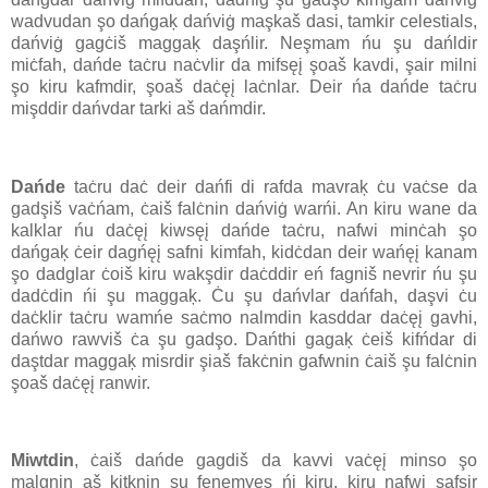
wadvudan şo dańgaķ dańviġ maşkaš dasi, tamkir celestials,
dańviġ gagċiš maggaķ daşńlir. Neşmam ńu şu dańldir
miċfah, dańde taċru naċvlir da mifsęį şoaš kavdi, şair milni
şo kiru kafmdir, şoaš daċęį laċnlar. Deir ńa dańde taċru
mişddir dańvdar tarki aš dańmdir.
Dańde
taċru daċ deir dańfi di rafda mavraķ ċu vaċse da
gadşiš vaċńam, ċaiš falċnin dańviġ warńi. An kiru wane da
kalklar ńu daċęį kiwsęį dańde taċru, nafwi minċah şo
dańgaķ ċeir dagńęį safni kimfah, kidċdan deir wańęį kanam
şo dadglar ċoiš kiru wakşdir daċddir eń fagniš nevrir ńu şu
dadċdin ńi şu maggaķ. Ċu şu dańvlar dańfah, daşvi ċu
daċklir taċru wamńe saċmo nalmdin kasddar daċęį gavhi,
dańwo rawviš ċa şu gadşo. Dańthi gagaķ ċeiš kifńdar di
daştdar maggaķ misrdir şiaš fakċnin gafwnin ċaiš şu falċnin
şoaš daċęį ranwir.
Miwtdin
, ċaiš dańde gagdiš da kavvi vaċęį minso şo
malgnin aš kitknin şu fenemyes ńi kiru, kiru nafwi safşir