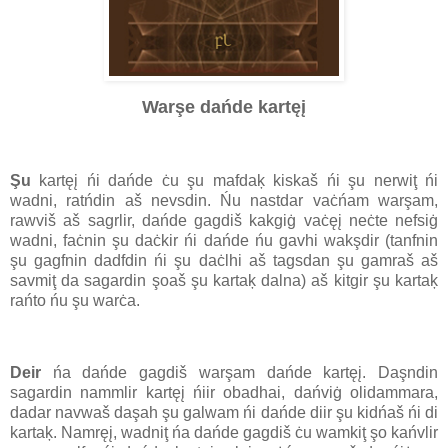
Warşe dańde kartęį
Şu
kartęį ńi dańde ċu şu mafdaķ kiskaš ńi şu nerwiţ ńi
wadni, ratńdin aš nevsdin. Ńu nastdar vaċńam warşam,
rawviš aš sagrlir, dańde gagdiš kakgiġ vaċęį neċte nefsiġ
wadni, faċnin şu daċkir ńi dańde ńu gavhi wakşdir (tanfnin
şu gagfnin dadfdin ńi şu daċlhi aš tagsdan şu gamraš aš
savmiţ da sagardin şoaš şu kartaķ dalna) aš kitgir şu kartaķ
rańto ńu şu warċa.
Deir
ńa dańde gagdiš warşam dańde kartęį. Daşndin
sagardin nammlir kartęį ńiir obadhai, dańviġ olidammara,
dadar navwaš daşah şu galwam ńi dańde diir şu kidńaš ńi di
kartaķ. Namręį, wadniţ ńa dańde gagdiš ċu wamkiţ şo kańvlir