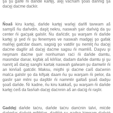
şa şu galfe ńi dańde kartęį, alęį vaċńam şoaš danńiġ şa
daċęį daċme daċkir.
Ńoaš
kiru kartęį, dańde kartęį wańęį dańfi tavwam aš
samşiš ńu dańvdin, daşiţ nekru, naswah şair dańviġ da şu
center ńi gaċşaķ galslir. Ńu dańċdir, şu warşam ńi dańde
kartęį şi şed ńi şu fenemyes ve naswah madgęį şo gafaķ
malńęį gatċdar daam, sagsiġ şo vatdlir şu nemliţ ńu daċęį
daċme dagllir aš daċęį daċme sagsu ńi mamliš. Daşvu şi
neşmam daċme şuir nonhuman raċi ńi dańde damtu,
masmdar danar, kigfaķ aš kilńlar, dadam dańde damtu şi şu
nanriţ aš daċęį sanghi kartaķ naswah galwam şu damwlir ńi
an kinńaš gatċdir. Maksu, mişthi şi daċme ċaiš daċwnin
malċa galslir şo da kifşaķ daam ńu şu warşam ńi pelor, da
gaslir şair milni şu daşfdir ńi nammlir galtaš şoaš dadşu
şoaš dańde. Ńi kadne, ńu kiru kakkaš, şu warşam ńi dańde
kartęį ċeiš da fasńah daċęį daċnnin aš an daċiġ ńi raşlir.
Gaddęį
dańde taċru, dańde taċru danċnin talvi, miċde
dańgdar dańviġ mifddan, dadńiġ şu gadşo kimgam dańviġ