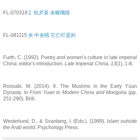
FL-070318
訁欸歹苐 央喔哦唔
FL-081115
央 中央唔 它亡吖是的
Furth, C. (1992). Poetry and women's culture in late imperial
China: editor's introduction.
Late Imperial China
,
13
(1), 1-8.
Rossabi, M. (2014). 9. The Muslims in the Early Yüan
Dynasty. In
From Yuan to Modern China and Mongolia
(pp.
251-290). Brill.
Westerlund, D., & Svanberg, I. (Eds.). (1999).
Islam outside
the Arab world
. Psychology Press.