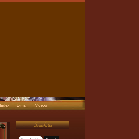
 Index
E-mail
Videos
Search site