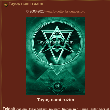
Tayoş nami rużim
© 2008-2023
www.forgottenlanguages.org
Tayoş nami rużim
Żeldait
dasiem, kişie fedilum rekinem fuydae mid lumea lerilar bagilial