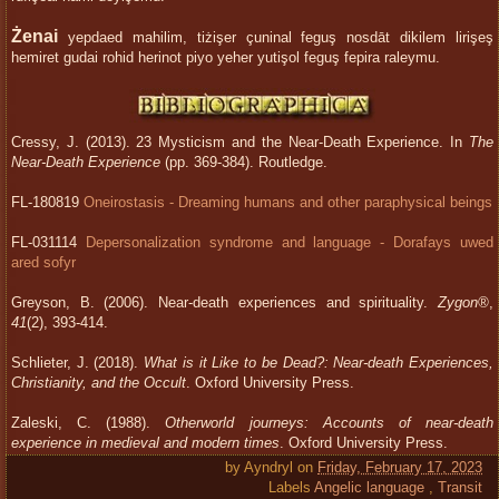
Żenai
yepdaed mahilim, tiżişer çuninal feguş nosdāt dikilem lirişeş
hemiret gudai rohid herinot piyo yeher yutişol feguş fepira raleymu.
Cressy, J. (2013). 23 Mysticism and the Near-Death Experience. In
The
Near-Death Experience
(pp. 369-384). Routledge.
FL-180819
Oneirostasis - Dreaming humans and other paraphysical beings
FL-031114
Depersonalization syndrome and language - Dorafays uwed
ared sofyr
Greyson, B. (2006). Near‐death experiences and spirituality.
Zygon®
,
41
(2), 393-414.
Schlieter, J. (2018).
What is it Like to be Dead?: Near-death Experiences,
Christianity, and the Occult
. Oxford University Press.
Zaleski, C. (1988).
Otherworld journeys: Accounts of near-death
experience in medieval and modern times
. Oxford University Press.
by
Ayndryl
on
Friday, February 17, 2023
Labels
Angelic language
,
Transit