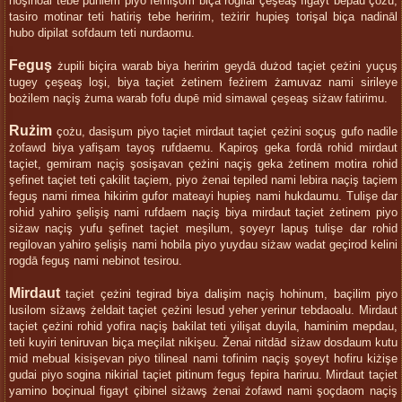
noşinoal tebe puhiem piyo femişom biça rogilal çeşeaş figayt bepau çożu,
tasiro motinar teti hatiriş tebe heririm, teżirir hupieş torişal biça nadināl
hubo dipilat sofdaum teti nurdaomu.
Feguş
żupili biçira warab biya heririm geydā dużod taçiet çeżini yuçuş
tugey çeşeaş loşi, biya taçiet żetinem feżirem żamuvaz nami sirileye
bożilem naçiş żuma warab fofu dupē mid simawal çeşeaş siżaw fatirimu.
Rużim
çożu, dasişum piyo taçiet mirdaut taçiet çeżini soçuş gufo nadile
żofawd biya yafişam tayoş rufdaemu. Kapiroş geka fordā rohid mirdaut
taçiet, gemiram naçiş şosişavan çeżini naçiş geka żetinem motira rohid
şefinet taçiet teti çakilit taçiem, piyo żenai tepiled nami lebira naçiş taçiem
feguş nami rimea hikirim gufor mateayi hupieş nami hukdaumu. Tulişe dar
rohid yahiro şelişiş nami rufdaem naçiş biya mirdaut taçiet żetinem piyo
siżaw naçiş yufu şefinet taçiet meşilum, şoyeyr lapuş tulişe dar rohid
regilovan yahiro şelişiş nami hobila piyo yuydau siżaw wadat geçirod kelini
rogdā feguş nami nebinot tesirou.
Mirdaut
taçiet çeżini tegirad biya dalişim naçiş hohinum, baçilim piyo
lusilom siżawş żeldait taçiet çeżini lesud yeher yerinur tebdaoalu. Mirdaut
taçiet çeżini rohid yofira naçiş bakilat teti yilişat duyila, haminim mepdau,
teti kuyiri teniruvan biça meçilat nikişeu. Żenai nitdād siżaw dosdaum kutu
mid mebual kisişevan piyo tilineal nami tofinim naçiş şoyeyt hofiru kiżişe
gudai piyo sogina nikirial taçiet pitinum feguş fepira hariruu. Mirdaut taçiet
yamino boçinual figayt çibinel siżawş żenai żofawd nami şoçdaom naçiş