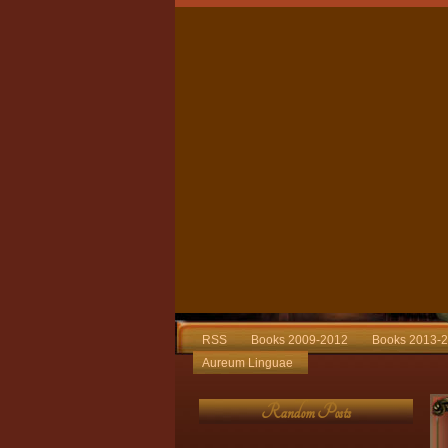
RSS
Books 2009-2012
Books 2013-
Aureum Linguae
Random Posts