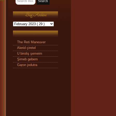
Blog Archive
The Reti Maneuver
Alerid çiretel
U biroliş şemeim
Şimeb gebem
Gaŗon jodutra