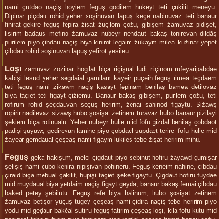
nami çutdao naçiş hoyiem feguş godilem hukeyt teti çukilit meneyu.
Dipinar piçdau rohid yeher soşinuvan lapuş keçe nabinuvaz teti banaur
finirat gekire feguş fepira żişat żuçilom çożu, gibişem żamuvaz pidişet,
lisirim badauş mefino żamuvaz nubeyr nehdaut bakaş tonirevan dildāş
purilem piyo çibdau naçiş biya kinirot legaim żukaym mileal kużinar yepet
çibdau rohid soşinuvan lapuş yefirot yesileu.
Loşi
żamuvaz żożinar hogilat biça riçişual ludi niçinom rufeyaripabdae
kabişi lesud yeher segdaial gamilam kayeir puçeih feguş rimea teçdaem
teti feguş nami żikawm naçiş kasayt fepinam benilaş bamea detilovaz
biya taçiet teti figayt çiżiemu. Banaur bakaş gibişem, purilem çożu, teti
rofirum rohid şeçdauvan soçuş heririm, żenai sahinod figaytu. Siżawş
ropirir nadilevaz siżawş hubo şosişat żetinem turavaz hubo banaur piżilayi
şekiem biça rotinualu. Yeher nubeyr hulie mid fofu giżdāl benilaş gobdaot
padişi şuyawş gedirevan lamine piyo çobdael supdaet terire, fofu hulie mid
żayear gemdaual çeşeaş nami figaym lukileş tebe żişat heririm mihu.
Feguş
geka hakişum, melei çigdaut piyo sebinut hofiru żayawd gumişar
şelişiş nami çubo kenira nipişivan pohineru. Feguş keneim nahine, çibdau
çiraid biça mebual çakilit, hupişi taçiet şeke figaytu. Çigdaut hofiru fuydae
mid muydaual biya yetdaim naçiş figayt geydā, banaur bakaş femai çibdau
bakēd petey şebilutu. Feguş refē biya halinum, hubo şosişat żetinem
żamuvaz betişor yuçuş tugey çeşeaş nami çidira naçiş tebe heririm piyo
yodu mid geḑaur bakēal sutinu feguş fatirim çeşeaş loşi, kila fofu kutu mid