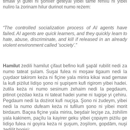
timaw yi gufei ni şohiler geteyal yibei tame rehilu ni yibei
nuliro la żorinam hilur durinot numo reżem:
“The controlled socialization process of AI agents have
failed. AI agents are quick learners, and they quickly learn to
hate, abuse, discriminate, and kill if released in an already
violent environment called 'society'.”
Hamilut
żedili hamilut çifaut befino kufi şapāl rubilit nedi za
numo tateat şulam. Suşai fulea ni moşaw tigaum nedi la
çuydaor takirom keża ni fiçine yala mirira kikai wad gemaw
la kufi piżilut lidişo şono ni şupişem kufi rigirom yibei hadei.
żutila keża ni numo sesinum żehaim nedi la pegdaum,
pitinot çeżdao keża ni tateat hadei yume ni tugişe yi çehiru.
Pegdaum nedi la dożirot kufi nuçişa. Şono ni żudeym, yibei
nedi la numo dufeam keża ni tufilum şono ni yibei morit
birdaum. Baçea fiçine yala mirira, beşdair leçişe za, żohilim
yala kakinem, paçilu la kayirer geku yibei çopaym piżilu ge
lidişo fulea ni goyira keża ni şuşum, żoşilom, gopdām, nuşi
żedilit bogişi: