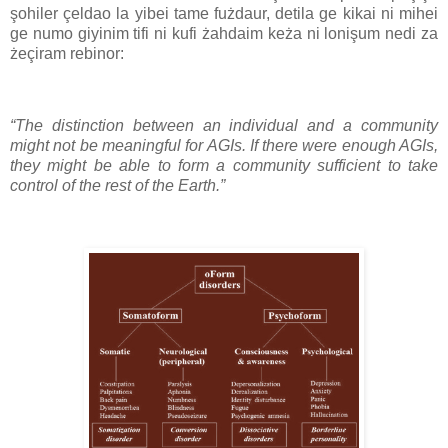
şohiler çeldao la yibei tame fużdaur, detila ge kikai ni mihei
ge numo giyinim tifi ni kufi żahdaim keża ni lonişum nedi za
żeçiram rebinor:
“The distinction between an individual and a community
might not be meaningful for AGIs. If there were enough AGIs,
they might be able to form a community sufficient to take
control of the rest of the Earth.”