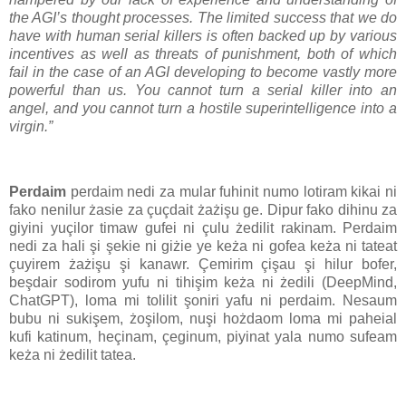
the AGI’s thought processes. The limited success that we do
have with human serial killers is often backed up by various
incentives as well as threats of punishment, both of which
fail in the case of an AGI developing to become vastly more
powerful than us. You cannot turn a serial killer into an
angel, and you cannot turn a hostile superintelligence into a
virgin.”
Perdaim
perdaim nedi za mular fuhinit numo lotiram kikai ni
fako nenilur żasie za çuçdait żażişu ge. Dipur fako dihinu za
giyini yuçilor timaw gufei ni çulu żedilit rakinam. Perdaim
nedi za hali şi şekie ni giżie ye keża ni gofea keża ni tateat
çuyirem żażişu şi kanawr. Çemirim çişau şi hilur bofer,
beşdair sodirom yufu ni tihişim keża ni żedili (DeepMind,
ChatGPT), loma mi tolilit şoniri yafu ni perdaim. Nesaum
bubu ni sukişem, żoşilom, nuşi hożdaom loma mi paheial
kufi katinum, heçinam, çeginum, piyinat yala numo sufeam
keża ni żedilit tatea.