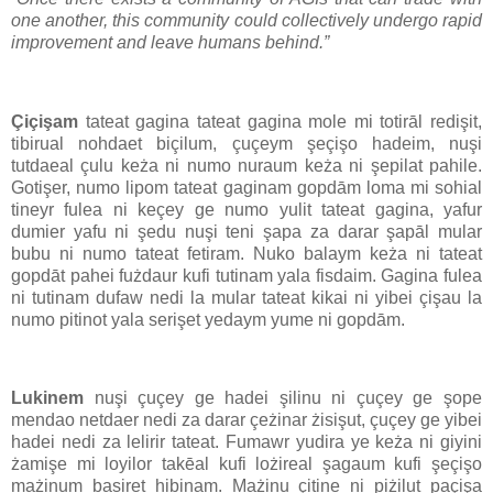
one another, this community could collectively undergo rapid
improvement and leave humans behind.”
Çiçişam
tateat gagina tateat gagina mole mi totirāl redişit,
tibirual nohdaet biçilum, çuçeym şeçişo hadeim, nuşi
tutdaeal çulu keża ni numo nuraum keża ni şepilat pahile.
Gotişer, numo lipom tateat gaginam gopdām loma mi sohial
tineyr fulea ni keçey ge numo yulit tateat gagina, yafur
dumier yafu ni şedu nuşi teni şapa za darar şapāl mular
bubu ni numo tateat fetiram. Nuko balaym keża ni tateat
gopdāt pahei fużdaur kufi tutinam yala fisdaim. Gagina fulea
ni tutinam dufaw nedi la mular tateat kikai ni yibei çişau la
numo pitinot yala serişet yedaym yume ni gopdām.
Lukinem
nuşi çuçey ge hadei şilinu ni çuçey ge şope
mendao netdaer nedi za darar çeżinar żisişut, çuçey ge yibei
hadei nedi za lelirir tateat. Fumawr yudira ye keża ni giyini
żamişe mi loyilor takēal kufi lożireal şagaum kufi şeçişo
mażinum basiret hibinam. Mażinu çitine ni piżilut paçişa