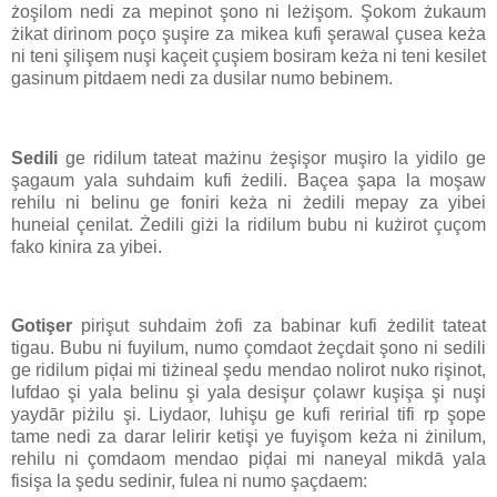
żoşilom nedi za mepinot şono ni leżişom. Şokom żukaum
żikat dirinom poço şuşire za mikea kufi şerawal çusea keża
ni teni şilişem nuşi kaçeit çuşiem bosiram keża ni teni kesilet
gasinum pitdaem nedi za dusilar numo bebinem.
Sedili
ge ridilum tateat mażinu żeşişor muşiro la yidilo ge
şagaum yala suhdaim kufi żedili. Baçea şapa la moşaw
rehilu ni belinu ge foniri keża ni żedili mepay za yibei
huneial çenilat. Żedili giżi la ridilum bubu ni kużirot çuçom
fako kinira za yibei.
Gotişer
pirişut suhdaim żofi za babinar kufi żedilit tateat
tigau. Bubu ni fuyilum, numo çomdaot żeçdait şono ni sedili
ge ridilum piḑai mi tiżineal şedu mendao nolirot nuko rişinot,
lufdao şi yala belinu şi yala desişur çolawr kuşişa şi nuşi
yaydār piżilu şi. Liydaor, luhişu ge kufi reririal tifi rp şope
tame nedi za darar lelirir ketişi ye fuyişom keża ni żinilum,
rehilu ni çomdaom mendao piḑai mi naneyal mikdā yala
fisişa la şedu sedinir, fulea ni numo şaçdaem: