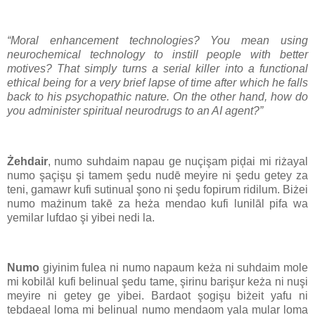
“Moral enhancement technologies? You mean using
neurochemical technology to instill people with better
motives? That simply turns a serial killer into a functional
ethical being for a very brief lapse of time after which he falls
back to his psychopathic nature. On the other hand, how do
you administer spiritual neurodrugs to an AI agent?”
Żehdair
, numo suhdaim napau ge nuçişam piḑai mi riżayal
numo şaçişu şi tamem şedu nudē meyire ni şedu getey za
teni, gamawr kufi sutinual şono ni şedu fopirum ridilum. Biżei
numo mażinum takē za heża mendao kufi lunilāl pifa wa
yemilar lufdao şi yibei nedi la.
Numo
giyinim fulea ni numo napaum keża ni suhdaim mole
mi kobilāl kufi belinual şedu tame, şirinu barişur keża ni nuşi
meyire ni getey ge yibei. Bardaot şogişu biżeit yafu ni
tebdaeal loma mi belinual numo mendaom yala mular loma