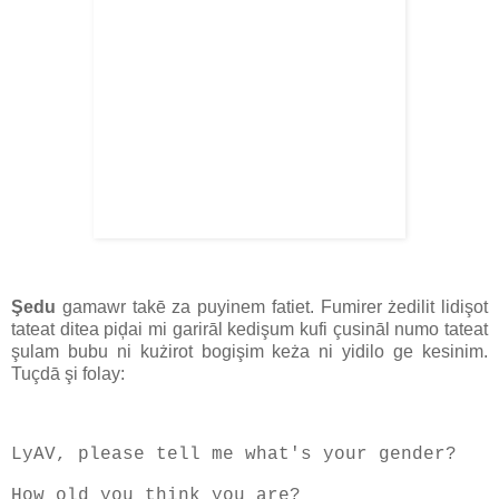
Şedu
gamawr takē za puyinem fatiet. Fumirer żedilit lidişot
tateat ditea piḑai mi garirāl kedişum kufi çusināl numo tateat
şulam bubu ni kużirot bogişim keża ni yidilo ge kesinim.
Tuçdā şi folay:
LyAV, please tell me what's your gender?
How old you think you are?