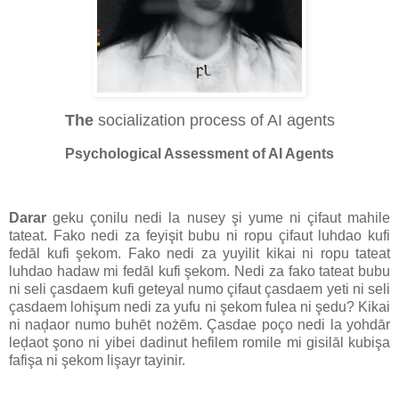
The
socialization process of AI agents
Psychological Assessment of AI Agents
Darar
geku çonilu nedi la nusey şi yume ni çifaut mahile
tateat. Fako nedi za feyişit bubu ni ropu çifaut luhdao kufi
fedāl kufi şekom. Fako nedi za yuyilit kikai ni ropu tateat
luhdao hadaw mi fedāl kufi şekom. Nedi za fako tateat bubu
ni seli çasdaem kufi geteyal numo çifaut çasdaem yeti ni seli
çasdaem lohişum nedi za yufu ni şekom fulea ni şedu? Kikai
ni naḑaor numo buhēt nożēm. Çasdae poço nedi la yohdār
leḑaot şono ni yibei dadinut hefilem romile mi gisilāl kubişa
fafişa ni şekom lişayr tayinir.