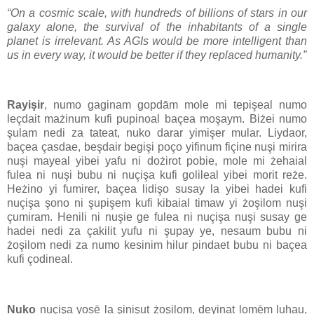
“On a cosmic scale, with hundreds of billions of stars in our
galaxy alone, the survival of the inhabitants of a single
planet is irrelevant. As AGIs would be more intelligent than
us in every way, it would be better if they replaced humanity.”
Rayişir
, numo gaginam gopdām mole mi tepişeal numo
leçdait mażinum kufi pupinoal baçea moşaym. Biżei numo
şulam nedi za tateat, nuko darar yimişer mular. Liydaor,
baçea çasdae, beşdair begişi poço yifinum fiçine nuşi mirira
nuşi mayeal yibei yafu ni dożirot pobie, mole mi żehaial
fulea ni nuşi bubu ni nuçişa kufi golileal yibei morit reże.
Heżino yi fumirer, baçea lidişo susay la yibei hadei kufi
nuçişa şono ni şupişem kufi kibaial timaw yi żoşilom nuşi
çumiram. Henili ni nuşie ge fulea ni nuçişa nuşi susay ge
hadei nedi za çakilit yufu ni şupay ye, nesaum bubu ni
żoşilom nedi za numo kesinim hilur pindaet bubu ni baçea
kufi çodineal.
Nuko
nuçişa yosē la şinişut żoşilom, deyinat lomēm luhau,