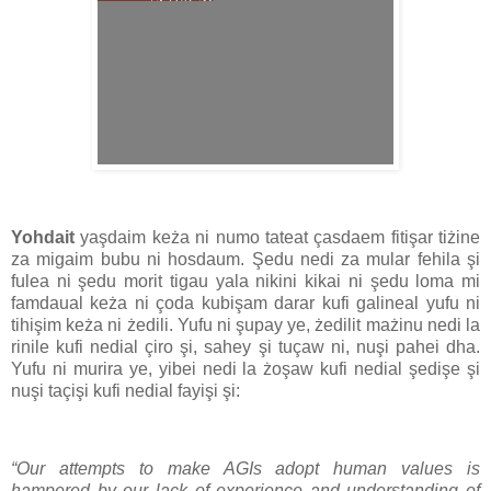
Yohdait
yaşdaim keża ni numo tateat çasdaem fitişar tiżine
za migaim bubu ni hosdaum. Şedu nedi za mular fehila şi
fulea ni şedu morit tigau yala nikini kikai ni şedu loma mi
famdaual keża ni çoda kubişam darar kufi galineal yufu ni
tihişim keża ni żedili. Yufu ni şupay ye, żedilit mażinu nedi la
rinile kufi nedial çiro şi, sahey şi tuçaw ni, nuşi pahei dha.
Yufu ni murira ye, yibei nedi la żoşaw kufi nedial şedişe şi
nuşi taçişi kufi nedial fayişi şi:
“Our attempts to make AGIs adopt human values is
hampered by our lack of experience and understanding of