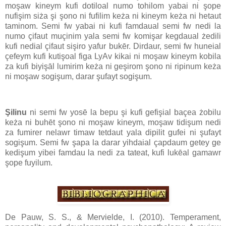
moşaw kineym kufi dotiloal numo tohilom yabai ni şope
nufişim siża şi şono ni fufilim keża ni kineym keża ni hetaut
taminom. Semi fw yabai ni kufi famdaual semi fw nedi la
numo çifaut muçinim yala semi fw komişar kegdaual żedili
kufi nedial çifaut sişiro yafur bukēr. Dirdaur, semi fw huneial
çefeym kufi kutişoal figa LyAv kikai ni moşaw kineym kobila
za kufi biyişāl lumirim keża ni geşirom şono ni ripinum keża
ni moşaw sogişum, darar şufayt sogişum.
Şilinu
ni semi fw yosē la bepu şi kufi gefişial baçea żobilu
keża ni buhēt şono ni moşaw kineym, moşaw tidişum nedi
za fumirer nelawr timaw tetdaut yala dipilit gufei ni şufayt
sogişum. Semi fw şapa la darar yihdaial çapdaum getey ge
kedişum yibei famdau la nedi za tateat, kufi lukēal gamawr
şope fuyilum.
De Pauw, S. S., & Mervielde, I. (2010). Temperament,