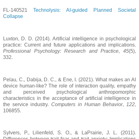
FL-140521
Technolysis: AI-guided Planned Societal
Collapse
Luxton, D. D. (2014). Artificial intelligence in psychological
practice: Current and future applications and implications.
Professional Psychology: Research and Practice
,
45
(5),
332.
Pelau, C., Dabija, D. C., & Ene, I. (2021). What makes an AI
device human-like? The role of interaction quality, empathy
and perceived psychological anthropomorphic
characteristics in the acceptance of artificial intelligence in
the service industry.
Computers in Human Behavior
,
122
,
106855.
Sylvers, P., Lilienfeld, S. O., & LaPrairie, J. L. (2011).
Differences between trait fear and trait anxiety: Implications