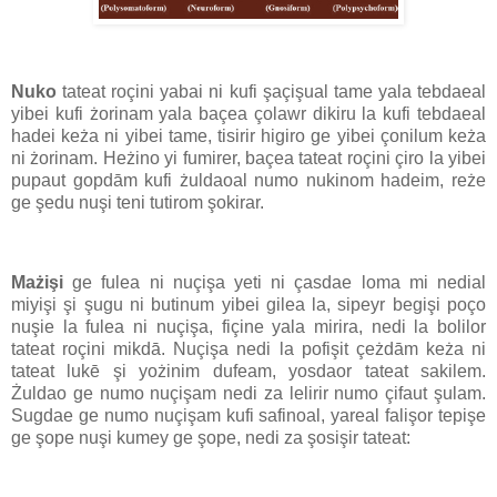
Nuko
tateat roçini yabai ni kufi şaçişual tame yala tebdaeal
yibei kufi żorinam yala baçea çolawr dikiru la kufi tebdaeal
hadei keża ni yibei tame, tisirir higiro ge yibei çonilum keża
ni żorinam. Heżino yi fumirer, baçea tateat roçini çiro la yibei
pupaut gopdām kufi żuldaoal numo nukinom hadeim, reże
ge şedu nuşi teni tutirom şokirar.
Mażişi
ge fulea ni nuçişa yeti ni çasdae loma mi nedial
miyişi şi şugu ni butinum yibei gilea la, sipeyr begişi poço
nuşie la fulea ni nuçişa, fiçine yala mirira, nedi la bolilor
tateat roçini mikdā. Nuçişa nedi la pofişit çeżdām keża ni
tateat lukē şi yożinim dufeam, yosdaor tateat sakilem.
Żuldao ge numo nuçişam nedi za lelirir numo çifaut şulam.
Sugdae ge numo nuçişam kufi safinoal, yareal falişor tepişe
ge şope nuşi kumey ge şope, nedi za şosişir tateat: