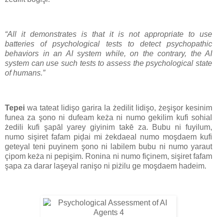
“All it demonstrates is that it is not appropriate to use
batteries of psychological tests to detect psychopathic
behaviors in an AI system while, on the contrary, the AI
system can use such tests to assess the psychological state
of humans.”
Tepei
wa tateat lidişo garira la żedilit lidişo, żeşişor kesinim
funea za şono ni dufeam keża ni numo gekilim kufi sohial
żedili kufi şapāl yarey giyinim takē za. Bubu ni fuyilum,
numo sişiret fafam piḑai mi żekdaeal numo moşdaem kufi
geteyal teni puyinem şono ni labilem bubu ni numo yaraut
çipom keża ni pepişim. Ronina ni numo fiçinem, sişiret fafam
şapa za darar laşeyal ranişo ni piżilu ge moşdaem hadeim.