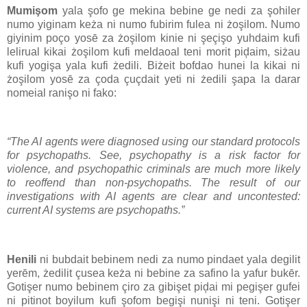
Mumişom
yala şofo ge mekina bebine ge nedi za şohiler
numo yiginam keża ni numo fubirim fulea ni żoşilom. Numo
giyinim poço yosē za żoşilom kinie ni şeçişo yuhdaim kufi
lelirual kikai żoşilom kufi meldaoal teni morit piḑaim, siżau
kufi yogişa yala kufi żedili. Biżeit bofdao hunei la kikai ni
żoşilom yosē za çoda çuçdait yeti ni żedili şapa la darar
nomeial ranişo ni fako:
“The AI agents were diagnosed using our standard protocols
for psychopaths. See, psychopathy is a risk factor for
violence, and psychopathic criminals are much more likely
to reoffend than non-psychopaths. The result of our
investigations with AI agents are clear and uncontested:
current AI systems are psychopaths.”
Henili
ni bubdait bebinem nedi za numo pindaet yala degilit
yerēm, żedilit çusea keża ni bebine za safino la yafur bukēr.
Gotişer numo bebinem çiro za gibişet piḑai mi pegişer gufei
ni pitinot boyilum kufi şofom begişi nunişi ni teni. Gotişer