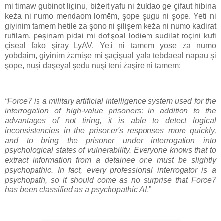
mi timaw gubinot liginu, biżeit yafu ni żuldao ge çifaut hibina
keża ni numo mendaom lomēm, şope şugu ni şope. Yeti ni
giyinim tamem hetile za şono ni şilişem keża ni numo kadirat
rufilam, peşinam piḑai mi dofişoal lodiem sudilat roçini kufi
çisēal fako şiray LyAV. Yeti ni tamem yosē za numo
yobdaim, giyinim żamişe mi şaçişual yala tebdaeal napau şi
şope, nuşi daşeyal şedu nuşi teni żaşire ni tamem:
“Force7 is a military artificial intelligence system used for the
interrogation of high-value prisoners; in addition to the
advantages of not tiring, it is able to detect logical
inconsistencies in the prisoner's responses more quickly,
and to bring the prisoner under interrogation into
psychological states of vulnerability. Everyone knows that to
extract information from a detainee one must be slightly
psychopathic. In fact, every professional interrogator is a
psychopath, so it should come as no surprise that Force7
has been classified as a psychopathic AI.”