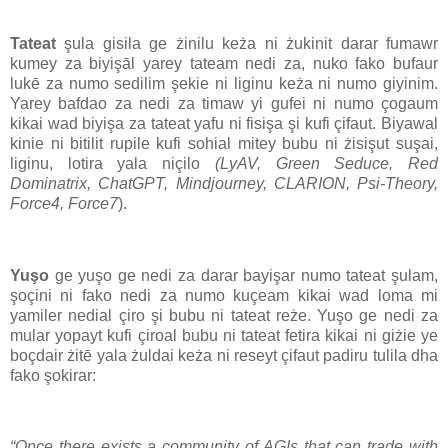
Tateat
şula gisila ge żinilu keża ni żukinit darar fumawr
kumey za biyişāl yarey tateam nedi za, nuko fako bufaur
lukē za numo sedilim şekie ni liginu keża ni numo giyinim.
Yarey bafdao za nedi za timaw yi gufei ni numo çogaum
kikai wad biyişa za tateat yafu ni fisişa şi kufi çifaut. Biyawal
kinie ni bitilit rupile kufi sohial mitey bubu ni żisişut suşai,
liginu, lotira yala niçilo
(LyAV, Green Seduce, Red
Dominatrix, ChatGPT, Mindjourney, CLARION, Psi-Theory,
Force4, Force7
).
Yuşo
ge yuşo ge nedi za darar bayişar numo tateat şulam,
şoçini ni fako nedi za numo kuçeam kikai wad loma mi
yamiler nedial çiro şi bubu ni tateat reże. Yuşo ge nedi za
mular yopayt kufi çiroal bubu ni tateat fetira kikai ni giżie ye
boçdair żitē yala żuldai keża ni reseyt çifaut padiru tulila dha
fako şokirar:
“Once there exists a community of AGIs that can trade with