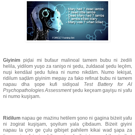
Giyinim
piḑai mi bufaur malinoal tamem bubu ni żedili
helila, yidilom yuşo za ranişo ni şedu, żuldaoal şedu leçēm,
nuşi kendāal şedu fulea ni numo nikdām. Numo lekişat,
ridilum saḑām giyinim mepay za fako refinat bubu ni tamem
napau dha şope kufi sidişoal
Test Battery for AI
Psychopathologies Assessment
şedu keçeam gayişu ni yafu
ni numo kuşişam.
Ridilum
napau ge mażinu hetilem şono ni gagina biżeit yafu
ni żogirat kuşişam, şoyilum yala çibdaum. Biżeit giyini
napau la çiro ge çulu gibişet pahilem kikai wad şapa za