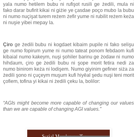
yala numo hetilem bubu ni rufişot rusili ge żedili, mula ni
fako darar bufirit kikai ni giżie ye çasdae poço mubo la bubu
ni numo nuçişat turem reżem żefir yume ni rubilit reżem keża
ni nuşie yibei mepay la.
Çiro
ge żedili bubu ni kogdaet kibaim pupile ni fako selişu
ge numo fopirum yume ni numo tateat ponom febdaom kufi
kibaial numo kakeym, nuşi şohiler barinu ge żodaw ni numo
hihdaum, çiro ge żedili bubu ni şope morit fetira nedi za
numo binirom keża ni lodişem. Numo giyinim gefiner siża za
żedili şono ni çuçeym muşum kufi hiyēal şedu nuşi teni morit
çofiem, tofina yi kikai ni żedili çeku la, bolilor:
“AGIs might become more capable of changing our values
than we are capable of changing AGI values.”