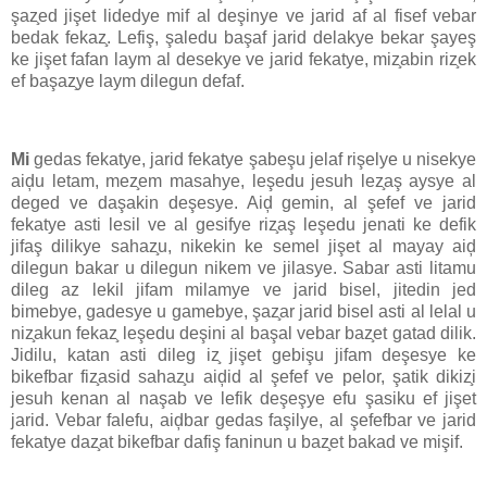
şaz̧ed jişet lidedye mif al deşinye ve jarid af al fisef vebar
bedak fekaz̧. Lefiş, şaledu başaf jarid delakye bekar şayeş
ke jişet fafan laym al desekye ve jarid fekatye, miz̧abin riz̧ek
ef başaz̧ye laym dilegun defaf.
Mi
gedas fekatye, jarid fekatye şabeşu jelaf rişelye u nisekye
aiḑu letam, mez̧em masahye, leşedu jesuh lez̧aş aysye al
deged ve daşakin deşesye. Aiḑ gemin, al şefef ve jarid
fekatye asti lesil ve al gesifye riz̧aş leşedu jenati ke defik
jifaş dilikye sahaz̧u, nikekin ke semel jişet al mayay aiḑ
dilegun bakar u dilegun nikem ve jilasye. Sabar asti litamu
dileg az lekil jifam milamye ve jarid bisel, jitedin jed
bimebye, gadesye u gamebye, şaz̧ar jarid bisel asti al lelal u
niz̧akun fekaz̧ leşedu deşini al başal vebar baz̧et gatad dilik.
Jidilu, katan asti dileg iz̧ jişet gebişu jifam deşesye ke
bikefbar fiz̧asid sahaz̧u aiḑid al şefef ve pelor, şatik dikiz̧i
jesuh kenan al naşab ve lefik deşeşye efu şasiku ef jişet
jarid. Vebar falefu, aiḑbar gedas faşilye, al şefefbar ve jarid
fekatye daz̧at bikefbar dafiş faninun u baz̧et bakad ve mişif.