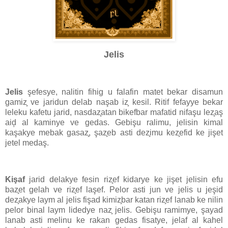
Jelis
Jelis
şefesye, nalitin fihig u falafin matet bekar disamun
gamiz̧ ve jaridun delab naşab iz̧ kesil. Ritif fefayye bekar
leleku kafetu jarid, nasdaz̧atan bikefbar mafatid nifaşu lez̧aş
aiḑ al kaminye ve gedas. Gebişu ralimu, jelisin kimal
kaşakye mebak gasaz̧, şaz̧eb asti dez̧imu kez̧efid ke jişet
jetel medaş.
Kişaf
jarid delakye fesin riz̧ef kidarye ke jişet jelisin efu
baz̧et gelah ve riz̧ef laşef. Pelor asti jun ve jelis u jeşid
dez̧akye laym al jelis fişad kimiz̧bar katan riz̧ef lanab ke nilin
pelor binal laym lidedye naz̧ jelis. Gebişu ramimye, şayad
lanab asti melinu ke rakan gedas fisatye, jelaf al kahel