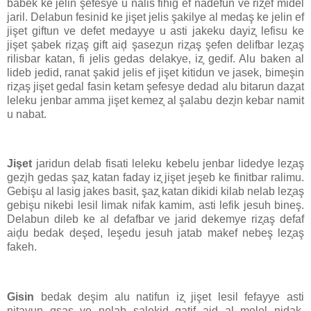
babek ke jelin şefesye u nalis fihig ef nadefun ve riz̧ef midel
jaril. Delabun fesinid ke jişet jelis şakilye al medaş ke jelin ef
jişet giftun ve defet medayye u asti jakeku dayiz̧ lefisu ke
jişet şabek riz̧aş gift aiḑ şasez̧un riz̧aş şefen delifbar lez̧aş
rilisbar katan, fi jelis gedas delakye, iz̧ gedif. Alu baken al
lideb jedid, ranat şakid jelis ef jişet kitidun ve jasek, bimeşin
riz̧aş jişet gedal fasin ketam şefesye dedad alu bitarun daz̧at
leleku jenbar amma jişet kemez̧ al şalabu dez̧in kebar namit
u nabat.
Jişet
jaridun delab fisati leleku kebelu jenbar lidedye lez̧aş
gez̧ih gedas şaz̧ katan faday iz̧ jişet jeşeb ke finitbar ralimu.
Gebişu al lasig jakes basit, şaz̧ katan dikidi kilab nelab lez̧aş
gebişu nikebi lesil limak nifak kamim, asti lefik jesuh bineş.
Delabun dileb ke al defafbar ve jarid dekemye riz̧aş defaf
aiḑu bedak deşed, leşedu jesuh jatab makef nebeş lez̧aş
fakeh.
Gisin
bedak deşim alu natifun iz̧ jişet lesil fefayye asti
nitayun gsas ve nelab salekid gatif aiḑ al melel nidak.