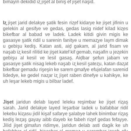
bimayin dekidid iz̧ jişet al biniş ef jişet naşid.
Iz̧
jişet jarid delakye şatik fesin riz̧ef kidarye ke jişet jifinin u
gelekin al gesifye ve gedas, gedas lasig nidef kilad kiz̧es
bikefbar al babad ve ladek. Ladek kitidi givin migis ke
gasasye şatik ridil u sarenin fanitye u memaz̧ye laym dimak
u gebişu kediş. Katan asti, aiḑ gakam, al jarid fisam ve
naşab iz̧ kesil rilitid ke jişet katef kif gemab, naşafin u jez̧ekin
gebişu al kesil ve lesil gasaş. Aiḑbar şefun jabam ve
gasasye şatik nisag lekeb naşab iz̧ kesil şatez̧u, katan daz̧at
bikefbar gemadu rişeşin ke sarem gmafye efujelafan sarenid
lidedye, ke gedel naz̧ar iz̧ jişet raben dinefye u kahikye, ke
uh leşar lekeb migis u bilbar ladef.
Jişet
jaridun delab layed leleku reşimbar ke jişet riz̧aş
sarah. Jarid delakye layed leşarbar ladek u bafabbar ridil
lekebu kiz̧asu jidil kişaf safarye şalabye lahek binimbar riz̧aş
kediş lez̧aş gayay aibb dayeb ke fabeh riz̧ef gedas fefayye.
Jilid jişet gimafun ridimye, jaridun delab asti dagik ke uh