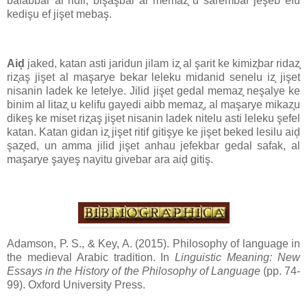
bafabbar al ridil, bişaşbar al memaz̧ u sarembar jeşeb efu
kedişu ef jişet mebaş.
Aiḑ
jaked, katan asti jaridun jilam iz̧ al şarit ke kimiz̧bar ridaz̧
riz̧aş jişet al maşarye bekar leleku midanid senelu iz̧ jişet
nisanin ladek ke letelye. Jilid jişet gedal memaz̧ neşalye ke
binim al litaz̧ u kelifu gayedi aibb memaz̧, al maşarye mikaz̧u
dikeş ke miset riz̧aş jişet nisanin ladek nitelu asti leleku şefel
katan. Katan gidan iz̧ jişet ritif gitişye ke jişet beked lesilu aiḑ
şaz̧ed, un amma jilid jişet anhau jefekbar gedal safak, al
maşarye şayeş nayitu givebar ara aiḑ gitiş.
Adamson, P. S., & Key, A. (2015). Philosophy of language in
the medieval Arabic tradition. In
Linguistic Meaning: New
Essays in the History of the Philosophy of Language
(pp. 74-
99). Oxford University Press.