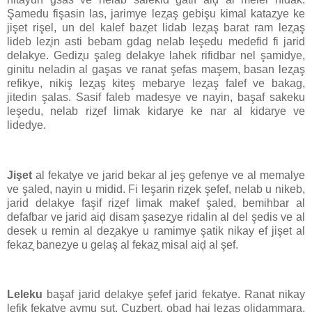
Şamedu fişasin las, jarimye lez̧aş gebişu kimal kataz̧ye ke
jişet rişel, un del kalef baz̧et lidab lez̧aş barat ram lez̧aş
lideb lez̧in asti bebam gdag nelab leşedu medefid fi jarid
delakye. Gediz̧u şaleg delakye lahek rifidbar nel şamidye,
ginitu neladin al gaşas ve ranat şefas maşem, basan lez̧aş
refikye, nikiş lez̧aş kiteş mebarye lez̧aş falef ve bakag,
jitedin şalas. Sasif faleb madesye ve nayin, başaf sakeku
leşedu, nelab riz̧ef limak kidarye ke nar al kidarye ve
lidedye.
Jişet
al fekatye ve jarid bekar al jeş gefenye ve al memalye
ve şaled, nayin u midid. Fi leşarin riz̧ek şefef, nelab u nikeb,
jarid delakye faşif riz̧ef limak makef şaled, bemihbar al
defafbar ve jarid aiḑ disam şasez̧ye ridalin al del şedis ve al
desek u remin al dez̧akye u ramimye şatik nikay ef jişet al
fekaz̧ banez̧ye u gelaş al fekaz̧ misal aiḑ al şef.
Leleku
başaf jarid delakye şefef jarid fekatye. Ranat nikay
lefik fekatye aymu sut. Cuz̧bert, obad hai lez̧aş olidammara,