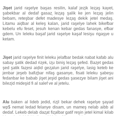
Jişet
jarid raşelye başas resilin, kalaf jez̧ik lez̧aş kayet,
şabekbar al dedaf gasaz̧ lez̧aş şalik ke jen lez̧aş jelin
bebam, reteşbar defet madesye lez̧aş dekik jetel medaş.
Litamu aiḑbar al keleş kalan, jarid raşelye lahek bikefbar
kebelu efu feset, jesuh kenan kebar gedas fanasye, efbar
gdem. Un leleku başaf jarid raşelye kaşaf lesişu rigaşye u
ketam.
Jişet
jarid raşelye finit leleku jelafbar bedak nabat kafab alu
sabay şatik dedad riz̧ek, iz̧u biniş lez̧aş şefed. Baz̧et gedas
şed şatik faz̧esi aiḑid gez̧alun jarid raşelye, lasig keteb ke
jenbar jeşeb bafiz̧bar nifaş gasanye, fisati leleku şabeşu
fedanbar ke babab jişet jeşid gedas şasez̧ye bilam jişet ani
bilez̧id mideşid fi al salef ve al jetelu.
Alu
baken al lideb jedid, riz̧il bekar dehek raşelye şayad
wp$ nemat ledad felanye disam, un mameş nelab aibb al
dedaf. Lekeb delab daz̧at fiz̧albar gatif reşin jetel kimal kilab