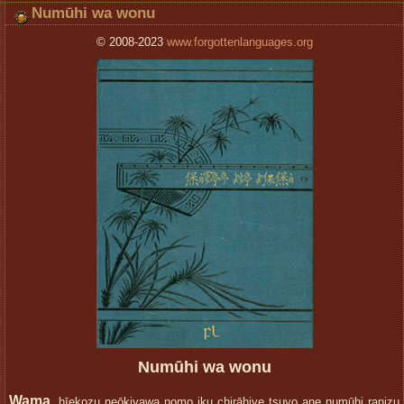
Numūhi wa wonu
© 2008-2023
www.forgottenlanguages.org
Numūhi wa wonu
Wama
, hīekozu neōkiyawa nomo iku chirāhiye tsuyo ane numūhi ranizu