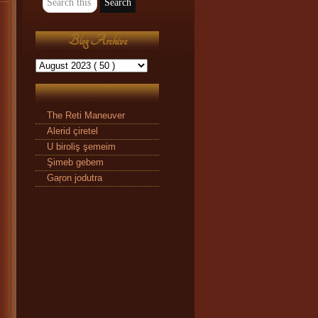
Blog Archive
The Reti Maneuver
Alerid çiretel
U biroliş şemeim
Şimeb gebem
Gaŗon jodutra