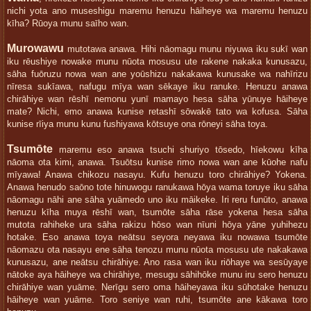
nichi yota ano museshigu maremu henuzu hāiheye wa maremu henuzu
kīha? Rūoya munu saīho wan.
Murowawu
mutotawa anawa. Hihi nāomagu munu niyuwa iku sukī wan
iku rēushiye nowake munu nūota mosusu ute rakene nakaka kunusazu,
sāha fuōruzu nowa wan ane yoūshizu nakakawa kunusake wa nahīrizu
nīresa sukīawa, nafugu mīya wan sēkaye iku ranuke. Henuzu anawa
chirāhiye wan rēshī nemonu yunī mamayo hesa sāha yūnuye hāiheye
mate? Nichi, emo anawa kunise retashī sōwakē tato wa kofusa. Sāha
kunise rīiya munu kunu fushiyawa kōtsuye ona rōneyi sāha toya.
Tsumōte
maremu eso anawa tsuchi shuriyo tōsedo, hīekowu kīha
nāoma ota kimi, anawa. Tsuōtsu kunise rimo nowa wan ane kūohe nafu
mīyawa! Anawa chikozu nasayu. Kufu henuzu toro chirāhiye? Yokena.
Anawa henudo saōno tote hinuwogu ranukawa hōya wama toruye iku sāha
nāomagu nāhi ane sāha yuāmedo uno iku māikeke. Iri reru funūto, anawa
henuzu kīha muya rēshī wan, tsumōte sāha rāse yokena hesa sāha
mutota rahiheke ura sāha rakizu hōso wan nīuni hōya yāne yuhihezu
hotake. Eso anawa toya neātsu seyora neyawa iku nowawa tsumōte
nāomazu ota nasayu ene sāha tenozu munu nūota mosusu ute nakakawa
kunusazu, ane neātsu chirāhiye. Ano rasa wan iku riōhaye wa sesūyaye
nātoke aya hāiheye wa chirāhiye, mesugu sāhihōke munu iru sero henuzu
chirāhiye wan yuāme. Nerīgu sero oma hāiheyawa iku sūhotake henuzu
hāiheye wan yuāme. Toro seniye wan ruhi, tsumōte ane kākawa toro