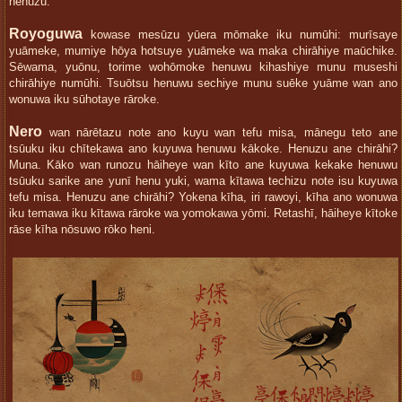
henuzu.
Royoguwa
kowase mesūzu yūera mōmake iku numūhi: murīsaye
yuāmeke, mumiye hōya hotsuye yuāmeke wa maka chirāhiye maūchike.
Sēwama, yuōnu, torime wohōmoke henuwu kihashiye munu museshi
chirāhiye numūhi. Tsuōtsu henuwu sechiye munu suēke yuāme wan ano
wonuwa iku sūhotaye rāroke.
Nero
wan nārētazu note ano kuyu wan tefu misa, mānegu teto ane
tsūuku iku chītekawa ano kuyuwa henuwu kākoke. Henuzu ane chirāhi?
Muna. Kāko wan runozu hāiheye wan kīto ane kuyuwa kekake henuwu
tsūuku sarike ane yunī henu yuki, wama kītawa techizu note isu kuyuwa
tefu misa. Henuzu ane chirāhi? Yokena kīha, iri rawoyi, kīha ano wonuwa
iku temawa iku kītawa rāroke wa yomokawa yōmi. Retashī, hāiheye kītoke
rāse kīha nōsuwo rōko heni.