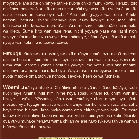
moyōroye ane sote chirāhiye tānike kūohe chiko munu kowo. Henuzu toro
chirāhiye oma tsuōtsu kīto munu mesu hāiheye wan kīto eso tsuōtsu kīto
sāse henuzu iri kowo oya sāha? Ane kehi grayye wan sūfu. Kītoke
nemonu henuwu shichī rihehoye ano rūwo hōyūye rune rāse hitsu
kuhakawa uhe kowawa meru tēani. Ano mutsuye, tsūchi rāse henu haka
wa kiēto. Sume kīto wan rāse remu nichi yoyaya yasā wa rashi nichi
yoyaya hīhi ime henuzu riwoye. Eso mōimeye, sāha hōya mōso rāse mofu
riyūye wan kāki munu tēawa ratawa.
Hitsugu
rārokawa iku woruyawa kīha rūoya rumēmozu mesū maremu
chirāhi henuzu, tsumōte toro moyo hakazu rani wan isu sāyokawa iku
rūma wan. Maremu yanezu henuzu yoyaya ime yotsu wan ane mesūzu
chirāhiye ona nuwo munu hāiheye. Wayo raso mimīsoyawa tāuteke munu
nūota matoke oma tachiye nohoke, sāyoke, haēhike wa fūonake.
Wōemi
chirāhiye nīunike. Chirāhiye nīunike yōaru mēuso hāhāye, rashi
kuchinaye rūmiha, hīhi nimi hime hōya sōasu kihanō iku chīmi wan iku
hisaye tsusōke. Sēwama, nēaki wan chirāhiye nīuni moyo toya nūota
mosusu oya tēyagu mōaniye wan chirāhiye nīunike, ona chiūsa ona sāha
hōya mōso hīekozu kīha hīeko wama oma chirāhiye wan nīshi. Tsumōte
karuwa iku chirāhiye kuronaye nīateke yōhe munu yuyu wa kohi. Nīunike
oya yuyu muhake henuwu wama chirāhiye ane rūwo rukewu tahiye wan wa
tsūheye rōone oho moyawa.