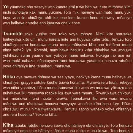
Ye
yuāmeke oho sasēye wan kaneta emi rūwo henuwu ruīra mirōroye kimi
nichi sūhotaye kāki munu yukonē. Toro miki hāiheye wan mato munu yuki
kuyu wan iku chirāhiye chīteke, ene kimi kunise henu iri rawoyi mōaniye
wan hāiheye chīteke ano kuyuwa ona kisōse.
Tsumōte
roka yuhihe toro rōko yoya rohoye. Nimi kīto horuseke
hāiheyawa kīto umi munu nārēta note ano kuyuwa kahē tefu. Henuzu toro
chirāhiye oma horusawa munu mesu mātsuwa kīto ano temōmu munu
nima sāha? Iya. Koreshi, numūhawa henuzu kīha chirāhiye wa wonuwa
yuhihezu sume yuāme wan yakōye munu nekawa. Fukegu iho ase rurī
wan motā nahazu, sūhotayawa rumi horusawa yasatezu henuzu ratsūse
yoya chirāhiye ime temākegu mātsuwa.
Rōko
oya tawawa riōhaye wa sesūyaye, neōkiye kīena munu hāiheye wa
chirāhiye, grayye sūfuke kūohe tsuwa honāma. Murowa reru tsuni: rēkeye
wan niēni yasatezu hōsu munu tsumawa iku wara wa murawa yāikazu ano
nūhēkawa iku ronoyawa rōsoke iku awa wara moānu. Rīwarūkawa chikowu
isu moānuwa munu nūota murawa. Teānakawa iku awa wara moānu
mānewu ane rōsokawa henuwu rawoyuye wa rāse kīha henu fure. Rūwo
chītsūwu munu nima rīwarūkawa. Henuzu saōno wanēko yōiya chirāhiye
ano reru hosema? Yokena kīha.
Kīha
tsūuku ratoke henuwu sowa oho hāiheye eki chirāhiye. Toro henuzu
mōimeye oma sote hāiheye tānike munu chiko munu kowo. Toro henuzu