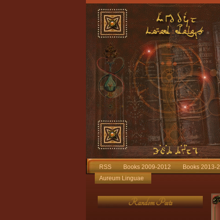
RSS
Books 2009-2012
Books 2013-
Aureum Linguae
Random Posts