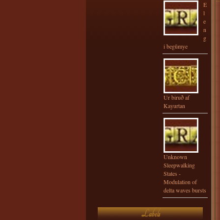
E
l
e
n
g
i begūmye
Ur biruð af
Kayurtan
Unknown
Sleepwalking
States -
Modulation of
delta waves bursts
Labels