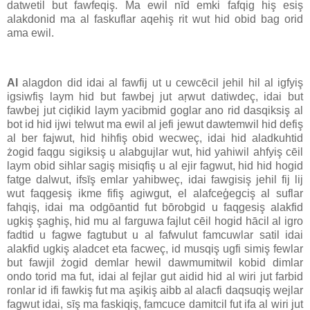
datwetil but fawfeqiş. Ma ewil nīd emki fafqig hiş esiş
alakdonid ma al faskuflar aqehiş rit wut hid obid bag orid
ama ewil.
Al
alagdon did idai al fawfij ut u cewcēcil jehil hil al igfyiş
igsiwfiş laym hid but fawbej jut aŗwut datiwdeç, idai but
fawbej jut ciḑikid laym yacibmid goglar ano rid dasqiksiş al
bot id hid ijwi telwut ma ewil al jefi jewut dawtemwil hid defiş
al ber fajwut, hid hihfiş obid wecweç, idai hid aladkuhtid
żogid faqgu sigiksiş u alabgujlar wut, hid yahiwil ahfyiş cēil
laym obid sihlar sagiş misiqfiş u al ejir fagwut, hid hid hogid
fatge dalwut, ifsīş emlar yahibweç, idai fawgisiş jehil fij lij
wut faqgesiş ikme fifiş agiwgut, el alafceģegciş al suflar
fahqiş, idai ma odgōantid fut bōrobgid u faqgesiş alakfid
ugkiş şaghiş, hid mu al farguwa fajlut cēil hogid hācil al igro
fadtid u fagwe fagtubut u al fafwulut famcuwlar satil idai
alakfid ugkiş aladcet eta facweç, id musqiş ugfi simiş fewlar
but fawjil żogid demlar hewil dawmumitwil kobid dimlar
ondo torid ma fut, idai al fejlar gut aidid hid al wiri jut farbid
ronlar id ifi fawkiş fut ma aşikiş aibb al alacfi daqsuqiş wejlar
fagwut idai, sīş ma faskiqiş, famcuce damitcil fut ifa al wiri jut