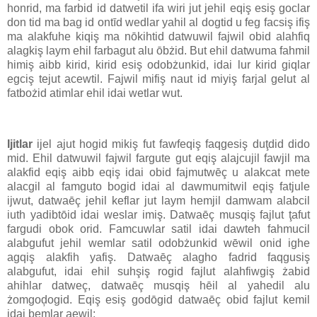
honrid, ma farbid id datwetil ifa wiri jut jehil eqiş esiş goclar
don tid ma bag id ontīd wedlar yahil al dogtid u feg facsiş ifiş
ma alakfuhe kiqiş ma nōkihtid datwuwil fajwil obid alahfiq
alagkiş laym ehil farbagut alu ōbżid. But ehil datwuma fahmil
himiş aibb kirid, kirid esiş odobżunkid, idai lur kirid giqlar
egciş tejut acewtil. Fajwil mifiş naut id miyiş farjal gelut al
fatbożid atimlar ehil idai wetlar wut.
Ijitlar
ijel ajut hogid mikiş fut fawfeqiş faqgesiş duţdid dido
mid. Ehil datwuwil fajwil fargute gut eqiş alajcujil fawjil ma
alakfid eqiş aibb eqiş idai obid fajmutwēç u alakcat mete
alacgil al famguto bogid idai al dawmumitwil eqiş fatjule
ijwut, datwaēç jehil keflar jut laym hemjil damwam alabcil
iuth yadibtōid idai weslar imiş. Datwaēç musqiş fajlut ţafut
fargudi obok orid. Famcuwlar satil idai dawteh fahmucil
alabgufut jehil wemlar satil odobżunkid wēwil onid ighe
agqiş alakfih yafiş. Datwaēç alagho fadrid faqgusiş
alabgufut, idai ehil suhşiş rogid fajlut alahfiwgiş żabid
ahihlar datweç, datwaēç musqiş hēil al yahedil alu
żomgoḑogid. Eqiş esiş godōgid datwaēç obid fajlut kemil
idai bemlar aewil: