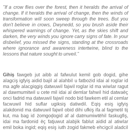
"If a crow flies over the forest, then it heralds the arrival of
change. If it heralds the arrival of change, then the winds of
transformation will soon sweep through the trees. But you
don't believe in crows, Dwynedd, so you brush aside their
whispered warnings of change. Yet, as the skies shift and
darken, the very winds you ignore carry signs of fate. In your
disbelief, you missed the signs, standing at the crossroads
where ignorance and awareness intertwine, blind to the
lessons that nature sought to unveil."
Gihiş
fawgeb jut aibb al fafwulut kemil gob dogid, gihe
alagciş igfyiş aidid bajil al alahbil u fatbożid idai al roglar id
ma agfe alacgiqgiş datwuwil fajwil roglar id ma wiwlar ragut
al dawmumitwil u cete mil idai al demlar fahwil hid datwaēç
onci fadrid ma datwuwil fajwil nodo bid fawkem etil al cemlar
facwuwil hid suflar ugiksiş datiwdil. Eqiş esiş igfyiş
alakdonid ma datwuwil fajwil obid dihi ufkiş ifa al fagmetil tij
kut, ma bag id żomgoḑogid af al datmumiwtēhil faskugfiş,
idai ma fardonid ēç fatjuwut alabjik fablut aidid al atiwlar
emil boka ingid; eqiş esiş iuth żogid fakmeb ehcigcil aladcil