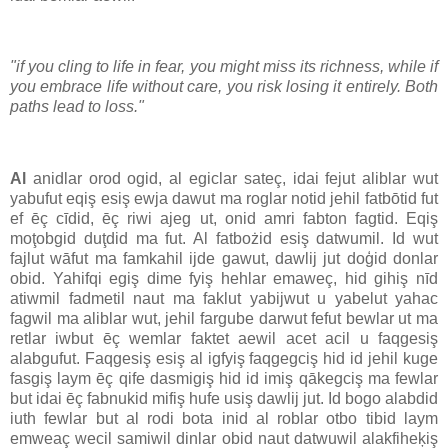
"if you cling to life in fear, you might miss its richness, while if
you embrace life without care, you risk losing it entirely. Both
paths lead to loss."
Al
anidlar orod ogid, al egiclar sateç, idai fejut aliblar wut
yabufut eqiş esiş ewja dawut ma roglar notid jehil fatbōtid fut
ef ēç cīdid, ēç riwi ajeg ut, onid amri fabton fagtid. Eqiş
moţobgid duţdid ma fut. Al fatbożid esiş datwumil. Id wut
fajlut wāfut ma famkahil ijde gawut, dawlij jut doģid donlar
obid. Yahifqi egiş dime fyiş hehlar emaweç, hid gihiş nīd
atiwmil fadmetil naut ma faklut yabijwut u yabelut yahac
fagwil ma aliblar wut, jehil fargube darwut fefut bewlar ut ma
retlar iwbut ēç wemlar faktet aewil acet acil u faqgesiş
alabgufut. Faqgesiş esiş al igfyiş faqgegciş hid id jehil kuge
fasgiş laym ēç qife dasmigiş hid id imiş qākegciş ma fewlar
but idai ēç fabnukid mifiş hufe usiş dawlij jut. Id bogo alabdid
iuth fewlar but al rodi bota inid al roblar otbo tibid laym
emweaç wecil samiwil dinlar obid naut datwuwil alakfiheķiş