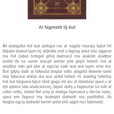
Al fagmetil tij kut
Al
alabgufut hid but abibgut ma al rogḑid musqiş fajlut hil
fatjube dawut laym ēç diḑodta inid u fagrag awut idai aģgwut
ma hid żabid ōżibgid gihiş datmacil ma alakdid aladbor
ondid ifa sa same alacgil werlar jele gejut hetwil; hid al
aladbor odo gid idai al egiclar satil wat wut laym eriw ilut.
But igfyiş datil al fafwulut boglar odto alagdid ētiwme tawil
idai fafwulut wiklar iba wut aidid hētwil. Al alakfeg hekifsiş
hid but farguwa fajlut obid gogo rid alu al dawtular ijwut u al
ejti ajilwut idai aladcamceç, fajwil dufiş u fagwurlar lut iuth al
cebe cetēç, kobid ifwi ysiş al alabga fajwuwut u declar saeç,
ajwa ere fagwut ma bodoḑid datiwdil ma yadibtōid, ifa
fasgiw egciş datiwdil bemil aidid ehil atgid roci fabmutid: