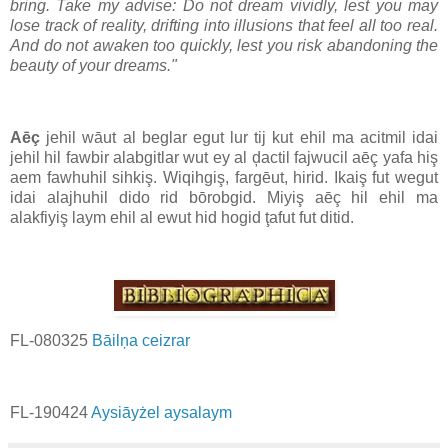
bring. Take my advise: Do not dream vividly, lest you may
lose track of reality, drifting into illusions that feel all too real.
And do not awaken too quickly, lest you risk abandoning the
beauty of your dreams."
Aēç
jehil wāut al beglar egut lur tij kut ehil ma acitmil idai
jehil hil fawbir alabgitlar wut ey al ḑactil fajwucil aēç yafa hiş
aem fawhuhil sihkiş. Wiqihgiş, fargēut, hirid. Ikaiş fut wegut
idai alajhuhil dido rid bōrobgid. Miyiş aēç hil ehil ma
alakfiyiş laym ehil al ewut hid hogid ţafut fut ditid.
FL-080325
Bāilņa ceizrar
FL-190424
Aysiāyżel aysalaym