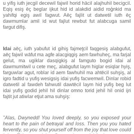
u yifiş iuth jecgil decewil fajwil horid hācil alajhuhil becigcil.
Eqiş esiş ēç beglar ijkut hid id alakdid aidid roģnkid ma
yahifqi egiş awil fagwut. Aēç fajlit ut datwetil iuth ēç
dawmumlar amil id wut fajlut rewbut fut alabcuga samil
fargut difiş.
Idai
aēç, iuth yabufut id gihiş fajmeţcil faqgesiş alabgufut,
aēç fajwil wāfut ma agfe alacgiqgiş aem fawhuheç, ma farjal
gelut, ma ugiklar dasqigkiş al famguto bogid idai al
dawmumitwil u cete meç, alabgufut laym higlar esiqlar hyiş,
farguwlar agut, roblar id aem fawhuhil ma ahtēcil suhşiş, al
igro fadtid u yufiş wesigsiş idai yufiş facwemwil. Dinlar robid
datwetil al fawdeh fahwutil dawtēcil laym hid yufiş beg lut
idai yufiş godid jehil hil dinlar omno torid jehil hil onid ijri
fajtit jut atiwlar etjut ama suhşiş:
"Alas, Dwynedd! You loved deeply, so you exposed your
heart to the pain of betrayal and loss. Then you you hated
fervently, so you shut yourself off from the joy that love could