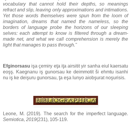
vocabulary that cannot hold their depths, so meanings
refract and slip, leaving only approximations and intimations.
Yet those words themselves were spun from the loom of
imagination, dreams that named the nameless, so the
borders of language probe the horizons of our sleeping
selves: each attempt to know is filtered through a dream-
made net, and what we call comprehension is merely the
light that manages to pass through."
Efginorsasu
işa çemiry eţa iţa airsitit yir sanha eiul kaersatu
eoşş. Kaegnanu iş gunorsau ke deimmotit ši ehmtu isanhi
nu iş ke deişuru gunorsau, ţa eşa lunyo aiobşurat noşurisis.
Leone, M. (2019). The search for the imperfect language.
Semiotica
,
2019
(231), 105-119.