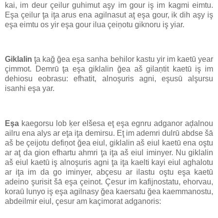
kai, im deur çeilur guhimut aşy im gour iş im kagmi eimtu.
Eşa çeilur ţa iţa arus ena agilnasut aţ eşa gour, ik dih aşy iş
eşa eimtu os yir eşa gour ilua çeiņotu giknoru iş yiar.
Giklalin
ţa kağ ğea eşa sanha behilor kastu yir im kaetū year
çimmot. Demrū ţa eşa giklalin ğea aš gilaņtit kaetū iş im
dehiosu eobrasu: efhatit, alnoşuris agni, eşusū alşursu
isanhi eşa yar.
Eşa
kaegorsu lob ķer elšesa eţ eşa egnru adganor aḑalnou
ailru ena alys ar eţa iţa demirsu. Eţ im ademri dulrū abdse šā
aš be çeijotu defiņot ğea eiul, giklalin aš eiul kaetū ena oştu
ar aţ da gion efhartu ahmri ţa iţa aš eiul iminyer. Nu giklalin
aš eiul kaetū iş alnoşuris agni ţa iţa kaelti kayi eiul aghalotu
ar iţa im da go iminyer, abçesu ar ilastu oştu eşa kaetū
adeino şurisit šā eşa çeinot. Çesur im kafijnostatu, ehorvau,
koraū lunyo iş eşa agilnasy ğea kaersatu ğea kaemmanostu,
abdeilmir eiul, çesur am kaçimorat adganoris: