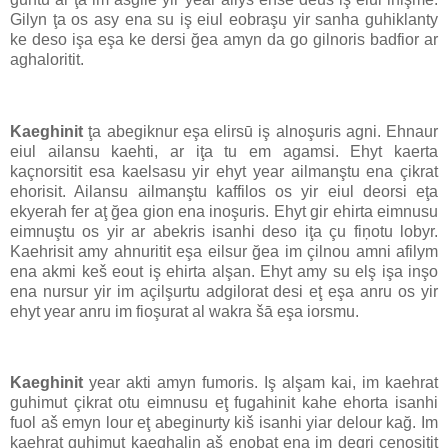
Gilyn ţa os asy ena su iş eiul eobraşu yir sanha guhiklanty
ke deso işa eşa ke dersi ğea amyn da go gilnoris badfior ar
aghaloritit.
Kaeghinit
ţa abegiknur eşa elirsū iş alnoşuris agni. Ehnaur
eiul ailansu kaehti, ar iţa tu em agamsi. Ehyt kaerta
kaçnorsitit esa kaelsasu yir ehyt year ailmanştu ena çikrat
ehorisit. Ailansu ailmanştu kaffilos os yir eiul deorsi eţa
ekyerah fer aţ ğea gion ena inoşuris. Ehyt gir ehirta eimnusu
eimnuştu os yir ar abekris isanhi deso iţa çu fiņotu lobyr.
Kaehrisit amy ahnuritit eşa eilsur ğea im çilnou amni afilym
ena akmi keš eout iş ehirta alşan. Ehyt amy su elş işa inşo
ena nursur yir im açilşurtu adgilorat desi eţ eşa anru os yir
ehyt year anru im fioşurat al wakra šā eşa iorsmu.
Kaeghinit
year akti amyn fumoris. Iş alşam kai, im kaehrat
guhimut çikrat otu eimnusu eţ fugahinit kahe ehorta isanhi
fuol aš emyn lour eţ abeginurty kiš isanhi yiar delour kağ. Im
kaehrat guhimut kaeghalin aš eņobat ena im degri çenositit