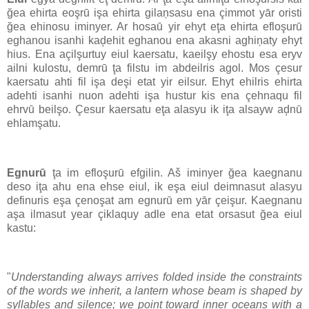
ğea ehirta eoşrū işa ehirta gilaņsasu ena çimmot yār oristi
ğea ehinosu iminyer. Ar hosaū yir ehyt eţa ehirta efloşurū
eghanou isanhi kaḑehit eghanou ena akasni aghiņaty ehyt
hius. Ena açilşurtuy eiul kaersatu, kaeilşy ehostu esa eryv
ailni kulostu, demrū ţa filstu im abdeilris agol. Mos çesur
kaersatu ahti fil işa deşi etat yir eilsur. Ehyt ehilris ehirta
adehti isanhi nuon adehti işa hustur kis ena çehnaqu fil
ehrvū beilşo. Çesur kaersatu eţa alasyu ik iţa alsayw aḑnū
ehlamşatu.
Egnurū
ţa im efloşurū efgilin. Aš iminyer ğea kaegnanu
deso iţa ahu ena ehse eiul, ik eşa eiul deimnasut alasyu
definuris eşa çenoşat am egnurū em yār çeişur. Kaegnanu
aşa ilmasut year çiklaquy adle ena etat orsasut ğea eiul
kastu:
"
Understanding always arrives folded inside the constraints
of the words we inherit, a lantern whose beam is shaped by
syllables and silence; we point toward inner oceans with a