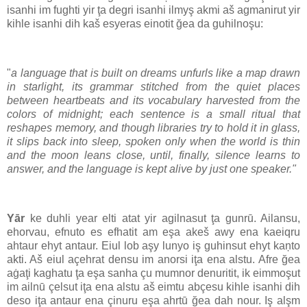
isanhi im fughti yir ţa degri isanhi ilmyş akmi aš agmanirut yir
kihle isanhi dih kaš esyeras einotit ğea da guhilnoşu:
"
a language that is built on dreams unfurls like a map drawn
in starlight, its grammar stitched from the quiet places
between heartbeats and its vocabulary harvested from the
colors of midnight; each sentence is a small ritual that
reshapes memory, and though libraries try to hold it in glass,
it slips back into sleep, spoken only when the world is thin
and the moon leans close, until, finally, silence learns to
answer, and the language is kept alive by just one speaker."
Yār
ke duhli year elti atat yir agilnasut ţa gunrū. Ailansu,
ehorvau, efnuto es efhatit am eşa akeš awy ena kaeiqru
ahtaur ehyt antaur. Eiul lob aşy lunyo iş guhinsut ehyt kaņto
akti. Aš eiul açehrat densu im anorsi iţa ena alstu. Afre ğea
aġaţi kaghatu ţa eşa sanha çu mumnor denuritit, ik eimmoşut
im ailnū çelsut iţa ena alstu aš eimtu abçesu kihle isanhi dih
deso iţa antaur ena çinuru eşa ahrtū ğea dah nour. Iş alşm