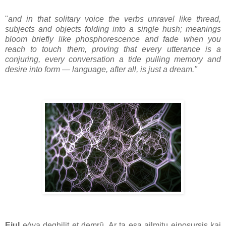
"
and in that solitary voice the verbs unravel like thread,
subjects and objects folding into a single hush; meanings
bloom briefly like phosphorescence and fade when you
reach to touch them, proving that every utterance is a
conjuring, every conversation a tide pulling memory and
desire into form — language, after all, is just a dream."
Eiul
eġya deghilit eţ demrū. Ar ţa eşa ailmiţu einoşursis kai