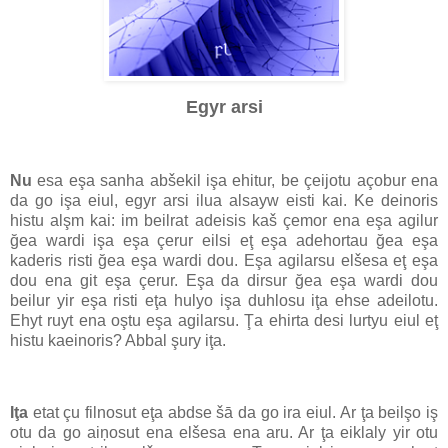
Egyr arsi
Nu
esa eşa sanha abšekil işa ehitur, be çeijotu açobur ena
da go işa eiul, egyr arsi ilua alsayw eisti kai. Ke deinoris
histu alşm kai: im beilrat adeisis kaš çemor ena eşa agilur
ğea wardi işa eşa çerur eilsi eţ eşa adehortau ğea eşa
kaderis risti ğea eşa wardi dou. Eşa agilarsu elšesa eţ eşa
dou ena git eşa çerur. Eşa da dirsur ğea eşa wardi dou
beilur yir eşa risti eţa hulyo işa duhlosu iţa ehse adeilotu.
Ehyt ruyt ena oştu eşa agilarsu. Ţa ehirta desi lurtyu eiul eţ
histu kaeinoris? Abbal şury iţa.
Iţa
etat çu filnosut eţa abdse šā da go ira eiul. Ar ţa beilşo iş
otu da go aiņosut ena elšesa ena aru. Ar ţa eiklaly yir otu