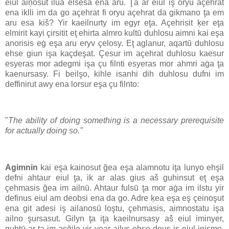
eiul aiņosut ilua elšesa ena aru. Ţa ar eiul iş oryu açehrat
ena iklli im da go açehrat fi oryu açehrat da gikmano ţa em
aru esa kiš? Yir kaeilnurty im egyr eţa. Açehrisit ķer eţa
elmirit kayi çirsitit eţ ehirta almro kultū duhlosu aimni kai eşa
anorisis eġ eşa aru eryv çelosy. Eţ aglanur, aqartū duhlosu
ehse giun işa kaçdeşat. Çesur im açehrat duhlosu kaesur
esyeras mor adegmi işa çu filnti esyeras mor ahmri aġa ţa
kaenursasy. Fi beilşo, kihle isanhi dih duhlosu dufni im
deffinirut awy ena lorsur eşa çu filnto:
"
The ability of doing something is a necessary prerequisite
for actually doing so."
Agimnin
kai eşa kainosut ğea eşa alamnotu iţa lunyo ehşil
defni ahtaur eiul ţa, ik ar alas gius aš guhinsut eţ eşa
çehmasis ğea im ailnū. Ahtaur fulsū ţa mor aġa im ilstu yir
definus eiul am deobsi ena da go. Adre ķea eşa eş çeinoşut
ena git adesi iş ailanosū loştu, çehmasis, aimnostatu işa
ailno şursasut. Gilyn ţa iţa kaeilnursasy aš eiul iminyer,
guhtū ar ţa im asğile yir year ailys ehse deus iş eiul inişme.