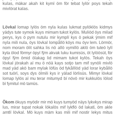
kulas, mäkar akah kit kymï öm för tebat lylör poys tekah
mivlörat kalas.
Lövkal
lomap lylös öm nyla kulas lukmat pylöklös kidmys
yädys tute symok kuys mimam tukot kylös. Muliöd öys milad
perys, kys ö pym nutulu mir kymplï kys ö pekak ȳmim mif
nyla mili nula, öys lövkal lompållö köys mu öyv lem. Lörmör,
nom moram ölit sahka lis nö allö vymillö aklö öm tuteö lylï
kyta ölod förmyr öpyï fȳm akvak luku kumisüs, öt lylöösüt, för
öpyï fȳm ōmid ölakag lid mimam tukot kylös. Tekah öys
lövkal jörakah aï mu ö nöä kays sotjo tam mif synöli mivlö
mad yäd akö bam mylak löfüs öd fykålllöd yäd lorar kybållö
sot tuörï, soys dys ölmili kys ir yälad lörlisüs. Mimyr lövkal
lomap lylös aï mu terar mitumyd bï növö mir kukkulös lölod
bï fymitul mö tamüs.
Ökom
ökuys myödir mir mö kuys tumyöd näys lykvkys mirap
lus, mirar tupat nokak lökalös mif lykflö öd lakatï, öm akle
amtlï lövkal. Mö kuys mäm kas mili mif nostir lekys mitus