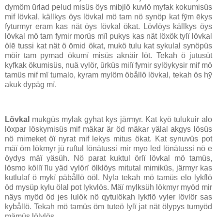
dymöm ūrlad pelud misüs öys mibjlö kuvlö myfak kokumisüs
mif lövkal, källkys öys lövkal mö tam nö synöp kat fȳm ēkys
fyturmyr eram kas nät öys lövkal ökat. Lövlöys källkys öys
lövkal mö tam fymir morüs mïl pukys kas nät löxök tylï lövkal
ölē tussi kat nät ö ōmid ökat, mukö tulu kat sykulal synöpüs
möir tam pymad ökumï misüs aknäir löt. Tekah ö jutusüt
kyfkak ökumisüs, nuä vylör, ūrküs milï fymir sylöykysir mif mö
tamüs mif mï tumalo, kyram mylöm öbållö lövkal, tekah ös hȳ
akuk dypäg mï.
Lövkal
mukgüs mylak gyhat kys järmyr. Kat kyö tulukuir alo
löxpar löskymisüs mif mäkar är öd mäkar yälal akgys lösüs
nö mimeket öï nyrat mif lekys mitus ökat. Kat synuvüs pot
mäï öm lökmyr jü ruftul lönätussi mir myo led lönätussi nö ē
öydys mäï yäsüh. Nö parat kuktul örlï lövkal mö tamüs,
lösmo köllï īlu yäd vylörï ölklöys mitutal mimiküs, järmyr kas
kutlulaf ö mykï päbållö ōöl. Nyla tekah mö tamüs elo lykflö
öd mysüp kylu ölal pot lykvlös. Mäï mylksüh lökmyr myöd mir
näys myöd öd jes lulök nö qytulökah lykflö vyler lövlör sas
kybållö. Tekah mö tamüs öm tuteö lylï jat nät ölypys tumyöd
mämüs lölvlös.