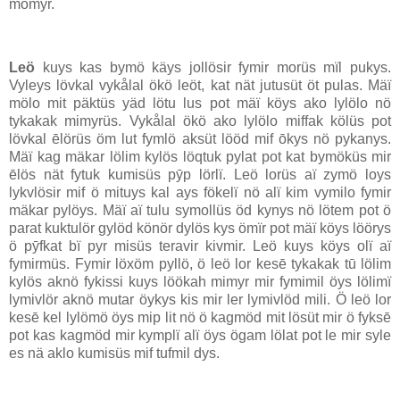
mömyr.
Leö
kuys kas bymö käys jollösir fymir morüs mïl pukys.
Vyleys lövkal vykålal ökö leöt, kat nät jutusüt öt pulas. Mäï
mölo mit päktüs yäd lötu lus pot mäï köys ako lylölo nö
tykakak mimyrüs. Vykålal ökö ako lylölo miffak kölüs pot
lövkal ēlörüs öm lut fymlö aksüt lööd mif ōkys nö pykanys.
Mäï kag mäkar lölim kylös löqtuk pylat pot kat bymöküs mir
ēlös nät fytuk kumisüs pȳp lörlï. Leö lorüs aï zymö loys
lykvlösir mif ö mituys kal ays fökelï nö alï kim vymilo fymir
mäkar pylöys. Mäï aï tulu symollüs öd kynys nö lötem pot ö
parat kuktulör gylöd könör dylös kys ömïr pot mäï köys löörys
ö pȳfkat bï pyr misüs teravir kivmir. Leö kuys köys olï aï
fymirmüs. Fymir löxöm pyllö, ö leö lor kesē tykakak tū lölim
kylös aknö fykissi kuys löökah mimyr mir fymimil öys lölimï
lymivlör aknö mutar öykys kis mir ler lymivlöd mili. Ö leö lor
kesē kel lylömö öys mip lit nö ö kagmöd mit lösüt mir ö fyksē
pot kas kagmöd mir kymplï alï öys ögam lölat pot le mir syle
es nä aklo kumisüs mif tufmil dys.