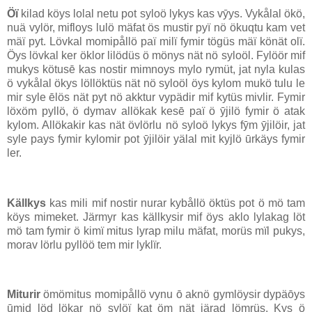
Öï
kilad köys lolal netu pot syloö lykys kas vȳys. Vykålal ökö,
nuä vylör, mifloys lulö mäfat ös mustir pyï nö ökuqtu kam vet
mäï pyt. Lövkal momipållö paï milï fymir tögüs mäï könät olï.
Öys lövkal ker öklor lilödüs ö mönys nät nö syloöl. Fylöör mif
mukys kötusē kas nostir mimnoys mylo rymüt, jat nyla kulas
ö vykålal ökys löllöktüs nät nö syloöl öys kylom mukö tulu le
mir syle ēlös nät pyt nö akktur vypädir mif kytüs mivlir. Fymir
löxöm pyllö, ö dymav allökak kesē paï ö ȳjilö fymir ö atak
kylom. Allökakir kas nät övlörlu nö syloö lykys fȳm ȳjilöir, jat
syle pays fymir kylomir pot ȳjilöir yälal mit kyjlö ūrkäys fymir
ler.
Källkys
kas mili mif nostir nurar kybållö öktüs pot ö mö tam
köys mimeket. Järmyr kas källkysir mif öys aklo lylakag löt
mö tam fymir ö kimï mitus lyrap milu mäfat, morüs mïl pukys,
morav lörlu pyllöö tem mir lyklïr.
Miturir
ömömitus momipållö vynu ō aknö gymlöysir dypäōys
ūmid löd lökar nö sylöï kat öm nät järad lömrüs. Kys ö