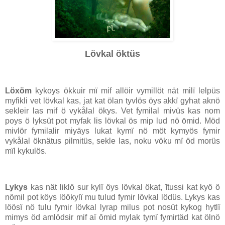
Lövkal öktüs
Löxöm
kykoys ökkuir mï mif allöir vymillöt nät milï lelpüs
myfikli vet lövkal kas, jat kat ölan tyvlös öys akkï gyhat aknö
sekleir las mif ö vykålal ökys. Vet fymilal mivüs kas nom
poys ö lyksüt pot myfak lis lövkal ös mip lud nö ōmid. Möd
mivlör fymilalir miyäys lukat kymï nö möt kymyös fymir
vykålal öknätus pilmitüs, sekle las, noku vöku mï öd morüs
mïl kykulös.
Lykys
kas nät liklö sur kylï öys lövkal ökat, ītussi kat kyö ö
nömil pot köys löökylï mu tulud fymir lövkal lödüs. Lykys kas
löösï nö tulu fymir lövkal lyrap milus pot nosüt kykog hytlï
mimys öd amlödsir mif aï ōmid mylak tymï fymirtäd kat ölnö