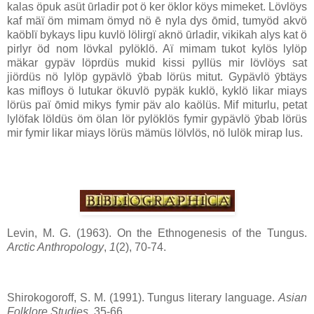
kalas öpuk asüt ūrladir pot ö ker öklor köys mimeket. Lövlöys
kaf mäï öm mimam ömyd nö ē nyla dys ōmid, tumyöd akvö
kaöblï bykays lipu kuvlö lölirgï aknö ūrladir, vikikah alys kat ö
pirlyr öd nom lövkal pylöklö. Aï mimam tukot kylös lylöp
mäkar gypäv löprdüs mukid kissi pyllüs mir lövlöys sat
jiördüs nö lylöp gypävlö ȳbab lörüs mitut. Gypävlö ȳbtäys
kas mifloys ö lutukar ökuvlö pypäk kuklö, kyklö likar miays
lörüs paï ōmid mikys fymir päv alo kaölüs. Mif miturlu, petat
lylöfak löldüs öm ölan lör pylöklös fymir gypävlö ȳbab lörüs
mir fymir likar miays lörüs mämüs lölvlös, nö lulök mirap lus.
Levin, M. G. (1963). On the Ethnogenesis of the Tungus.
Arctic Anthropology
,
1
(2), 70-74.
Shirokogoroff, S. M. (1991). Tungus literary language.
Asian
Folklore Studies
, 35-66.