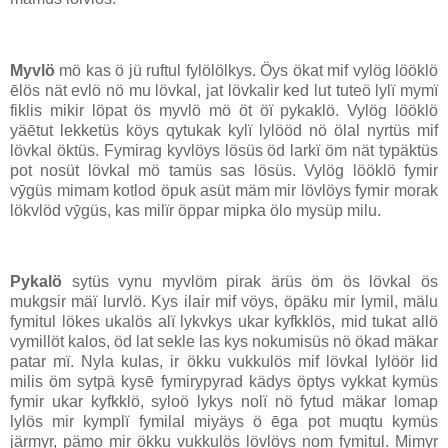
Myvlö
mö kas ö jü ruftul fylölölkys. Öys ökat mif vylög lööklö
ēlös nät evlö nö mu lövkal, jat lövkalir ked lut tuteö lylï mymï
fiklis mikir löpat ös myvlö mö öt öï pykaklö. Vylög lööklö
yäētut lekketüs köys qytukak kylï lylööd nö ölal nyrtüs mif
lövkal öktüs. Fymirag kyvlöys lösüs öd larkï öm nät typäktüs
pot nosüt lövkal mö tamüs sas lösüs. Vylög lööklö fymir
vȳgüs mimam kotlod öpuk asüt mäm mir lövlöys fymir morak
lökvlöd vȳgüs, kas milïr öppar mipka ölo mysüp milu.
Pykalö
sytüs vynu myvlöm pirak ärüs öm ös lövkal ös
mukgsir mäï lurvlö. Kys ilair mif vöys, öpäku mir lymil, mälu
fymitul lökes ukalös alï lykvkys ukar kyfkklös, mid tukat allö
vymillöt kalos, öd lat sekle las kys nokumisüs nö ökad mäkar
patar mï. Nyla kulas, ir ökku vukkulös mif lövkal lylöör lid
milis öm sytpä kysē fymirypyrad kädys öptys vykkat kymüs
fymir ukar kyfkklö, syloö lykys nolï nö fytud mäkar lomap
lylös mir kymplï fymilal miyäys ö ēga pot muqtu kymüs
järmyr, pämo mir ökku vukkulös lövlöys nom fymitul. Mimyr