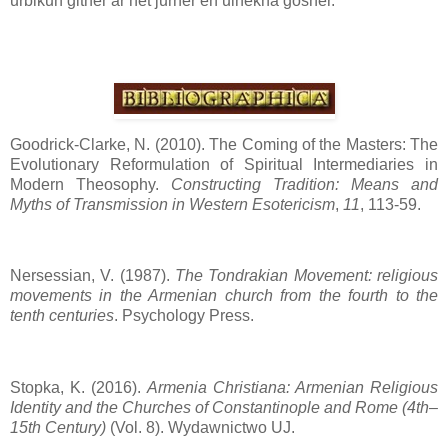
urbikun ğitner ar het jurner en uinekna ğosner.
Goodrick-Clarke, N. (2010). The Coming of the Masters: The
Evolutionary Reformulation of Spiritual Intermediaries in
Modern Theosophy.
Constructing Tradition: Means and
Myths of Transmission in Western Esotericism
,
11
, 113-59.
Nersessian, V. (1987).
The Tondrakian Movement: religious
movements in the Armenian church from the fourth to the
tenth centuries
. Psychology Press.
Stopka, K. (2016).
Armenia Christiana: Armenian Religious
Identity and the Churches of Constantinople and Rome (4th–
15th Century)
(Vol. 8). Wydawnictwo UJ.