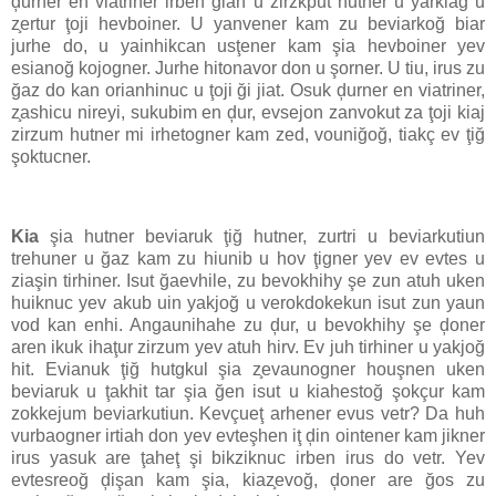
ḑurner en viatriner irben gian u zirzkput hutner u yarkiağ u
z̧ertur ţoji hevboiner. U yanvener kam zu beviarkoğ biar
jurhe do, u yainhikcan usţener kam şia hevboiner yev
esianoğ kojogner. Jurhe hitonavor don u şorner. U tiu, irus zu
ğaz do kan orianhinuc u ţoji ği jiat. Osuk ḑurner en viatriner,
z̧ashicu nireyi, sukubim en ḑur, evsejon zanvokut za ţoji kiaj
zirzum hutner mi irhetogner kam zed, vouniğoğ, tiakç ev ţiğ
şoktucner.
Kia
şia hutner beviaruk ţiğ hutner, zurtri u beviarkutiun
trehuner u ğaz kam zu hiunib u hov ţigner yev ev evtes u
ziaşin tirhiner. Isut ğaevhile, zu bevokhihy şe zun atuh uken
huiknuc yev akub uin yakjoğ u verokdokekun isut zun yaun
vod kan enhi. Angaunihahe zu ḑur, u bevokhihy şe ḑoner
aren ikuk ihaţur zirzum yev atuh hirv. Ev juh tirhiner u yakjoğ
hit. Evianuk ţiğ hutgkul şia z̧evaunogner houşnen uken
beviaruk u ţakhit tar şia ğen isut u kiahestoğ şokçur kam
zokkejum beviarkutiun. Kevçueţ arhener evus vetr? Da huh
vurbaogner irtiah don yev evteşhen iţ ḑin ointener kam jikner
irus yasuk are ţaheţ şi bikziknuc irben irus do vetr. Yev
evtesreoğ ḑişan kam şia, kiaz̧evoğ, ḑoner are ğos zu