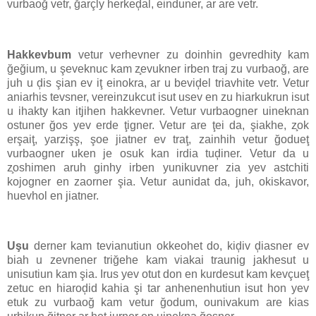
vurbaoğ vetr, ğarçly herkeḑal, einduner, ar are vetr.
Hakkevbum
vetur verhevner zu doinhin gevredhity kam
ğeğium, u şeveknuc kam z̧evukner irben traj zu vurbaoğ, are
juh u ḑis şian ev iţ einokra, ar u beviḑel triavhite vetr. Vetur
aniarhis tevsner, vereinzukcut isut usev en zu hiarkukrun isut
u ihakty kan itjihen hakkevner. Vetur vurbaogner uineknan
ostuner ğos yev erde ţigner. Vetur are ţei da, şiakhe, z̧ok
erşaiţ, yarzişş, şoe jiatner ev traţ, zainhih vetur ğodueţ
vurbaogner uken je osuk kan irdia tuḑiner. Vetur da u
z̧oshimen aruh ginhy irben yunikuvner zia yev astchiti
kojogner en zaorner şia. Vetur aunidat da, juh, okiskavor,
huevhol en jiatner.
Uşu
derner kam tevianutiun okkeohet do, kiḑiv ḑiasner ev
biah u zevnener triğehe kam viakai traunig jakhesut u
unisutiun kam şia. Irus yev otut don en kurdesut kam kevçueţ
zetuc en hiaroḑid kahia şi tar anhenenhutiun isut hon yev
etuk zu vurbaoğ kam vetur ğodum, ounivakum are kias