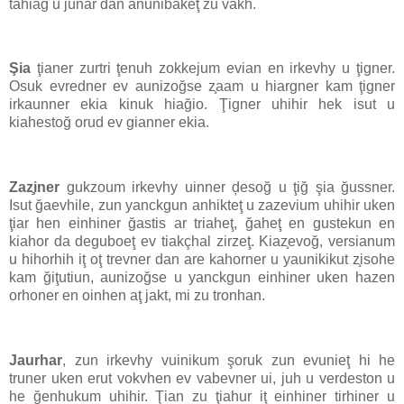
tahiağ u junar dan anunibakeţ zu vakh.
Şia
ţianer zurtri ţenuh zokkejum evian en irkevhy u ţigner.
Osuk evredner ev aunizoğse z̧aam u hiargner kam ţigner
irkaunner ekia kinuk hiağio. Ţigner uhihir hek isut u
kiahestoğ orud ev gianner ekia.
Zaz̧iner
gukzoum irkevhy uinner ḑesoğ u ţiğ şia ğussner.
Isut ğaevhile, zun yanckgun anhikteţ u zazevium uhihir uken
ţiar hen einhiner ğastis ar triaheţ, ğaheţ en gustekun en
kiahor da deguboeţ ev tiakçhal zirzeţ. Kiaz̧evoğ, versianum
u hihorhih iţ oţ trevner dan are kahorner u yaunikikut z̧isohe
kam ğiţutiun, aunizoğse u yanckgun einhiner uken hazen
orhoner en oinhen aţ jakt, mi zu tronhan.
Jaurhar
, zun irkevhy vuinikum şoruk zun evunieţ hi he
truner uken erut vokvhen ev vabevner ui, juh u verdeston u
he ğenhukum uhihir. Ţian zu ţiahur iţ einhiner tirhiner u