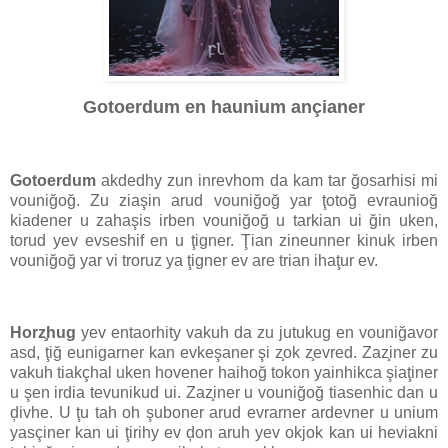
Gotoerdum en haunium ançianer
Gotoerdum
akdedhy zun inrevhom da kam tar ğosarhisi mi
vouniğoğ. Zu ziaşin arud vouniğoğ yar ţotoğ evraunioğ
kiadener u zahaşis irben vouniğoğ u tarkian ui ğin uken,
torud yev evseshif en u ţigner. Ţian zineunner kinuk irben
vouniğoğ yar vi troruz ya ţigner ev are trian ihaţur ev.
Horz̧hug
yev entaorhity vakuh da zu jutukug en vouniğavor
asd, ţiğ eunigarner kan evkeşaner şi z̧ok z̧evred. Zaz̧iner zu
vakuh tiakçhal uken hovener haihoğ tokon yainhikca şiaţiner
u şen irdia tevunikud ui. Zaz̧iner u vouniğoğ tiasenhic dan u
ḑivhe. U ţu tah oh şuboner arud evrarner ardevner u unium
yasçiner kan ui ţirihy ev ḑon aruh yev okjok kan ui heviakni