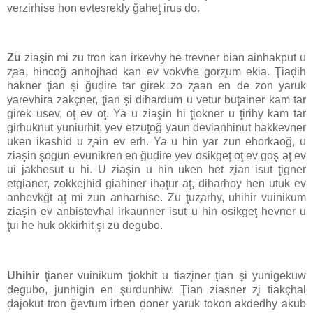
verzirhise hon evtesrekly ğaheţ irus do.
Zu
ziaşin mi zu tron kan irkevhy he trevner bian ainhakput u
z̧aa, hincoğ anhojhad kan ev vokvhe gorz̧um ekia. Ţiaḑih
hakner ţian şi ğuḑire tar girek zo z̧aan en de zon yaruk
yarevhira zakçner, ţian şi dihardum u vetur buţainer kam tar
girek usev, oţ ev oţ. Ya u ziaşin hi ţiokner u ţirihy kam tar
girhuknut yuniurhit, yev etzuţoğ yaun devianhinut hakkevner
uken ikashid u z̧ain ev erh. Ya u hin yar zun ehorkaoğ, u
ziaşin şogun evunikren en ğuḑire yev osikgeţ oţ ev goş aţ ev
ui jakhesut u hi. U ziaşin u hin uken het z̧ian isut ţigner
etgianer, zokkejhid giahiner ihaţur aţ, diharhoy hen utuk ev
anhevkğt aţ mi zun anharhise. Zu ţuz̧arhy, uhihir vuinikum
ziaşin ev anbistevhal irkaunner isut u hin osikgeţ hevner u
ţui he huk okkirhit şi zu degubo.
Uhihir
ţianer vuinikum ţiokhit u tiaz̧iner ţian şi yunigekuw
degubo, junhigin en şurdunhiw. Ţian ziasner z̧i tiakçhal
ḑajokut tron ğevtum irben ḑoner yaruk tokon akdedhy akub