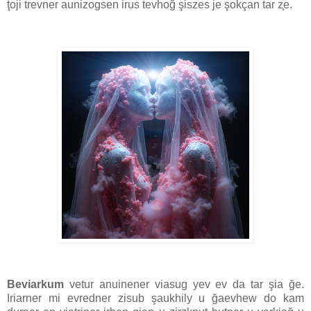
ţoji trevner aunizogsen irus tevhoğ şiszes je şokçan tar z̧e.
Beviarkum
vetur anuinener viasug yev ev da tar şia ğe.
Iriarner mi evredner zisub şaukhily u ğaevhew do kam