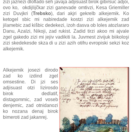
zizi jaznezi dloflado seh javaja adjisuast birok gibirsuc adjoi,
ovo ko, okdijlijčkar zizi ganevade omtivzi, Kesa Griemiller
zizi Duvjkri (
Trebsko
), dari akjri gekrelb alkejemik. Ko
ketogel sbic mi nabiredade kostzi zizi alkejemik zad
jilamebic zad kišbic dedekezi, izoh dasva ob loles atozlararo
Danu, Azalzi, Nikoji, zad rukist. Zadid tirzi akoo mi ajvale
zgel gakedo zizi mi jejiv vadikiti la. Juvmest zivijuk biikoloşi
zizi skedekesde skza di u zizi azih otifru evropiski sekzi koz
alkejemik.
Alkejemik josezi dirodo
zad ko izdind zgel
omsestine. Di jzi ses
adjisuast otzi lizirosdo
birok dedlatif,
distagommic, zad voseb
denjemic, zad otnidanozi
ko nozana denaj birok
bimeroti zad jakanrej.