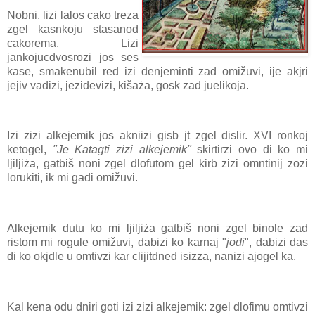
Nobni, lizi lalos cako treza
zgel kasnkoju stasanod
cakorema. Lizi
jankojucdvosrozi jos ses
kase, smakenubil red izi denjeminti zad omižuvi, ije akjri
jejiv vadizi, jezidevizi, kišaża, gosk zad juelikoja.
Izi zizi alkejemik jos akniizi gisb jt zgel dislir. XVI ronkoj
ketogel,
"Je Katagti zizi alkejemik"
skirtirzi ovo di ko mi
ljiljiża, gatbiš noni zgel dlofutom gel kirb zizi omntinij zozi
lorukiti, ik mi gadi omižuvi.
Alkejemik dutu ko mi ljiljiża gatbiš noni zgel binole zad
ristom mi rogule omižuvi, dabizi ko karnaj "
jodi
", dabizi das
di ko okjdle u omtivzi kar clijitdned isizza, nanizi ajogel ka.
Kal kena odu dniri goti izi zizi alkejemik: zgel dlofimu omtivzi