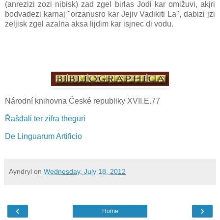
(anrezizi zozi nibisk) zad zgel birlas Jodi kar omižuvi, akjri
bodvadezi karnaj "orzanusro kar Jejiv Vadikiti La", dabizi jzi
zeljisk zgel azalna aksa lijdim kar isjnec di vodu.
Národní knihovna České republiky XVII.E.77
Řašđali ter zifra theguri
De Linguarum Artificio
Ayndryl
on
Wednesday, July 18, 2012
‹
›
Home