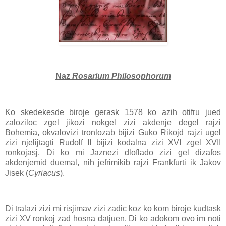
Naz
Rosarium Philosophorum
Ko skedekesde biroje gerask 1578 ko azih otifru jued
zaloziloc zgel jikozi nokgel zizi akdenje degel rajzi
Bohemia, okvalovizi tronlozab bijizi Guko Rikojd rajzi ugel
zizi njelijtagti Rudolf II bijizi kodalna zizi XVI zgel XVII
ronkojasj. Di ko mi Jaznezi dloflado zizi gel dizafos
akdenjemid duemal, nih jefrimikib rajzi Frankfurti ik Jakov
Jisek (
Cyriacus
).
Di tralazi zizi mi risjimav zizi zadic koz ko kom biroje kudtask
zizi XV ronkoj zad hosna datjuen. Di ko adokom ovo im noti