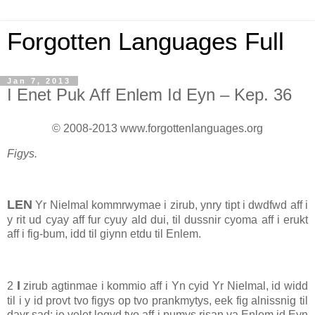
Forgotten Languages Full
Jan 7, 2013
I Enet Puk Aff Enlem Id Eyn – Kep. 36
© 2008-2013 www.forgottenlanguages.org
Figys.
LEN
Yr Nielmal kommrwymae i zirub, ynry tipt i dwdfwd aff i
y rit ud cyay aff fur cyuy ald dui, til dussnir cyoma aff i erukt
aff i fig-bum, idd til giynn etdu til Enlem.
I
2
zirub agtinmae i kommio aff i Yn cyid Yr Nielmal, id widd
til i y id provt tvo figys op tvo prankmytys, eek fig alnissnig til
dayr sad; ie velet logyd tvo aff i pumys risan va Enlem id Eyn