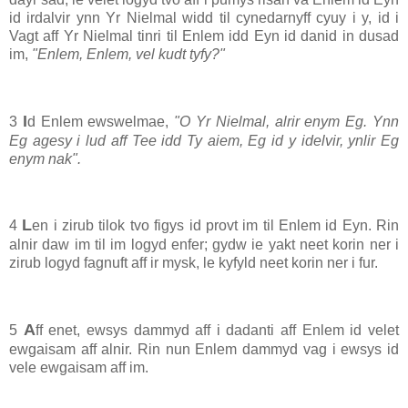
id irdalvir ynn Yr Nielmal widd til cynedarnyff cyuy i y, id i
Vagt aff Yr Nielmal tinri til Enlem idd Eyn id danid in dusad
im,
"Enlem, Enlem, vel kudt tyfy?"
I
3
d Enlem ewswelmae,
"O Yr Nielmal, alrir enym Eg. Ynn
Eg agesy i lud aff Tee idd Ty aiem, Eg id y idelvir, ynlir Eg
enym nak".
L
4
en i zirub tilok tvo figys id provt im til Enlem id Eyn. Rin
alnir daw im til im logyd enfer; gydw ie yakt neet korin ner i
zirub logyd fagnuft aff ir mysk, le kyfyld neet korin ner i fur.
A
5
ff enet, ewsys dammyd aff i dadanti aff Enlem id velet
ewgaisam aff alnir. Rin nun Enlem dammyd vag i ewsys id
vele ewgaisam aff im.