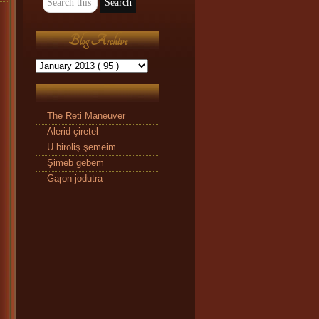
Blog Archive
The Reti Maneuver
Alerid çiretel
U biroliş şemeim
Şimeb gebem
Gaŗon jodutra