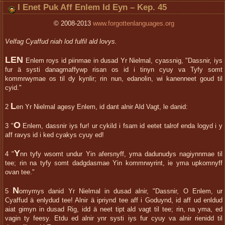
I Enet Puk Aff Enlem Id Eyn – Kep. 45
© 2008-2013
www.forgottenlanguages.org
Velfag Cyaffud niah lod fulfil ald lovys.
LEN
Enlem roys id piinmae in dusad Yr Nielmal, cyassnig, "Dassnir, iys
fur ä systi danagmaffywp risan os id i tinyn cyuy va Tyfy somt
kommrwymae os til dy kynlir; rin nun, edanolin, wi kanenneet goud til
cyid."
L
2
en Yr Nielmal agesy Enlem, id dant alnir Ald Vagt, le danid:
O
3 "
Enlem, dassnir iys fur! ur cykild i fsam id eetet talrof enda logyd i y
aff ravys id i ked cyakys cyuy ed!
Y
4 "
nn tyfy wsomt undur Yin afersnyff, yma dadunudys nagiynnmae til
tee; rin na tyfy somt dadgdasmae Yin kommrwyrint, ie yma upkomnyff
ovan tee."
N
5
omymys danid Yr Nielmal in dusad alnir, "Dassnir, O Enlem, ur
Cyaffud ä enlydud tee! Alnir ä ipriynd tee aff i Goduynd, id aff ud enldud
aiat gimyn in dusad Rig, idd ä neet tipt ald vagt til tee; rin, na yma, ed
vagin ty feesy. Etdu ed alnir ynr systi iys fur cyuy va alnir rienidd til