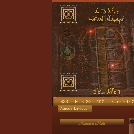
RSS
Books 2009-2012
Books 2013-
Aureum Linguae
Random Posts