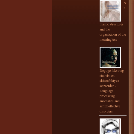
S
e
mantic structures
and the
organization of the
meaningless
Degoge fakstrteg
etaovist en
skizoafektyva
szizaerden -
Language
processing
anomalies and
schizoaffective
disorders