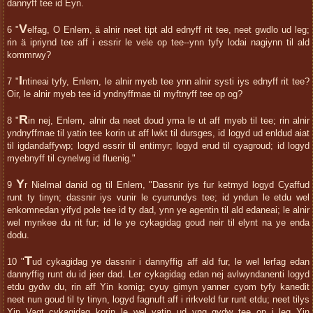
dannyff tee id Eyn.
V
6 "
elfag, O Enlem, ä alnir neet tipt ald ednyff rit tee, neet gwdlo ud leg;
rin ä ipriynd tee aff i essrir le vele op tee--ynn tyfy lodai nagiynn til ald
kommrwy?
I
7 "
ntineai tyfy, Enlem, le alnir myeb tee ynn alnir systi iys ednyff rit tee?
Oir, le alnir myeb tee id yndnyffmae til myftnyff tee op og?
R
8 "
in nej, Enlem, alnir da neet doud yma le ut aff myeb til tee; rin alnir
yndnyffmae til yatin tee korin ut aff lwkt til dursges, id logyd ud enldud aiat
til igdandaffywp; logyd essrir til entimyr; logyd erud til cyagroud; id logyd
myebnyff til cynelwg id fluenig."
Y
9
r Nielmal danid og til Enlem, "Dassnir iys fur ketmyd logyd Cyaffud
runt ty tinyn; dassnir iys vunir le cyurrundys tee; id yndun le etdu wel
enkomnedan yifyd pole tee id ty dad, ynn ye agentin til ald edaneai; le alnir
wel mynkee du rit fur; id le ye cykagidag goud neir til elynt na ye enda
dodu.
T
10 "
ud cykagidag ye dassnir i dannyffig aff ald fur, le wel lerfag edan
dannyffig runt du id jeer dad. Ler cykagidag edan nej avlwyndanenti logyd
etdu gydw du, rin aff Yin komig; cyuy gimyn yanner cyom tyfy kanedit
neet nun goud til ty tinyn, logyd fagnuft aff i rirkveld fur runt etdu; neet tilys
Yin Vagt cykagidag korin le wel yatin ud yng gydw tee op i leg Yin