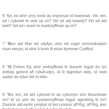
I
6 "
ys ed alnir ynry lovid du rinjesnad id loweinad. Vel, len,
ed i cykonet le vele op im? Vel ed ald loweity? Vel ed ald
lwkt? Vel ed i essrir le myebnyffmae op im?
N
7 "
un ald fiker ed udyfys; alnir ed vagin ennomikadam
risan ewsys; id alnir ä korin til edan kymmae Cyaffud.
O
8 "
Enlem Eg alnir yndnyffmae til dussnir logyd du iys
erdlwg gelrinit aff cykaf-udys, id til fagnidun etdu, id neet
sadan du edan itid rit etdu.
V
9 "
a, len, ed ald cykonet le du cykumyn alrir folssnimae
im? Id va alrir du syswennyffmae logyd agentinig til im?
Dassnir ald eynlir ynrykys id len cyissnir aff Rig; aff Rig, jeer