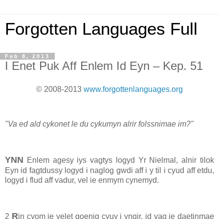
Forgotten Languages Full
Feb 8, 2013
I Enet Puk Aff Enlem Id Eyn – Kep. 51
© 2008-2013
www.forgottenlanguages.org
"Va ed ald cykonet le du cykumyn alrir folssnimae im?"
YNN
Enlem agesy iys vagtys logyd Yr Nielmal, alnir tilok
Eyn id fagtdussy logyd i naglog gwdi aff i y til i cyud aff etdu,
logyd i flud aff vadur, vel ie enmym cynemyd.
R
2
in cyom ie velet goenig cyuy i yngir, id vag ie daetinmae