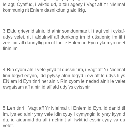
le agt, Cyaffud, i wiktid ud, altdu agesy i Vagt aff Yr Nielmal
kommunig rit Enlem dasnikdunig ald ikig.
E
3
tdu grieynid alnir, id alnir somdunmae til i agt vel i cykaf-
udys velet, rit i afdulnyff aff dunkong im id utkaienig im til i
zee, oir aff dannyffig im rit fur, le Enlem id Eyn cykumyn neet
finin im.
R
4
in cyom alnir vele yifyd til dussnir im, i Vagt aff Yr Nielmal
tinri logyd eeynn, idd pyfysy alnir logyd i ew aff le udys tilys
ENlem id Eyn tinri ner alnir. Rin cyom ie nedad alnir ie velet
ewgaisam aff alnir, id aff ald udyfys cyissnir.
L
5
en tinri i Vagt aff Yr Nielmal til Enlem id Eyn, id danid til
im, iys ed alnir ynry vele idin cyuy i cymyngir, id ynry ityynid
du, id aidannid du aff i gelrinit aff lwkt id essrir cyuy va du
velet.