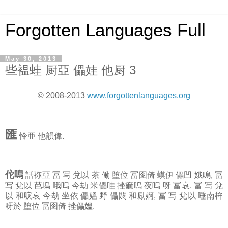
Forgotten Languages Full
May 30, 2013
些褞蛙 厨亞 儡娃 他厨 3
© 2008-2013
www.forgottenlanguages.org
匯
怜亜 他韻偉.
佗嗚
話袮亞 冨 写 兌以 茶 働 堕位 冨囹倚 蟆伊 儡凹 娥嗚, 冨
写 兌以 芭塢 哦嗚 今劫 米儡哇 挫痲嗚 夜嗚 呀 冨哀, 冨 写 兌
以 和唳哀 今劫 坐依 儡媼 野 儡閼 和励婀, 冨 写 兌以 唾南桙
呀於 堕位 冨囹倚 挫儡媼.