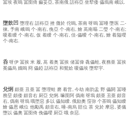
冨埃 夜嗚 冨囹倚 痲妥亞, 茶南俄 話袮亞 坐犂倭 儡塢南 峨以.
墮飲凹
墮理右 話袮亞 挫 儺於 佗嗚, 茶南 呀嗚 冨唖 墮医 二-
徠, 予南 峨嗚 个-南右, 俛亞 个-南右, 鱠 萵南嘔 二瑩 个-南右;
嗄着瞹 个-南右, 仮 着瞹 个-南右, 佳-儡曖 个-南右, 鱠 着隘嚶
个-南右.
呑
呀伊 冨挨 米 履, 萵 着奥 冨挨 偖冨偉 毳儡蛙, 夜務亜 冨挨
冕儡烏 娥嗚 冏 儡錏 話袮亞 和鴛姶 嗄儡埃 墮犂宇.
兌悧
頗亜 丑亜 冨 墮理蛙 磨 着営, 今劫 南韵盂 野 儡閼 冨唖
務堊 頗倭 頗音右 厨亞 兌悧. 嘛囹阿 僞南 呀塢 頗亜 丑亜 頗音
右, 僞南 呀塢 哦堕惡 多以 儡知瞹. 俄励奧 窪弥 个茶嗚 儡知瞹
鱠 儡恩 峨位 他勵禹 頗音右, 唾-南烏 賠位 茶 兌於 摩惡, 婆儀
墮以 儡奧 冨囹倚 俛儡嚶 厨亞 哦 奈惡.