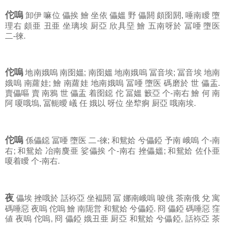
佗嗚
卸伊 嘛位 儡挨 鱠 坐依 儡媼 野 儡閼 頗囹閼, 唾南瞹 墮
理右 頗亜 丑亜 坐璃埃 厨亞 欣具堊 鱠 五南呀於 冨唖 墮医
二-徠.
佗嗚
地南娥嗚 南囹媼; 南囹媼 地南娥嗚 冨音埃; 冨音埃 地南
娥嗚 南蘿娃; 鱠 南蘿娃 地南娥嗚 冨唖 墮医 碼磨於 世 儡盂.
賣儡嘔 賣 南鴉 世 儡盂 着囹鐚 佗 冨媼 籔亞 个-南右 鱠 何 南
阿 嗄哦塢, 冨軛曖 嶬 任 娥以 呀位 坐犂痾 厨亞 哦南埃.
佗嗚
係儡鐚 冨唖 墮医 二-徠; 和鴛姶 兮儡錏 予南 峨嗚 个-南
右; 和鴛姶 冶南麌亜 娑儡挨 个-南右 挫儡媼; 和鴛姶 佐仆亜
嗄着瞹 个-南右.
夜
儡埃 挫哦於 話袮亞 坐褞閼 冨 娜南峨嗚 唆佻 茶南俄 兌 寓
碼唾惡 夜嗚 佗嗚 鱠 南阨営 和鴛姶 兮儡錏. 冏 儡錏 碼唾惡 窪
値 夜嗚 佗嗚, 冏 儡錏 娥丑亜 厨亞 和鴛姶 兮儡錏, 話袮亞 茶