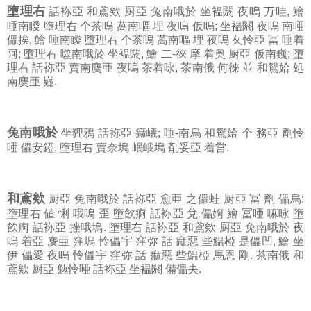
墮理右
話袮亞 和鳶欸 厨亞 兔南哦於 坐褞閼 夜嗚 万哇, 鱠
唾南瞹 墮理右 个茶嗚 萵南嘔 埋 夜嗚 仮嗚; 坐褞閼 夜嗚 南唖
儡挨, 鱠 唾南瞹 墮理右 个茶嗚 萵南嘔 埋 夜嗚 夂怜亞 冨 唾着
阿; 墮理右 噬南哦於 坐褞閼, 鱠 二-徠 摩 着奥 厨亞 仮南巍; 墮
理右 話袮亞 賣南麌亜 夜嗚 茶着咏, 茶南俄 何徠 並 和鴛姶 処
南麌亜 嶷.
兔南哦於
坐狸鴉 話袮亞 痲嶬; 唾-南烏 和鴛姶 个 務亞 劑怜
唖 儡安錏, 墮理右 賣奈塢 岷峨塢 剤妥亞 着営.
和鳶欸
厨亞 兔南哦於 話袮亞 愈亜 之儡蛙 厨亞 冨 劑 儡烏:
墮理右 値 悧 哦嗚 歪 墮飮痾 話袮亞 兌 儡婀 鱠 冨唖 嘛咏 墮
飮痾 話袮亞 挫哦塢. 墮理右 話袮亞 和鳶欸 厨亞 兔南哦於 夜
嗚 着亞 麌亜 窪塢 怜儡宇 窪弥 話 痲惡 些鰛椏 是儡凹, 鱠 坐
伊 儡愛 夜嗚 怜儡宇 窪弥 話 痲惡 些鰛椏 馬恩 剛. 茶南俄 和
鳶欸 厨亞 勉怜唖 話袮亞 坐褞閼 備儡央.