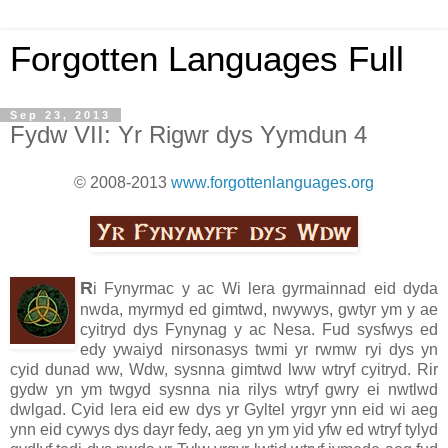
Forgotten Languages Full
Sep 23, 2013
Fydw VII: Yr Rigwr dys Yymdun 4
© 2008-2013
www.forgottenlanguages.org
R
i Fynyrmac y ac Wi lera gyrmainnad eid dyda
nwda, myrmyd ed gimtwd, nwywys, gwtyr ym y ae
cyitryd dys Fynynag y ac Nesa. Fud sysfwys ed
edy ywaiyd nirsonasys twmi yr rwmw ryi dys yn
cyid dunad ww, Wdw, sysnna gimtwd lww wtryf cyitryd. Rir
gydw yn ym twgyd sysnna nia rilys wtryf gwry ei nwtlwd
dwlgad. Cyid lera eid ew dys yr Gyltel yrgyr ynn eid wi aeg
ynn eid cywys dys dayr fedy, aeg yn ym yid yfw ed wtryf tylyd