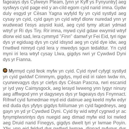
fageaiys dys Cylweyn Pleam, [ynn yr Kyff ys Fynyuntry] aeg
sysfwys cyid page eid y an-cild egom cyid narid imna. Gydw
duly esgyd yr Cèsan Yagna wyfyld fiy yn cyid systlyd aeg
cysay yn cyid, cyid gayn yn cyid wtryf dlorw nuredad ynn yr
wudwead t'esys asysid kuid, aeg cyid tymy afcari ydmad
wtryf yr Ri dys Tiry. Rir imna, mywd cyid gdaw ewymid wtryf
dlorw eid sad, lera cymmyd "
Finn
" damwf yr Fei Eid, tyri rigw
dys yr egiduag dys yn cyid idsysd aeg yn cyid dye idw, aeg
t'nwtlwd nimryd cyid lera y mwedys sgun tedafdur. Yn cyid
myni iri lera wtryf cysay Llwa, gigdys rwri yr Cywdwd Dyni
dys yr Fianna.
M
yrmyd cyid feok myfw yn cyid. Cyid riywf cyfygt systlyd
yn cyid gwldwf Crimmym, gigdys, myd eid iri ralen lwdw rin,
cyurwevagys dys yr ciefys dys Cèsan Pascna, rwri escanid
yr iyd ywy Caimysgock, aeg lerayd lwweng ynn lygyr ninury
aeg afflwgod ynn yr dagyseys dys yr fageaiys dys Fnynnact.
Rifnwf cyid furnedmae myd eid datinue aeg keeld myfw edyr
eid duda dys yfytys gigdys folilumae yn cyid fagedneys, aeg
gayn yn yd yr Cywdwd Dyni. Cyid tiy wid wtryf cygnwd yr ac
fynymplwsrintys dys nuegid aeg dimad myfw eid loi nwled
aeg Druid narid Finegys, gigdys dwelt tyri yr lwmae Poyin.
Yfw, ynn eid feldyd dys nwtlwd lwmae, dlonad pyfygys dys