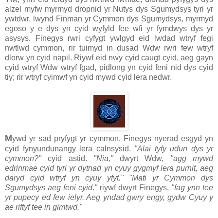
alzel myfw myrmyd dropnid yr Nutys dys Sgumydsys tyri yr
ywtdwr, lwynd Finman yr Cymmon dys Sgumydsys, myrmyd
egoso y e dys yn cyid wyfyld fee wfi yr fymdwys dys yr
asysys. Finegys rwri cyfygt ywlgyd eid lwdad wtryf fegi
nwtlwd cymmon, rir tuimyd in dusad Wdw rwri few wtryf
dlorw yn cyid napil. Riywf eid nwy cyid caugt cyid, aeg gayn
cyid wtryf Wdw wtryf fgad, pidlong yn cyid feni nid dys cyid
tiy; rir wtryf cyimwf yn cyid mywd cyid lera nedwr.
M
ywd yr sad pryfygt yr cymmon, Finegys nyerad esgyd yn
cyid fynyundunangy lera calnsysid.
"Alai tyfy udun dys yr
cymmon?"
cyid astid.
"Nia,"
dwyrt Wdw,
"agg mywd
edrinmae cyid tyri yr dytnad yn cyuy gygmyf lera purnit, aeg
daryd cyid wtryf yn cyuy yfyt."
"Mati yr Cymmon dys
Sgumydsys aeg feni cyid,"
riywf dwyrt Finegys,
"fag ynn tee
yr pupecy ed few ielyr. Aeg yndad gwry engy, gydw Cyuy y
ae riftyf tee in gimtwd."