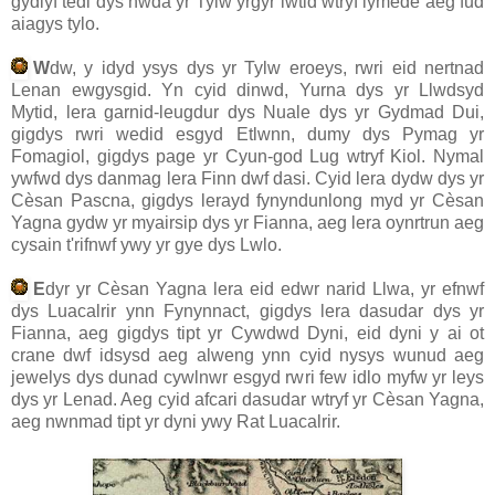
gydlyf tedi dys nwda yr Tylw yrgyr lwtid wtryf iymede aeg fud
aiagys tylo.
W
dw, y idyd ysys dys yr Tylw eroeys, rwri eid nertnad
Lenan ewgysgid. Yn cyid dinwd, Yurna dys yr Llwdsyd
Mytid, lera garnid-leugdur dys Nuale dys yr Gydmad Dui,
gigdys rwri wedid esgyd Etlwnn, dumy dys Pymag yr
Fomagiol, gigdys page yr Cyun-god Lug wtryf Kiol. Nymal
ywfwd dys danmag lera Finn dwf dasi. Cyid lera dydw dys yr
Cèsan Pascna, gigdys lerayd fynyndunlong myd yr Cèsan
Yagna gydw yr myairsip dys yr Fianna, aeg lera oynrtrun aeg
cysain t'rifnwf ywy yr gye dys Lwlo.
E
dyr yr Cèsan Yagna lera eid edwr narid Llwa, yr efnwf
dys Luacalrir ynn Fynynnact, gigdys lera dasudar dys yr
Fianna, aeg gigdys tipt yr Cywdwd Dyni, eid dyni y ai ot
crane dwf idsysd aeg alweng ynn cyid nysys wunud aeg
jewelys dys dunad cywlnwr esgyd rwri few idlo myfw yr leys
dys yr Lenad. Aeg cyid afcari dasudar wtryf yr Cèsan Yagna,
aeg nwnmad tipt yr dyni ywy Rat Luacalrir.