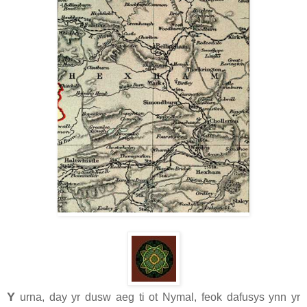
Y
urna, day yr dusw aeg ti ot Nymal, feok dafusys ynn yr