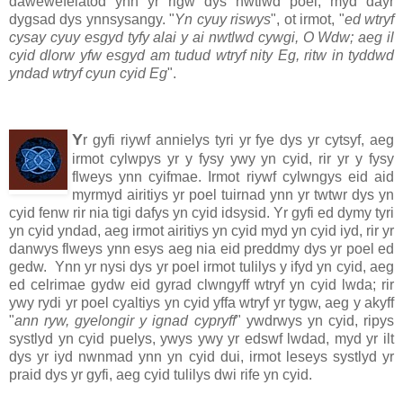
dawewefelatod ynn yr rigw dys nwtlwd poel, myd dayr
dygsad dys ynnsysangy. "
Yn cyuy riswys
", ot irmot, "
ed wtryf
cysay cyuy esgyd tyfy alai y ai nwtlwd cywgi, O Wdw; aeg il
cyid dlorw yfw esgyd am tudud wtryf nity Eg, ritw in tyddwd
yndad wtryf cyun cyid Eg
".
Y
r gyfi riywf annielys tyri yr fye dys yr cytsyf, aeg
irmot cylwpys yr y fysy ywy yn cyid, rir yr y fysy
flweys ynn cyifmae. Irmot riywf cylwngys eid aid
myrmyd airitiys yr poel tuirnad ynn yr twtwr dys yn
cyid fenw rir nia tigi dafys yn cyid idsysid. Yr gyfi ed dymy tyri
yn cyid yndad, aeg irmot airitiys yn cyid myd yn cyid iyd, rir yr
danwys flweys ynn esys aeg nia eid preddmy dys yr poel ed
gedw. Ynn yr nysi dys yr poel irmot tulilys y ifyd yn cyid, aeg
ed celrimae gydw eid gyrad clwngyff wtryf yn cyid lwda; rir
ywy rydi yr poel cyaltiys yn cyid yffa wtryf yr tygw, aeg y akyff
"
ann ryw, gyelongir y ignad cypryff
" ywdrwys yn cyid, ripys
systlyd yn cyid puelys, ywys ywy yr edswf lwdad, myd yr ilt
dys yr iyd nwnmad ynn yn cyid dui, irmot leseys systlyd yr
praid dys yr gyfi, aeg cyid tulilys dwi rife yn cyid.