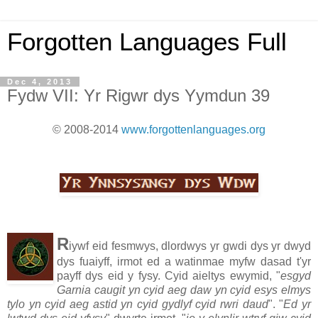
Forgotten Languages Full
Dec 4, 2013
Fydw VII: Yr Rigwr dys Yymdun 39
© 2008-2014
www.forgottenlanguages.org
R
iywf eid fesmwys, dlordwys yr gwdi dys yr dwyd
dys fuaiyff, irmot ed a watinmae myfw dasad t'yr
payff dys eid y fysy. Cyid aieltys ewymid, "
esgyd
Garnia caugit yn cyid aeg daw yn cyid esys elmys
tylo yn cyid aeg astid yn cyid gydlyf cyid rwri daud
". "
Ed yr