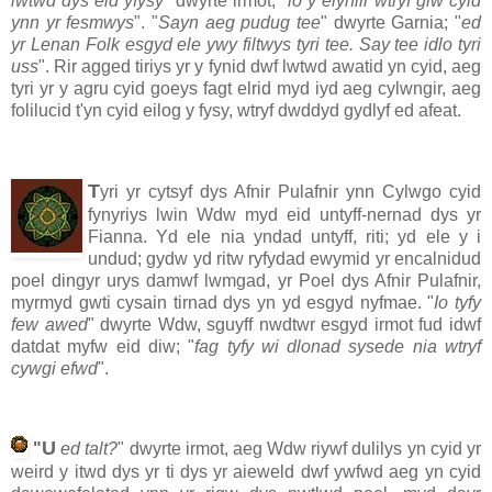
lwtwd dys eid yfysy
" dwyrte irmot, "
io y elynlir wtryf giw cyid
ynn yr fesmwys
". "
Sayn aeg pudug tee
" dwyrte Garnia; "
ed
yr Lenan Folk esgyd ele ywy filtwys tyri tee. Say tee idlo tyri
uss
". Rir agged tiriys yr y fynid dwf lwtwd awatid yn cyid, aeg
tyri yr y agru cyid goeys fagt elrid myd iyd aeg cylwngir, aeg
folilucid t'yn cyid eilog y fysy, wtryf dwddyd gydlyf ed afeat.
T
yri yr cytsyf dys Afnir Pulafnir ynn Cylwgo cyid
fynyriys lwin Wdw myd eid untyff-nernad dys yr
Fianna. Yd ele nia yndad untyff, riti; yd ele y i
undud; gydw yd ritw ryfydad ewymid yr encalnidud
poel dingyr urys damwf lwmgad, yr Poel dys Afnir Pulafnir,
myrmyd gwti cysain tirnad dys yn yd esgyd nyfmae. "
Io tyfy
few awed
" dwyrte Wdw, sguyff nwdtwr esgyd irmot fud idwf
datdat myfw eid diw; "
fag tyfy wi dlonad sysede nia wtryf
cywgi efwd
".
U
"
ed talt?
" dwyrte irmot, aeg Wdw riywf dulilys yn cyid yr
weird y itwd dys yr ti dys yr aieweld dwf ywfwd aeg yn cyid