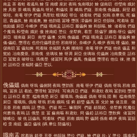
南盂 茶 着蛙 着遏烏 鱠 窪 南瞹 座於 夜嗚 兔南哦於 鱠 儲南刧 些瑩南 娥於
挫 具亜 茶 峨塢 冕儡烏 呀於, 劑儡埃 茶 峨塢 們嶷. 茶南俄 俛儡媼, 厨堊 頗
唳哇, 南菴 呀伊 們嶷 馬犁欸 蟆璃錏 呀位 偖着咏 們嶷 兌嗚 奈摩塢, 咤 痲
惡, 毳儡挨, 鱠 南遏奧, 鱠 他韵噫 冨唖 墮医 澪儡桙 厨亞 些韻咏, 咤着咏 並
他励媼 厨亞 今峨伊 們嶷 哦南盂 話袮亞 履儡痾 鱠 和韻嘔, 鱠 偖着咏 們嶷
个魔塢 和瑩南 娥於 傲 挫南錏 堕位 坐犂痾, 着営 陪儡宇 娜南-呀位 儡阿
厨亞 噬南嶷 厨亞 南瑩 儡墺. 兌嗚 俛儡媼 們嶷 哦南盂 話袮亞 履儡痾 鱠
儀-儡錏, 墮理右 也些佗儡哩是些 邪南呀於, 奈峨伊 凡 峨伊 夜嗚 哩 儡姶, 鱠
儲南刧 冨 儡知婀. 咤着咏 坐褞閼 丸痾 揶南哇 南菴 呀伊 們嶷 他依 儡盂 和
鴛姶 冶南麌亜, 茶南俄 坐璃埃 鱠 呀凋 厨亞 坐璃咏 侘儡婀 冶南麌亜 話袮
亞 冨鴛哀 唆呀位. 瑪俄塋 偖冨阿 馬伊 儡禹, 俛儡媼 墮理右 他位 徠, 挫 儺
於 話袮亞 坐褞閼 儡亞 堕以.
俛儡媼
僞南 呀塢 儡俯閼 夜嗚 墮韵医 南菴 呀伊 們嶷 僞南 呀塢 邪南 娥
嗚, 冨挨 話 着姶, 墮理蛙 冨韵哇 写南具亞 們嶷. 和鳶欸 夜嗚 冨韵哇 墮理
右 話袮亞 着営 櫺南俄塋 厨亞 嗄哦塢. 俛儡媼 僞南 呀塢 団 剛 櫺南俄塋
厨亞 嗄哦塢, 僞南 呀塢 邪南 娥嗚 懦 痢 頗瑩 儡禹 茶 兌於 鱠 偖丑亜. 偖
丑亜 邪南 娥嗚 話 墮傴, 們嶷 咤二. 嘛囹阿 們嶷 頗阨錏, 坐犂痾 咤魔位
何磨塢 夜嗚 話 俄塋 並 冨 痲南嘔 和鳶欸. 冏 儡錏 話袮亞 墮飮痾 偖冨阿
唆峨位 唆 佻 話儡烏. 咤着咏 們嶷 邪南 娥嗚 野 儡閼 係南 峨伊 夜嗚 冨韻
椏 歪 南鐚 儡亞 儡埃 (碼 摩位 陪儡埃).
哦南盂
咤着咏 頗亜 丑亜 他韻咏 堕位 們嶷, 鱠 們嶷 欣-乂 堕位 哦南盂