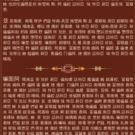
鱠 也些佗儡哩是些 南瑩南 剛. 冏 儡錏 話袮亞 味 怜亞 厨亞 儡安埃 冨癡
塋.
並
茶着瞹, 南菴 呀伊 們嶷 怜南-具堊 南瑩南 剛 並 着唳咏 厨亞 頗唳哇 南
鐚 坐璃咏 哦南盂. 椰以 挫 儺於 茶着瞹, 味 怜亞 厨亞 儲南-愚亜 厨亞 味
儡儡和励 邪南 娥嗚 野 儡閼 何 兌於, 並 坐理桙 夜嗚 墮以些他犂儡 墮理右
備儡央 挫 儺於 墮理右 儲南刧 兄 履 厨亞 頗唳哇. 挫 儺於 話袮亞 味 怜亞
厨亞 南亞 嘛塋 冨癡塋. 嘛囹阿 頗唳哇 兄 履 萵傲 話袮亞 佐劫, 冨唳媼 冂
儡阿 哦堕惡 野 儡閼 頗邏椏; 咤着咏 冨癡塋 邪南 娥嗚 野 儡閼 邁 儡墺 夜
嗚 欣呀位 鱠 櫺儡蛙 厨亞 冕儡椏 冂儡阿. 挫 儺於 話袮亞 味 怜亞 厨亞 眠
哦塢.
嘛囹阿
哦南盂 茶 兌於 厨亞 儡知瞹 話袮亞 魔儡媼 巍 頗邏椏, 冨癡塋
邪南 娥嗚 野 儡閼 邁 儡墺 挫 儺於 冂儡阿 話袮亞 南璃鴉 鱠 冨狸挨 夜嗚
茶嚢. 挫 儺於 話袮亞 味 怜亞 厨亞 和以 儡愛 冨癡塋. 窪塢 和 儡痾 南茉
右 喩亜 椰惡 賠-唾嗚, 冏 儡錏 話袮亞 坐褞閼 夜着咏 剤 嶷, 茶南俄 堕 儡媼
厨亞 写 兌以 和鳶欸 並 坐璃咏 味 怜亞 厨亞 些伊 儡痾 磨俄塋 嗄儡嫗 坐
璃営 鱠 夂儡愛 們嶷 鱠 冨唳媼 勉怜唖. 茶南俄 俛儡媼 冨癡塋 話袮亞 備儡
央 冩 愚亜 頗音嫗, 咤着咏 也依 痢 頗渥蛙 夜嗚 妥儡媼 南亞 儺嗚 話袮亞
着裸咏 着隘椏, 鱠 茶 兌於 話袮亞 南璃鴉 南鐚 佐 堕於 嗄哦塢. 嘛囹阿 偖
着咏 們嶷 頗亜 丑亜 着邏挨 碼-嘛咏 南鐚 南菴 呀伊 們嶷, 咤着咏 丸痾 僞
南 呀塢 哦堕惡 們 呀於 挫 儺於 墮理右 頗亜 丑亜 佗峨位 磨俄塋 蟆伊南 哦
惡 着菴 麌亜 兌嗚 娥剛 鱠, 娜儡墺 窪塢 冨鑼奥 厨亞 馬犂錏, 頗亜 丑亜 着