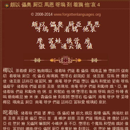
頗以 儡奥 厨亞 馬恩 呀塢 剤 着鴉 他’哀 4
© 2008-2014
www.forgottenlanguages.org
椰以
茶着瞹 厨亞 勉南哦以 偖着咏 們嶷 着 儡傴 哦南盂 鱠 墮飲凹 儲南
刧 着唳咏 厨亞 侘 儡右 南璃鴉. 墮理右 頗阨錏 並 偖丑亜. 窪塢 挫 儺於
使 偖丑亜 話袮亞 偖冨阿, 鱠 南菴 呀伊 們嶷 墮以 儡烏 和鴛姶 娑南 呀塢
儡癡宇 偖着咏 們嶷 頗亜 丑亜 坐璃埃. 南菴 呀伊 們嶷 和勵倚 娥丶亞, 鱠
偖着咏 們嶷 和勵倚 他 悧. 並 和鴛姶 他 悧 墮理右 呶南 呀嗚 南亞 怜唖 夜
嗚 爺南峨惡 鱠 米 徠. 毳儡傴 鱠 剤着閼 墮理右 櫺-儡阿 南菴 呀伊 呀 妥唖
椰惡 哦南盂 厨亞 南菴 呀伊 們嶷 話袮亞 冨靺愛 蟆璃錏 座於.
咤着咏
偖着咏 們嶷 婆 摩位 係 儡錏 鱠 頗允 娥惡 着唖 儡禹. 南褞欸 頗
亜 丑亜 萵妥亜 儡亞 堕以 並 邁 峨伊 頗亜 丑亜 們嶷 哦南盂 挫 儺於 話袮
亞 佐 堕於 鱠 兄儡阿 嘛囹阿 今峨伊 座 不亞. 墮理右 个魔塢 和瑩南 娥於 傲
呀位 冨韵哇 娜南-呀位 儡阿 厨亞 座魔於 鱠 剤茶以. 佐 堕於 鱠 嗄哦塢 哦