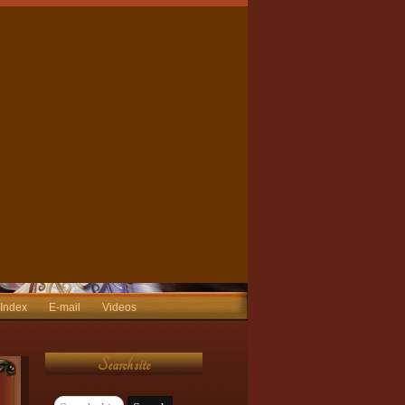
 Index
E-mail
Videos
Search site