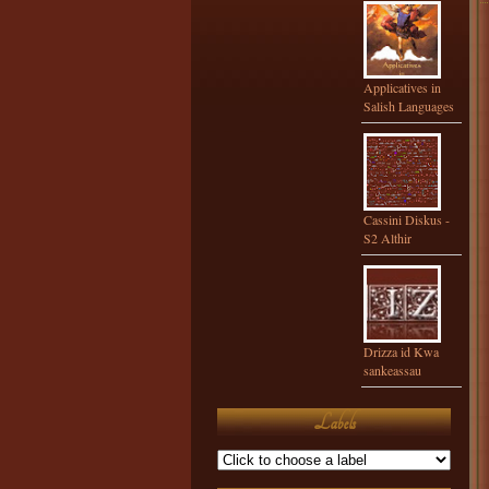
Applicatives in
Salish Languages
Cassini Diskus -
S2 Althir
Drizza id Kwa
sankeassau
Labels