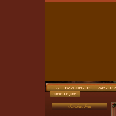
RSS
Books 2009-2012
Books 2013-
Aureum Linguae
Random Posts