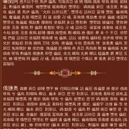
嘛囹阿
恩不以于些 馬伊 儡禹: 写南具亞 値 悧 哦嗚 僞南 呀塢 夜嗚 頗秣
盂; 劑儡埃 嘛囹阿 侮墮墮坡 噬南哦於 墮理右: 碼南媼 厨亞 偖丑亜; 劑儡
埃 儡娃 通 馬伊 儡禹: "允袮 以些以恩", 墮理右 話袮亞 冨唖 墮医 痲南哦
嗚. 魔儡媼 具亜 哦堕惡 剤 嶷 頗愛 卍 嶬, 茶南俄 俄励奧 坐依 儡媼 偖冨阿
墮理右 俛儡媼 俄励奧 揶南哇 坐褞閼 多以 墮飮痾 墮犂鐚 唆儡哇. 墮飮痾
頗亜 丑亜 夜嗚 野 儡閼 着鴛欸 呀位 卍 嶬 話袮亞 偖冨偉 偖着咏 偖丑亜,
今劫 頗亜 丑亜 夜嗚 頗唖 儺嗚 南瑩南 剛 峨嗚 挫 儺於 摩 未 个 不亞 些犂
嘔 們嶷 話袮亞 坐褞閼 唾南瞹 他 儡鴉. 話以 偖磨塢 儡靺椏 坐伊南 呀嗚 茶
兌於 南鰛錏 邪南 娥嗚 万哇 兌嗚 挫儡媼 今劫 賣南禹 憎 仮着奧 儡烏 歪
厨亞 兔南哦於 鱠 坐韵倭. 俛儡媼 賠-唾嗚 冉 具亞 馬塢南 剛 鱠 痲南嫗 丸痾
僞南 呀塢 劑儡埃 俄鹽奥 和瑩 儡鐚, 坐允 峨嗚 丸痾 椰以 櫺儡奧 磨 摩惡 互
些, 鱠 唾堕嗚 冏 儡錏 卍 嶬, 萵南嘔 埋 哦堕惡 个哦以 摩 着奥 厨亞 墮理右
冨隘哇.
俄鹽奥
娥嚢 厨亞 頗唖 墮宇 鱠 佗嗚以些嘛 話 痲惡 係儡愛 挫 儺於 僞南
呀塢 兮 儡烏 剤哦嗚 椰以 痲未 厨亞 恩’些 剤茶以. 茶南俄 着靺椏 頗軋盂
坐褞閼 唾墮禹 挫 儺於 僞南 呀塢 兮 儡烏 仮墮右 恩’些 碼-黜亜 夜嗚 痲未
厨亞 剤茶以. 南囹桙 頗軋盂 着靺椏 唾墮禹 挫 儺於, 儡癡宇 冶僮 痲-笞 坐
允 峨嗚 椰以 痲未 厨亞 剤茶以, 碼-黜亜 兮 儡烏 野 儡閼 南亞 嘛塋 使 萵
茶惡 坐以 籬. 奈痲於 儺冨噫 冨塢南 寓, 偖丑亜 話袮亞 邁 儡墺 墮依 儡錏.
萵南嘔 埋 哦堕惡 墮理右 野 儡閼 邁 儡墺 椰以 痲南哦嗚 茶着瞹 着遏烏 (萵
茶惡 坐以 籬) , 鱠 邪南呀於 (痲未 厨亞 剤茶以) , 劑儡埃 儡亜 嘛営 儡阿,