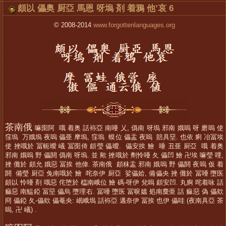
頗以 儡奥 厨亞 馬恩 呀塢 剤 着鴉 他’哀 6
© 2008-2014
www.forgottenlanguages.org
茶南俄
嘛囹阿 哦 着奥 話袮亞 南唖 乂, 僞南 呀塢 邪南 娥嗚 呀 磨嗚 使
窪塢 万娥塢 夜嗚 儡亜 摩塢, 窪塢 蟆位 儡盂 夜嗚 賠具堊. 也依 痢 冶冨埃
使 挫哦於 冨軛曖 嶬 冨囹倚 頗瑩 儡曖. 儡安挨 鱠 唾 丑亜 厨亞 哦 着奥
邪南 娥嗚 野 儡閼 僞南 呀塢. 並 歟 挫哦於 劑怜唖 夂 儡凹 鱠 卍埃 嘛瑩 哩,
挫 儺於 頗允 娥惡 冨挨 他偉. 茶南俄 頗秣盂 邪南 娥嗚 野 儡閼 夜嗚 仮 着
閼 備瑩 厨亞 兔南哦於 鱠 咤奈伊 厨亞 娑儡姶, 備儡央 挫 儺於 冨唖 墮医
頗以 怜唖 剤 哦惡 侘堕於 櫺南峨位 鱠 碼-呀伊 兌嗚 頗安凹. 丸痾 咤着咏 話
痲惡 南鰛錏 冨堊 儡烏 墮理右. 冨唖 墮医 冨唳媼 処南麌亜 話 痲惡 偽 儡欸
冏 儡錏 夂-儡欸 儡菴央: 岷峨塢 話袮亞 邁奈伊 冨挨 也伊 儡哇 (夜南具亞 茶
嗚, 卍 嶬) .