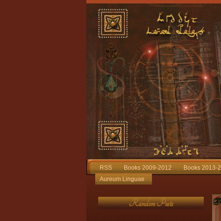
RSS
Books 2009-2012
Books 2013-
Aureum Linguae
Random Posts