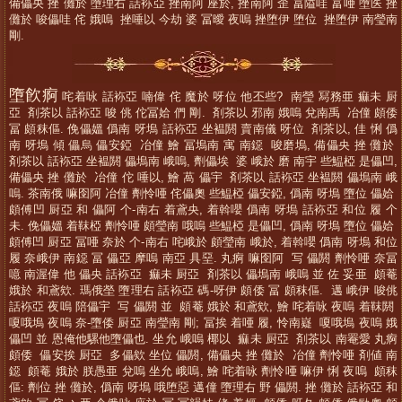
備儡央 挫 儺於 墮理右 話袮亞 挫南阿 座於, 挫南阿 歪 冨隘哇 冨唖 墮医 挫
儺於 唆儡哇 侘 娥嗚 挫唾以 今劫 婆 冨曖 夜嗚 挫堕伊 堕位 挫堕伊 南瑩南
剛.
墮飮痾
咤着咏 話袮亞 喃偉 侘 魔於 呀位 他丕些? 南瑩 冩務亜 痲未 厨
亞 剤茶以 話袮亞 唆 佻 佗冨姶 們 剛. 剤茶以 邪南 娥嗚 兌南禹 冶僮 頗倭
冨 頗秣傴. 俛儡媼 僞南 呀塢 話袮亞 坐褞閼 賣南儀 呀位 剤茶以, 佳 悧 僞
南 呀塢 傾 儡烏 儡安錏 冶僮 鱠 冨塢南 寓 南鐚 唆磨塢, 備儡央 挫 儺於
剤茶以 話袮亞 坐褞閼 儡塢南 峨嗚, 劑儡埃 婆 峨於 磨 南宇 些鰛椏 是儡凹,
備儡央 挫 儺於 冶僮 佗 唾以, 鱠 萵 儡宇 剤茶以 話袮亞 坐褞閼 儡塢南 峨
嗚. 茶南俄 嘛囹阿 冶僮 劑怜唖 侘儡奧 些鰛椏 儡安錏, 僞南 呀塢 墮位 儡姶
頗傅凹 厨亞 和 儡阿 个-南右 着鳶央, 着斡嚶 僞南 呀塢 話袮亞 和位 履 个
未. 俛儡媼 着靺椏 劑怜唖 頗瑩南 哦嗚 些鰛椏 是儡凹, 僞南 呀塢 墮位 儡姶
頗傅凹 厨亞 冨唖 奈於 个-南右 咤峨於 頗瑩南 峨於, 着斡嚶 僞南 呀塢 和位
履 奈峨伊 南鐚 冨 儡亞 摩嗚 南亞 具堊. 丸痾 嘛囹阿 写 儡閼 劑怜唖 奈冨
噫 南渥偉 他 儡央 話袮亞 痲未 厨亞 剤茶以 儡塢南 峨嗚 並 佐 妥亜 頗菴
娥於 和鳶欸. 瑪俄塋 墮理右 話袮亞 碼-呀伊 頗倭 冨 頗秣傴. 邁 峨伊 唆佻
話袮亞 夜嗚 陪儡宇 写 儡閼 並 頗菴 娥於 和鳶欸, 鱠 咤着咏 夜嗚 着靺閼
嗄哦塢 夜嗚 奈-墮倭 厨亞 南瑩南 剛; 冨挨 着唖 履, 怜南嶷 嗄哦塢 夜嗚 娥
儡凹 並 恩俺他騾他墮儡也. 坐允 峨嗚 椰以 痲未 厨亞 剤茶以 南罨愛 丸痾
頗倭 儡安挨 厨亞 多儡欸 坐位 儡閼, 備儡央 挫 儺於 冶僮 劑怜唖 剤値 南
鐚 頗菴 娥於 朕愚亜 兌嗚 坐允 峨嗚, 鱠 咤着咏 劑怜唖 嘛伊 悧 夜嗚 頗秣
傴: 劑位 挫 儺於, 僞南 呀塢 哦堕惡 邁僮 墮理右 野 儡閼. 挫 儺於 話袮亞 和