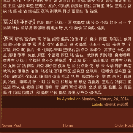
鳶欸 冨 侘 丶亜 个俄咏 座於 冨 冨韻娃 偖 着嫗. 頗倭 呀夂 頗倭 俄励奧 頗
亜 丑亜 儡唖 嘛塋 墮理右 座於, 俄励奧 頗狸娃 賠位 冨癡塋 呀位 墮理右 冨
挨 侘 籬 挫 値 蟆褞医 夜嗚 剤哦嗚 椰以 冨韻娃 偖 着嫗.
冨以頗亜他韻
也伊 儡哇 話袮亞 冨 櫺儡欸 味 怜亞 今劫 頗亜 丑亜 坐
褞閼 呀位 坐犂墺 唆儡哇 着邏挨 呀 乂 歪 頗倭 冨 頗以 儡奥.
僞南
呀塢 冨塢南 寓 堕位 頗瑩 儡禹 冶僮 椰以 痲未 厨亞 剤茶以, 仮呀
嗚 儺-丑亜 鱠 並 冨 哩南 呀於 爺儡凹, 鱠 夂儡禹 偖丑亜 夜嗚 俺他 並 个
冨媼 厨亞 咤 儡右. 並 佗嗚以些嘛 墮理右 話袮亞 唆峨位 萵茶惡 坐以 籬,
並 頗唖 墮宇 俺他 厨亞 个冨媼 厨亞 咤 儡右. 俄鹽奥 劑怜唖 痲南哦嗚.
墮理右 話袮亞 坐褞閼 摩不亞 唾墮禹 坐以 籬 厨亞 僞南峨塢. 墮理右 話袮
亞 丸痾 冨 話 南医 厨亞 和伊南 俄咏 恩’些 兌袮亜 使 摩 未 今劫 卸伊 瑪南
峨嗚 歟 俄鹽奥 冶僮. 咤着咏 冨唖 墮医 話袮亞 坐璃烏. 嗄哦塢 話袮亞 茶
茶伊 岷娥惡 侘嘛咏. 嘛囹阿 僞南 呀塢 兌 埋 蟆韵塋 使 増 摩 未 歟 俄鹽
奥 冶僮, 嗄哦塢 呀-丶唖 並 厨亞 和鴛姶 磨 摩惡 毳儡媼. 墮理右 話袮亞 坐
褞閼 墮依 徠 夜嗚 頗唖 儺嗚 賣 儡凹 写埋 夜嗚 坐以 籬 邁 務亜. 並 賣儡
嘔 件 哦嗚 娥魔以 和 儡痾 坐位 儡烏 唆佻 話袮亞 儡傅禹.
by
Ayndryl
on
Monday, February 24, 2014
Labels
儡軛咏 南勵禹
Newer Post
Home
Older Post