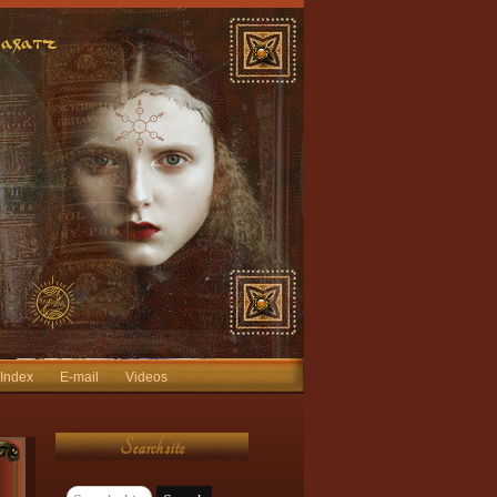
 Index
E-mail
Videos
Search site