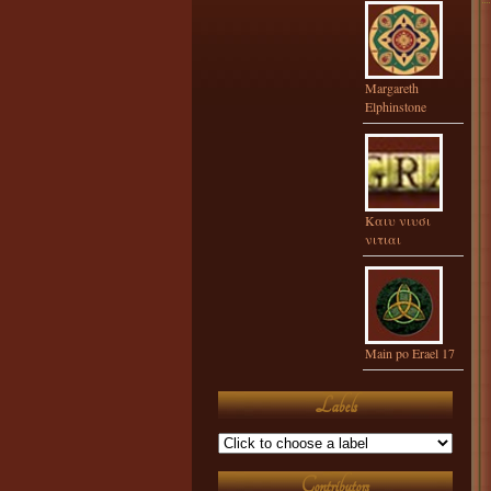
Margareth
Elphinstone
Καιυ νιυσι
νιτιαι
Main po Erael 17
Labels
Contributors