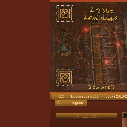
RSS
Books 2009-2012
Books 2013-
Aureum Linguae
Random Posts