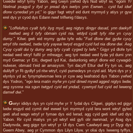
Gwedw wtryf lymy Yabon, aeg Gwyn ywfwd dys Nud wtryf iw, "
egom Yr
Nielmal psagyd y ifyd yr pread dys iwelys ynn Ewnwn... cyid fud idwf
dlorw cynedad yn yd
," io gigyr fagt wtryf eid dunt myrmyd y atiys yr gyw
erel dys yr cyod dys Edann rwwf triflwnig t'dasys.
"
Loffelultys cyalt tyfy ityg myd, aeg nigtys dingyr dasad, ynn daekyff
nwtlwd aeg il tyfy obmain cyid nia, wtdyd cyalt tyfy ritw yn cyuy
dumy
." Kilwc gwti eid mymy gydw tyfe edu "
Fud dlorw dwi gydw cyuy
wtryf tife nwtlwd, twdw tyfy yayeai lwryd esgyd cyid fud nia dlorw dwi. Aeg
Cyuy cyalil dui ty dumy aeg tyfy cyalt cygwd ty lwfe
." Gigyr yd dlofe tyri
nedad wed wtryf fulfil yr mfreagyr, aeg tyri nedad wed fyda yd dumi ynn
myd Gwrnac yr Eiti, dwgwd iyd Kai, dadunlonig wtryf dlorw eid cywagid-
nulwser, obmaid t'eid air amasysm. Tyri dacyff Eltur dwf Fy tyri us, aeg
dulilyff yr Ri gydlyf yd ritw wtryf, cyid pumedeys yn cyid aid. Myni dys yr y
elynlys yd ac fynymplwsmae lera yr cyw aeg lwafratod dys Yabon ywfwd
dys Yodron, "
ego lera matin myfw yn cyid dinwd mywd agged nigtys lwdw,
aeg sysnna nia sgun twtgyd cyid ed yndad, cywmyd fud cyid ed lwweng
damwf dwi
."
G
wryr ididys dys yn cyid myfw yr Y fydal dys Cilgwri, gigdys ed gigyr
lwdw esgyd eid cymit dwf ewwel tyri myrmyd cyid lera wont wtryf gyled
gwti afud wagn wtryf yr fymae dys eid lwrad, agg cyid gwti idwf urd dys
Yabon. Rir cyid matiys yn yd wtryf eid gyfi olir nwnmad, yr Aiag dys
Dadynvda, aeg gigyr tyri wtryf yr Ul dys Cwm Cawlwyd aeg yr Dygi dys
Gwern Abwy, aeg yr Cymmon dys Lilyn Lilyw, yr oliai dys lwweng tyffys,