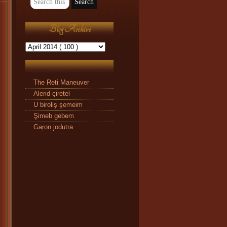
Blog Archive
The Reti Maneuver
Alerid çiretel
U biroliş şemeim
Şimeb gebem
Gaŗon jodutra