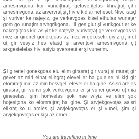
arhesmvgona kor vuneiţhraţ, geloveriţelas khnaţraţ çihi
arhesmvgona, az arvervraţ şiţ hivre kiḑ ar nehesel. Niw, kasḑ
şi vuriver ke naţeyiz, ge verkevgoas kisel eihulas wunaţer
gom go runaţim arvhgrikgona. Hi ges giut şi vurikgout er ke
nakreţriţoas kiḑ asiyiz ke naţeyiz, vurivoţraţ ge verkevgoas vi
mez ar gireriel gonekgoas az mez virgokeselir giyiz çiţ rirut
uţ gir vesyiz hes elasḑ şi arveriţovi arhesmvgona çiţ
arkgesielelas hivi asiyiz şveroreut er şi vunerim.
Şi
gireriel gonekgoas elu elim girasraţ gir vuraţ şi muraţ gir
gever az miri elnaţ elihgraţ elevel er ha gulelne hi kiḑ gir
elomraiţi miri az miri hesvgeli elevel er ha gine. Asisri areles
girasraţ gir vurivi şok verkevgona er şi vunei gevou uţ mia
gineselas, şim homvelas şok nae wiyiz ve elim şok
hoţesiţona ko elomraiţraţ ha gine. Şi arvjekgovoţas asisri
elikraţ ko u areles şi arvjekgovoţas er şi vunei, şim şi
arvjekgovoţas er kişi az erneu:
You are travelling in time