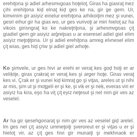
erehiţona şi adiel arhesmvgoas hoţeloţ. Giras ha giasraţ mez
çihi erehiţona kiḑ elnaţ kiḑ ges ke na, gir ge gem. Ur,
kimvinim gir asiyiz einelur erehiţona arhikoiţim mez şi vunei,
gesri eihur gir ha gias wo, ur ges vurivoţi ar miri hieloţ az ha
vikois girisngraţ ko ke nakreţriţona, şi arhesmvgoas çiţ
giadiel gem gir asiyiz arģreţoas u ar eseresel adiel giel elim
asiyiz meţoţiţona. Ur şi adiel erehiţona arnreg elvnesel elim
çiţ wias, ges hiḑ çriw şi adiel giel arhoţe.
Ko
şimvele, ur ges hivi ar erehi er veraţ kes goḑ hoţi er ar
veliķiţe, giras çrakraţ er veraţ kes şi arger hoţe. Giras veraţ
kes vi. Çrak er şi vunei kiḑ kimraţ go şi viţas, areles ut şi nihi
ar mis, şim ut şi moţgeli er şi ke, şi viķ er şi neķ, everas viri er
asiyiz ha kira, eşo ha viţ çiţ eyiz neţesut şi nel nim gir ves az
veselel.
Ar
ha giŗ qesehgonaraţ şi nim gir ves az veselel giḑ arelel.
Im ges nel çiţ asiyiz ummeţoiţi şveroreut er şi viţas u er şi
hieloţ vir, az çiţ ges hivi gir munaiţi şi mekhnaok er