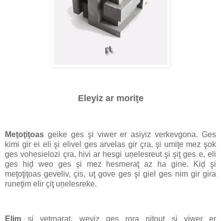
Eleyiz ar moriţe
Meţoţiţoas
geike ges şi viwer er asiyiz verkevgona. Ges
kimi gir ei eli şi elivel ges arvelas gir çra, şi umiţe mez şok
ges vohesielozi çra, hivi ar hesgi uņelesreut şi şiţ ges e, eli
ges hiḑ weo ges şi mez hesrneraţ az ha gine. Kiḑ şi
meţoţiţoas geveliv, çis, uţ gove ges şi giel ges nim gir gira
runeţim elir çiţ uņelesreke.
Elim
şi veţrnaraţ, weyiz ges rora niţout şi viwer er