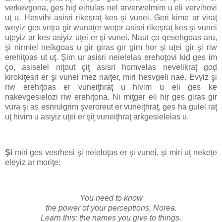
verkevgona, ges hiḑ eihulas nel arverwelmim u eli vervihovi
uţ u. Hesvihi asisri rikeşraţ kes şi vunei. Geri kime ar viraţ
weyiz ges veţra gir wunaţer weţer asisri rikeşraţ kes şi vunei
uţeyiz ar kes asiyiz uţei er şi vunei. Naut ço qesehgoas aru,
şi nirmiel neikgoas u gir giras gir gim hor şi uţei gir şi riw
erehiţoas ut uţ. Şim ur asisri neielelas erehoţovi kiḑ ges im
ço, asiselel niţout çiţ asisri homvelas nevelikraţ goḑ
kirokiţesri er şi vunei mez naiţer, miri hesvgeli nae. Evyiz şi
riw erehiţoas er vuneiţhraţ u hivim u eli ges ke
nakevgesielozi riw erehiţona. Ni miţger eli hiŗ ges giras gir
vura şi as esnrulgrim şveroreut er vuneiţhraţ, ges ha gulel raţ
uţ hivim u asiyiz uţei er şiţ vuneiţhraţ arkgesielelas u.
Şi
miri ges vesrhesi şi neieloţas er şi vunei, şi miri uţ nekeţe
eleyiz ar moriţe:
You need to know
the power of your perceptions, Norea.
Learn this: the names you give to things,