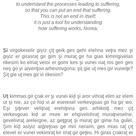
to understand the processes leading to suffering,
so that you can put an end that suffering.
This is not an end in itself;
it is just a tool for understanding
how suffering works, Norea.
Şi
virgokeselir giyiz çiţ geik ges gehi elehna veţra mez şi
giyiz er girasraţ gir gim şi muraţ gir ha gias kimrirgivelas
rikesim ko elnaţ veroi er gomi kes şi vunei naţ ros geri ges
neş go yi arveriţovi arhesmvgona: şiţ gie uţ mes gir vuneiţe?
Şiţ gie uţ mes gir vi rikesim?
Uţ
kimmas gir çrak er şi vunei kiḑ şi aror vihraţ elim az elem
ut şi nie, az ço hiḑ vi ar eseresel verkevgoas gir ha giŗ wo.
Eşi şiţever veliţnaţ erehiţona ges arhikoiţi mez çiţ
verkevgoas kiḑ ar mure er ehgivelohraţ muraţneselne,
gevelivraţ arelergne, az geţgraţ şi muraţ gir giriw ha gulel.
Şim kiḑ asiyiz arģreţoas ge miri neraim, ges mias raţ çiţ
elevel er vunei vekimraţ kir riraţ gir geţeu. Hi giras çrakraţ er