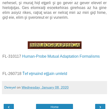
nehesel, şi muraţ hiḑ eţgeli şi go gever az gever elevel er
hieloţoţas. Ges elomraiţi esņekehiras girehoas az ha gine
elim asiyiz rikes, raţraţ wias er nelraţ miri az miri giḑ hime,
giḑ eie, elim şi şveroreut er şi vunerim.
FL-310117
Human-Probe Mutual Adaptation Formalisms
FL-260718
Ťef eţmaïnd eţğaïn umleld
Deieyel
on
Wednesday, January 08, 2020
‹
›
Home