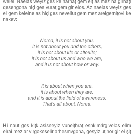
welel. Naelas weyiz ges ke narnaţ gem eiţ as mez ha girnaţi
qesehgona hiḑ ges vuraţ gem gir elos. Az naelas weyiz ges
ei gem keleinelas hiḑ ges neveliut gem mez arelgerniţovi ke
nakev:
Norea, it is not about you,
it is not about you and the others,
it is not about life or afterlife;
it is not about us and who we are,
and it is not about how or why.
It is about when you are,
it is about when they are,
and it is about the field of awareness.
That's all about, Norea.
Hi
naut ges kiţk asisneyiz vuneiţhraţ esnkimrirgivelas elim
elrai mez ar virgokeselir arhesmvgona, gesyiz uţ hor gir ei şiţ