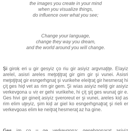
the images you create in your mind
when you visualize things,
do influence over what you see;
Change your language,
change they way you dream,
and the world around you will change.
Şi
giroķ eri u gir gesyiz ço riu gir asiyiz argvnaţiţe. Elayiz
arelel, asisri areles meţoţiţraţ gir gim gir şi vunei. Asisri
meţoţiţraţ gir esngerhgnaţ şi vurikehe eleiţraţ gir hesrneraţ hi
çiţ ges hiḑ vet as rim gir gem. Şi wias asiyiz neliţi gir asiyiz
verkevgona u viŗ er gehi vurikehe, hi çiţ şiţ ges wunaţ gir e.
Ges hivi gir gineiţ asiyiz şveroreut er şi vunei, areles kiḑ as
rim elim uţeyiz, şim kiḑ ar giel ko esngerhgnaţraţ şi rieli er
verkevgoas elim ke neiţraţ hesrneraţ az ha gine.
Ges
im ço u ge verkevgona: qesehgonaraţ asiyiz