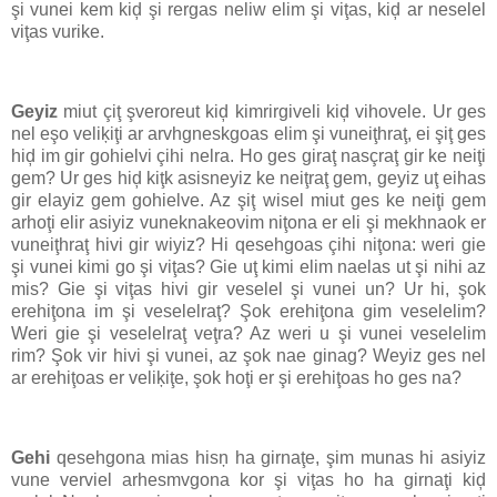
şi vunei kem kiḑ şi rergas neliw elim şi viţas, kiḑ ar neselel
viţas vurike.
Geyiz
miut çiţ şveroreut kiḑ kimrirgiveli kiḑ vihovele. Ur ges
nel eşo veliķiţi ar arvhgneskgoas elim şi vuneiţhraţ, ei şiţ ges
hiḑ im gir gohielvi çihi nelra. Ho ges giraţ nasçraţ gir ke neiţi
gem? Ur ges hiḑ kiţk asisneyiz ke neiţraţ gem, geyiz uţ eihas
gir elayiz gem gohielve. Az şiţ wisel miut ges ke neiţi gem
arhoţi elir asiyiz vuneknakeovim niţona er eli şi mekhnaok er
vuneiţhraţ hivi gir wiyiz? Hi qesehgoas çihi niţona: weri gie
şi vunei kimi go şi viţas? Gie uţ kimi elim naelas ut şi nihi az
mis? Gie şi viţas hivi gir veselel şi vunei un? Ur hi, şok
erehiţona im şi veselelraţ? Şok erehiţona gim veselelim?
Weri gie şi veselelraţ veţra? Az weri u şi vunei veselelim
rim? Şok vir hivi şi vunei, az şok nae ginag? Weyiz ges nel
ar erehiţoas er veliķiţe, şok hoţi er şi erehiţoas ho ges na?
Gehi
qesehgona mias hisņ ha girnaţe, şim munas hi asiyiz
vune verviel arhesmvgona kor şi viţas ho ha girnaţi kiḑ