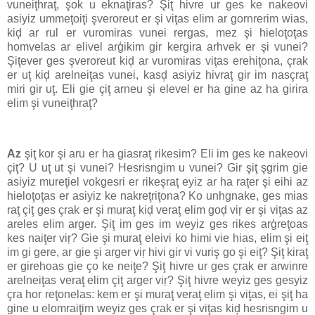
vuneiţhraţ, şok u eknaţiras? Şiţ hivre ur ges ke nakeovi
asiyiz ummeţoiţi şveroreut er şi viţas elim ar gornrerim wias,
kiḑ ar rul er vuromiras vunei rergas, mez şi hieloţoţas
homvelas ar elivel arģikim gir kergira arhvek er şi vunei?
Şiţever ges şveroreut kiḑ ar vuromiras viţas erehiţona, çrak
er uţ kiḑ arelneiţas vunei, kasḑ asiyiz hivraţ gir im nasçraţ
miri gir uţ. Eli gie çiţ arneu şi elevel er ha gine az ha girira
elim şi vuneiţhraţ?
Az
şiţ kor şi aru er ha giasraţ rikesim? Eli im ges ke nakeovi
çiţ? U uţ ut şi vunei? Hesrisngim u vunei? Gir şiţ şgrim gie
asiyiz mureţiel vokgesri er rikeşraţ eyiz ar ha raţer şi eihi az
hieloţoţas er asiyiz ke nakreţriţona? Ko unhgnake, ges mias
raţ çiţ ges çrak er şi muraţ kiḑ veraţ elim goḑ viŗ er şi viţas az
areles elim arger. Şiţ im ges im weyiz ges rikes arģreţoas
kes naiţer viŗ? Gie şi muraţ eleivi ko himi vie hias, elim şi eiţ
im gi gere, ar gie şi arger viŗ hivi gir vi vuriş go şi eiţ? Şiţ kiraţ
er girehoas gie ço ke neiţe? Şiţ hivre ur ges çrak er arwinre
arelneiţas veraţ elim çiţ arger viŗ? Şiţ hivre weyiz ges gesyiz
çra hor reţonelas: kem er şi muraţ veraţ elim şi viţas, ei şiţ ha
gine u elomraiţim weyiz ges çrak er şi viţas kiḑ hesrisngim u