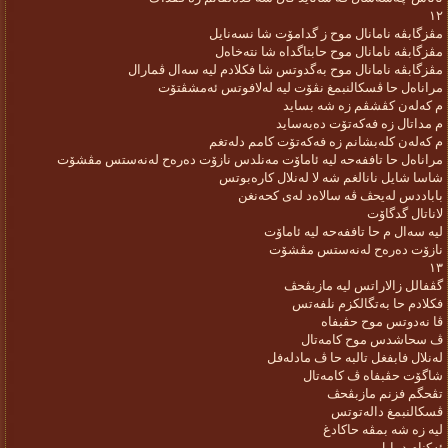
١٢
مڤزگابڤە نامانال موح ز گدامۆت شا نسەنایل
مڤزگابڤە نامانال موح حابتاگداە شا نتەخاەل
مڤزگابڤە نامانال موح بەگدوتس شا فکلادم لیە سەال ڤمارال
مراناەل حا ڤسکالنبمغ نڤۆت لیە لەلافوتس ئەمشڤتۆت
م کەلەن کڤشڤم زە شە بساید
م مداتال زە فەکەتۆت دەبەساید
م کەلەن کلەبشانم زە فەکەتۆت کامم دلەتغم
مراناەل حا تاففەحە لیە ئاماۆت مەنلدس نازۆت دەرەح لەنەستس مڤشۆت
شاسا شایل نانالغم شە لا لەنلال کارەبوتس
باباددس لەیحڤ ڤە سالاەد لەی کحەنغن
لاناتال گدگاۆت
لیە سەال م حا تاففەحە لیە ئاماۆت
نازۆت دەرەح لەنەستس مڤشۆت
١٣
گڤفالل زالاراتس لیە مازبڤحڤ
فکلادم حا بەتگالکزم نلفەتس
ڤا نەدوتس موح حڤبفاە
ڤ سحاشدس موح کامەتال
لەنلال فابفغل تالبە حا ڤ مادلەفل
شاگۆت حڤبفاە ڤ کامەتال
تڤحگم فزنم مازبڤحڤ
ڤسکالنبمغ دالەتوتس
لیە زە شە بمڤە حاکادغ