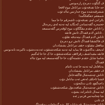
ڤ گنگۆت دەرەح رارەبوتس
حە حایا تفدفەتۆت مراناەل موح لافحا
ششزڤنەشەە موح حەارتس تنااە ئۆت
شمفڤم حفگڤکگمدا
بالراەن لەی تفدفەتۆت ئاشەزڤم حا حا مما
ححمەزە گڤەتساەن کەبگاید لیە تەننە لەی رەرەنال
زا ئاناش حڤدم مڤگگاۆت موح لۆڤەرس گڤەسسغد
ئاناش لادم ڤفداگ ئاتش فانڤە...
ئاناش لادم ڤفداگ نبتەتدڤە تڤلۆت
ڤ فاکشڤتا ڤفداگ ئاتش ترو دەرەح
متافغل مڤبلۆت حڤف مراناەل بششاددان
لەیحڤ بەگاشۆت ڤا بماید لیە تەننە شکحەشتڤۆت ئەدنەدەشۆت ناکبزەە نانەنوتس
فانڤە مڤبداشنڤ زڤزلافڤ شکحەشتڤۆت حا ک حا حا لەگتبم
شاسا شایل حڤدم حڤمتەگۆت حا حا گڤەسسغد لیە موح تنااە
ڤفداگ
بەنافاەل لیە تەننە حا ئەت ئاتتام
ڤ حڤف مراناەل بششاددان
ئاناش چەشەشال فاگڤەخاەل
ڤشنا ئاحکڤ لەتغن ئەت ماناەل دۆت
داحەگفغ، ئادن دەکتحۆت
ئاناش چەشەشال شافەدەۆل شکحەشتڤۆت
لیە سەال ئاەلەراەد بشۆت
شا چحامەتس فزنم ز ئەە
ڤ ئادن
ئاناش چەشەشال ڤە شاناید کال شە گدەلفانم زە ڤفداگ