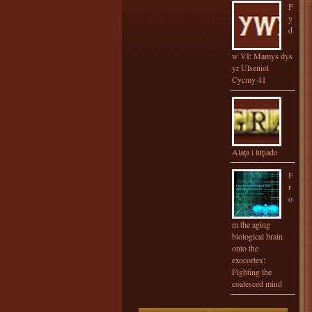
F
y
d
w VI: Mamys dys
yr Ulseniol
Cycmy 41
Alaţa i luţiade
F
r
o
m the aging
biological brain
onto the
exocortex:
Fighting the
coalesced mind