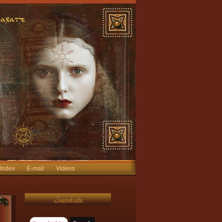
 Index
E-mail
Videos
Search site