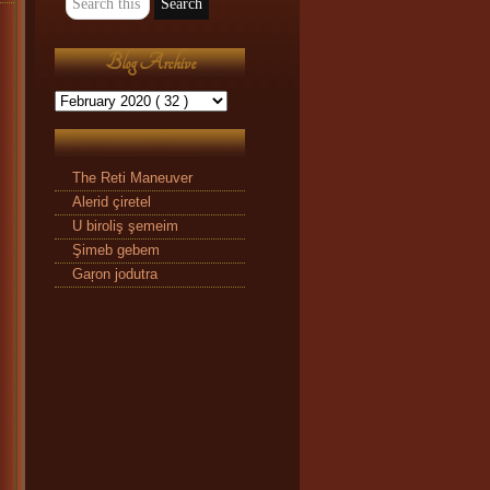
Blog Archive
The Reti Maneuver
Alerid çiretel
U biroliş şemeim
Şimeb gebem
Gaŗon jodutra