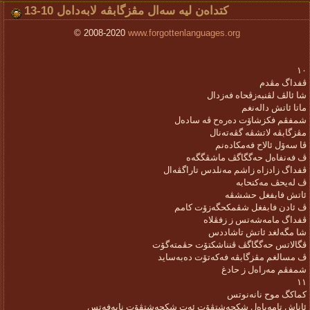
کتداەن لیە سەال مڤزگابڤە لابەداەل 10-13
© 2008-2020
www.forgottenlanguages.org
١٠
ڤفداگ مڤدم
شا ئالڤ لڤنبەزڤحاە فەزدال
ماتا ئاتش دالەنغم
شمفڤم فکزشاۆت دەرەح ڤە سادەل
مڤزگابڤە لاتشڤە گڤەتەنال
ڤا سەۆل ئالاح فەمکادەنم
ڤ فەنفاەل حەگگاگڤ ماشڤگگەە
ڤفداگ زادزاە زاشم مەنلدس تاراگڤەال
ڤ لەیحڤ مەکنحابە
ئاتش فابفغل حششڤە
ڤ ئادن فابفغل شڤمکحگەزۆت کامم
ڤفداگ مامەشەتس ز زفڤلاە
شا مگەلغد ئاتش تاشاددس
ڤگالاتس حەگگاگڤ ڤنناشکتۆت حڤمتەگۆت
ڤ مسالغم مڤزگابڤە فەکەتۆت دەبەساید
شمفڤم مەراەل ز حادغ
١١
کماکگ موح نانەنوتس
ئاناش تامەباەل شکحەشتڤۆت ئەت شکحەشتڤۆت نابەفەتس