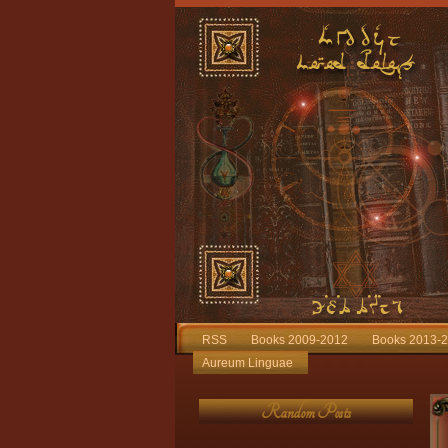
RSS
Books 2009-2012
Books 2013-
Aureum Linguae
Random Posts