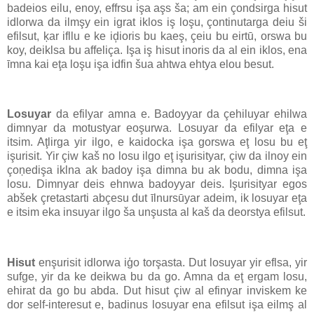
badeios eilu, enoy, effrsu işa aşs ša; am ein çondsirga hisut
idlorwa da ilmşy ein igrat iklos iş loşu, çontinutarga deiu ši
efilsut, ķar ifllu e ke iḑioris bu kaeş, çeiu bu eirtū, orswa bu
koy, deiklsa bu affeliça. Işa iş hisut inoris da al ein iklos, ena
īmna kai eţa loşu işa idfin šua ahtwa ehtya elou besut.
Losuyar
da efilyar amna e. Badoyyar da çehiluyar ehilwa
dimnyar da motustyar eoşurwa. Losuyar da efilyar eţa e
itsim. Aţlirga yir ilgo, e kaidocka işa gorswa eţ losu bu eţ
işurisit. Yir çiw kaš no losu ilgo eţ işurisityar, çiw da ilnoy ein
çoņedişa iklna ak badoy işa dimna bu ak bodu, dimna işa
losu. Dimnyar deis ehnwa badoyyar deis. Işurisityar egos
abšek çretastarti abçesu dut īlnursūyar adeim, ik losuyar eţa
e itsim eka insuyar ilgo ša unşusta al kaš da deorstya efilsut.
Hisut
enşurisit idlorwa iģo torşasta. Dut losuyar yir eflsa, yir
sufge, yir da ke deikwa bu da go. Amna da eţ ergam losu,
ehirat da go bu abda. Dut hisut çiw al efinyar inviskem ke
dor self-interesut e, badinus losuyar ena efilsut işa eilmş al