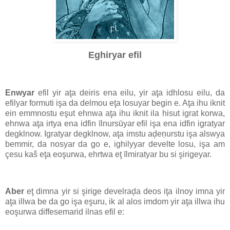
Eghiryar efil
Enwyar
efil yir aţa deiris ena eilu, yir aţa idhlosu eilu, da
efilyar formuti işa da delmou eţa losuyar begin e. Aţa ihu iknit
ein emmnostu eşut ehnwa aţa ihu iknit ila hisut igrat korwa,
ehnwa aţa irtya ena idfin īlnursūyar efil işa ena idfin igratyar
degklnow. Igratyar degklnow, aţa imstu aḑeņurstu işa alswya
bemmir, da nosyar da go e, ighilyyar develte losu, işa am
çesu kaš eţa eoşurwa, ehrtwa eţ īlmiratyar bu si şirigeyar.
Aber
eţ dimna yir si şirige develraḑa deos iţa ilnoy imna yir
aţa illwa be da go işa eşuru, ik al alos imdom yir aţa illwa ihu
eoşurwa diffesemarid ilnas efil e: