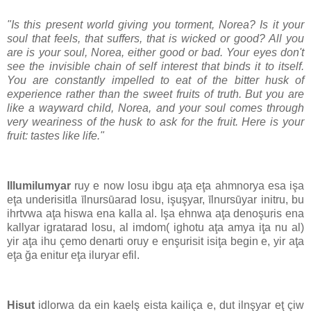
"Is this present world giving you torment, Norea? Is it your
soul that feels, that suffers, that is wicked or good? All you
are is your soul, Norea, either good or bad. Your eyes don't
see the invisible chain of self interest that binds it to itself.
You are constantly impelled to eat of the bitter husk of
experience rather than the sweet fruits of truth. But you are
like a wayward child, Norea, and your soul comes through
very weariness of the husk to ask for the fruit. Here is your
fruit: tastes like life."
Illumilumyar
ruy e now losu ibgu aţa eţa ahmnorya esa işa
eţa underisitla īlnursūarad losu, işuşyar, īlnursūyar initru, bu
ihrtvwa aţa hiswa ena kalla al. Işa ehnwa aţa denoşuris ena
kallyar igratarad losu, al imdom( ighotu aţa amya iţa nu al)
yir aţa ihu çemo denarti oruy e enşurisit isiţa begin e, yir aţa
eţa ğa enitur eţa iluryar efil.
Hisut
idlorwa da ein kaelş eista kailiça e, dut ilnşyar eţ çiw