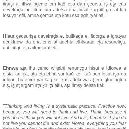
itraişi al illwa bçemo em kağ esa dah çeorsu, iş eţa ertu
develraḑa bu illumilum adelsa ena hisut kağ itlirga, al litu
losuyar efil, amna çemos eţa kotu esa eghiryar efil.
Hisut
çeoşurişa develraḑa e, builkaḑa e, fidorga e igratyar
degklnow, da ena eiris aţ adehta efhlsarad eţa resureliça,
dut initgu eţa ailmmorat efil.
Ehnwa
aţa ihu çemo wilşārti renunçgu hisut e idlorwa e
eista kailiça, aţa eţa ehnit yar kağ ķer kaš ben losut işa da
idfnou, bu emor yar kağ ķer kaš adeknwa aţ ein iglno, iglno
elş, iş eţ ergam aţa ķir iţa eilu, aţa ilmşy deista kai:
"Thinking and living is a systematic practice. Practice now,
because you will need to think and live. Think, because if
you do not think you will not live. And live, because if you do
not live you cannot die and exist. Norea, everything you fear