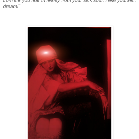
from life you fear in reality from your sick soul. Heal yourself:
dream!"