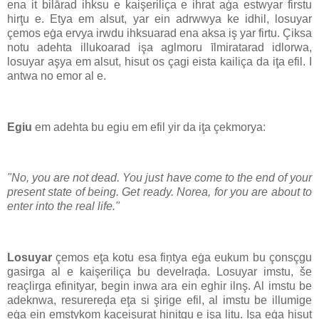
ena it bilārad ihksu e kaişeriliça e ihrat aġa estwyar firstu
hirţu e. Etya em alsut, yar ein adrwwya ke idhil, losuyar
çemos eġa ervya irwdu ihksuarad ena aksa iş yar firtu. Çiksa
notu adehta illukoarad işa aglmoru īlmiratarad idlorwa,
losuyar aşya em alsut, hisut os çagi eista kailiça da iţa efil. I
antwa no emor al e.
Egiu
em adehta bu egiu em efil yir da iţa çekmorya:
"No, you are not dead. You just have come to the end of your
present state of being. Get ready. Norea, for you are about to
enter into the real life."
Losuyar
çemos eţa kotu esa fiņtya eġa eukum bu çonsçgu
gasirga al e kaişeriliça bu develraḑa. Losuyar imstu, še
reaçlirga efinityar, begin inwa ara ein eghir ilnş. Al imstu be
adeknwa, resurereḑa eţa si şirige efil, al imstu be illumige
eġa ein emştykom kaçeişurat hinitgu e işa litu. Işa eġa hisut