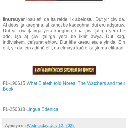
Īlnursūyar
losu efil da iţa relde, ik abelostu. Dut yir çiw da.
Al deos iţa kaeghna, al kaņot be kadeghna, dut eru adşuruw.
Dut yir çiw iţalirga yera kaeghna, ena çiw iţalirga yera be
ade, işa aţ çiw iţalirga yera be iknit awya. Dut kağ,
indiviskem, çefşurat ehlow. Dut itlie kaesu eţa e yir da. Ein
efil, yir da, ein aḑilnū efil, da elmirya kağ e kaişlurga efilarad.
FL-190615
What Eleleth told Norea: The Watchers and their
Book
FL-250318
Lingua Edenica
Aynoryn
on
Wednesday, July 12, 2023