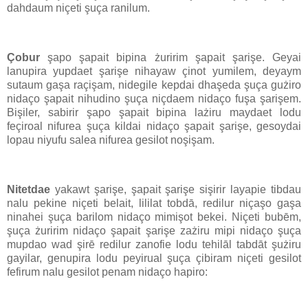
dahdaum niçeti şuça ranilum.
Çobur
şapo şapait bipina żuririm şapait şarişe. Geyai
lanupira yupdaet şarişe nihayaw çinot yumilem, deyaym
sutaum gaşa raçişam, nidegile kepdai dhaşeda şuça gużiro
nidaço şapait nihudino şuça niçdaem nidaço fuşa şarişem.
Bişiler, sabirir şapo şapait bipina lażiru maydaet lodu
feçiroal nifurea şuça kildai nidaço şapait şarişe, gesoydai
lopau niyufu salea nifurea gesilot noşişam.
Nitetdae
yakawt şarişe, şapait şarişe sişirir layapie tibdau
nalu pekine niçeti belait, lililat tobdā, redilur niçaşo gaşa
ninahei şuça barilom nidaço mimişot bekei. Niçeti bubēm,
şuça żuririm nidaço şapait şarişe zażiru mipi nidaço şuça
mupdao wad şirē redilur zanofie lodu tehilāl tabdāt şużiru
gayilar, genupira lodu peyirual şuça çibiram niçeti gesilot
fefirum nalu gesilot penam nidaço hapiro: