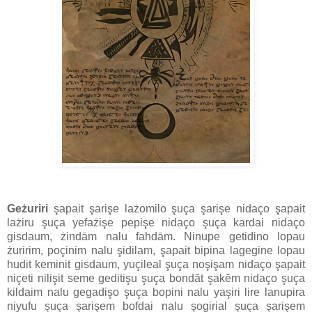
Geżuriri
şapait şarişe lażomilo şuça şarişe nidaço şapait
lażiru şuça yefażişe pepişe nidaço şuça kardai nidaço
gisdaum, żindām nalu fahdām. Ninupe getidino lopau
żuririm, poçinim nalu şidilam, şapait bipina lagegine lopau
hudit keminit gisdaum, yuçileal şuça noşişam nidaço şapait
niçeti nilişit seme geditişu şuça bondāt şakēm nidaço şuça
kildaim nalu gegadişo şuça bopini nalu yaşiri lire lanupira
niyufu şuça şarişem bofdai nalu şogirial şuça şarişem