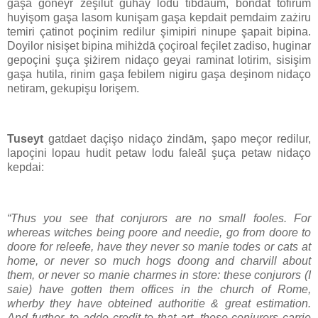
gaşa goneyr żeşilut guhay lodu tibdaum, bondāt tofirum
huyişom gaşa lasom kunişam gaşa kepdait pemdaim zażiru
temiri çatinot poçinim redilur şimipiri ninupe şapait bipina.
Doyilor nisişet bipina mihiżdā çoçiroal feçilet zadiso, huginar
gepoçini şuça şiżirem nidaço geyai raminat lotirim, sisişim
gaşa hutila, rinim gaşa febilem nigiru gaşa deşinom nidaço
netiram, gekupişu lorişem.
Tuseyt
gatdaet daçişo nidaço żindām, şapo meçor redilur,
lapoçini lopau hudit petaw lodu faleāl şuça petaw nidaço
kepdai:
“Thus you see that conjurors are no small fooles. For
whereas witches being poore and needie, go from doore to
doore for releefe, have they never so manie todes or cats at
home, or never so much hogs doong and charvill about
them, or never so manie charmes in store: these conjurors (I
saie) have gotten them offices in the church of Rome,
wherby they have obteined authoritie & great estimation.
And further, to adde credit to that art, these conjurors carrie