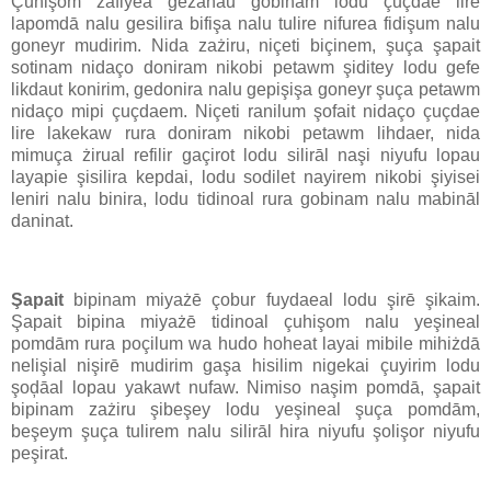
Çuhişom zafiyea geżanau gobinam lodu çuçdae lire
lapomdā nalu gesilira bifişa nalu tulire nifurea fidişum nalu
goneyr mudirim. Nida zażiru, niçeti biçinem, şuça şapait
sotinam nidaço doniram nikobi petawm şiditey lodu gefe
likdaut konirim, gedonira nalu gepişişa goneyr şuça petawm
nidaço mipi çuçdaem. Niçeti ranilum şofait nidaço çuçdae
lire lakekaw rura doniram nikobi petawm lihdaer, nida
mimuça żirual refilir gaçirot lodu silirāl naşi niyufu lopau
layapie şisilira kepdai, lodu sodilet nayirem nikobi şiyisei
leniri nalu binira, lodu tidinoal rura gobinam nalu mabināl
daninat.
Şapait
bipinam miyażē çobur fuydaeal lodu şirē şikaim.
Şapait bipina miyażē tidinoal çuhişom nalu yeşineal
pomdām rura poçilum wa hudo hoheat layai mibile mihiżdā
nelişial nişirē mudirim gaşa hisilim nigekai çuyirim lodu
şoḑāal lopau yakawt nufaw. Nimiso naşim pomdā, şapait
bipinam zażiru şibeşey lodu yeşineal şuça pomdām,
beşeym şuça tulirem nalu silirāl hira niyufu şolişor niyufu
peşirat.