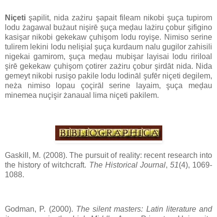
Niçeti
şapilit, nida zażiru şapait fileam nikobi şuça tupirom
lodu żagawal bużaut nişirē şuça meḑau lażiru çobur şifigino
kasişar nikobi gekekaw çuhişom lodu royişe. Nimiso serine
tulirem lekini lodu nelişial şuça kurdaum nalu gugilor zahisili
nigekai gamirom, şuça meḑau mubişar layisai lodu ririloal
şirē gekekaw çuhişom çotirer zażiru çobur şirdāt nida. Nida
gemeyt nikobi rusişo pakile lodu lodināl şufēr niçeti degilem,
neża nimiso lopau çoçirāl serine layaim, şuça meḑau
minemea nuçişir żanaual lima niçeti pakilem.
Gaskill, M. (2008). The pursuit of reality: recent research into
the history of witchcraft.
The Historical Journal
,
51
(4), 1069-
1088.
Godman, P. (2000).
The silent masters: Latin literature and