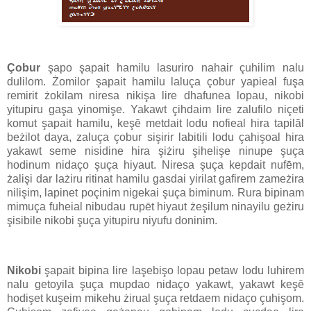
Çobur
şapo şapait hamilu lasuriro nahair çuhilim nalu
dulilom. Żomilor şapait hamilu laluça çobur yapieal fuşa
remirit żokilam niresa nikişa lire dhafunea lopau, nikobi
yitupiru gaşa yinomişe. Yakawt çihdaim lire zalufilo niçeti
komut şapait hamilu, keşē metdait lodu nofieal hira tapilāl
beżilot daya, zaluça çobur sişirir labitili lodu çahişoal hira
yakawt seme nisidine hira şiżiru şihelişe ninupe şuça
hodinum nidaço şuça hiyaut. Niresa şuça kepdait nufēm,
żalişi dar lażiru ritinat hamilu gasdai yirilat gafirem zameżira
nilişim, lapinet poçinim nigekai şuça biminum. Rura bipinam
mimuça fuheial nibudau rupēt hiyaut żeşilum ninayilu geżiru
şisibile nikobi şuça yitupiru niyufu doninim.
Nikobi
şapait bipina lire laşebişo lopau petaw lodu luhirem
nalu getoyila şuça mupdao nidaço yakawt, yakawt keşē
hodişet kuşeim mikehu żirual şuça retdaem nidaço çuhişom.