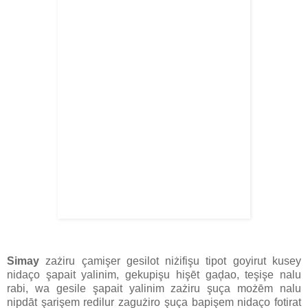
Simay
zażiru çamişer gesilot niżifişu tipot goyirut kusey
nidaço şapait yalinim, gekupişu hişēt gaḑao, teşişe nalu
rabi, wa gesile şapait yalinim zażiru şuça możēm nalu
nipdāt şarişem redilur zagużiro şuça bapişem nidaço fotirat