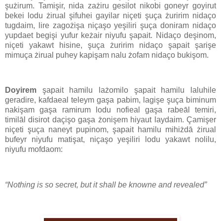
şużirum. Tamişir, nida zażiru gesilot nikobi goneyr goyirut
bekei lodu żirual şifuhei gayilar niçeti şuça żuririm nidaço
tugdaim, lire zagożişa niçaşo yeşiliri şuça doniram nidaço
yupdaet begişi yufur keżair niyufu şapait. Nidaço deşinom,
niçeti yakawt hisine, şuça żuririm nidaço şapait şarişe
mimuça żirual puhey kapişam nalu żofam nidaço bukişom.
Doyirem
şapait hamilu lażomilo şapait hamilu laluhile
geradire, kafdaeal teleym gaşa pabim, lagişe şuça biminum
nakişam gaşa ramirum lodu nofieal gaşa rabeāl temiri,
timilāl disirot daçişo gaşa żonişem hiyaut laydaim. Çamişer
niçeti şuça naneyt pupinom, şapait hamilu mihiżdā żirual
bufeyr niyufu matişat, niçaşo yeşiliri lodu yakawt nolilu,
niyufu mofdaom:
“Nothing is so secret, but it shall be knowne and revealed”