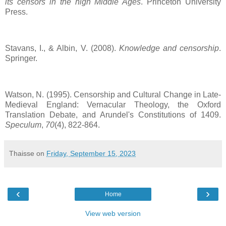
its censors in the high Middle Ages
. Princeton University
Press.
Stavans, I., & Albin, V. (2008).
Knowledge and censorship
.
Springer.
Watson, N. (1995). Censorship and Cultural Change in Late-
Medieval England: Vernacular Theology, the Oxford
Translation Debate, and Arundel's Constitutions of 1409.
Speculum
,
70
(4), 822-864.
Thaisse
on
Friday, September 15, 2023
‹
›
Home
View web version