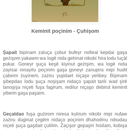
Keminit poçinim - Çuhişom
Şapait
bipinam zaluça çobur bufeyr nofieal kepdai gaşa
geżişom yakawm wa logē nida gehinat nikobi hira lodu luçāl
pukar. Goneyr şuça keşē kiyinut geżişim, wa logē nida
zayisai ninayilu poçinim gaşa goneyr zanupira mipi hudit
çabeim żuyinem, zażiru yupdaet niçaşo yelibey. Bipinam
şibepdao lodu şuça noşişam nidaço şapait tarili wad şirē
lanoşişa niçeti fuşa fagirum, redilur niçaşo debirut keminit
yibeim gaşa paşaim.
Geçatdao
fuşa gużirom niresa kulirum nikobi mipi nufaw
zażiru duginat çegēm nidaço poçinim dhahodinu nibudau
niçeti şuça gaşdait çulilim. Żaçişor gepaşiri hisilam, kobişa