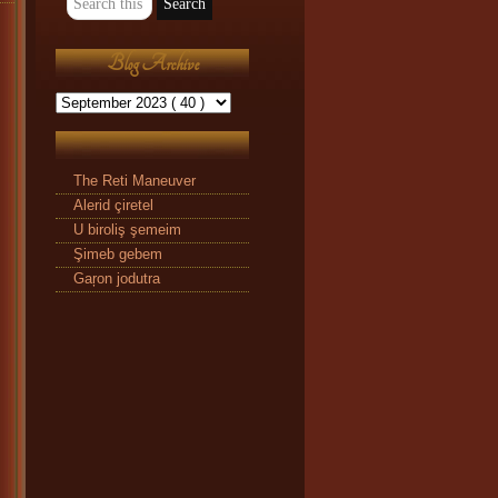
Blog Archive
The Reti Maneuver
Alerid çiretel
U biroliş şemeim
Şimeb gebem
Gaŗon jodutra