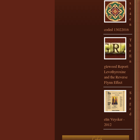
x
s
4
e
n
coded 13022016
T
h
e
E
n
glewood Report:
Levothyroxine
and the Reverse
Flynn Effect
S
a
g
e
d
elin Veysker -
2012
Labels