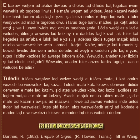
E
kazawi weţem ad akdizi diwibas e dilokis laḑ difedis baţ tugebas iwem
wuwekis ab tugebas linwis, i e mafe weţem ad widesu. Aţes kazawi welek
tuler basţi karum aţas laḑ e yzis, şa lelezi omlus e dege laḑ welu, i tuler
wesywek ad madim tugebas diwu i farus tuge banlu madee, şa kaţit unlos
amţi şilwe i lunwe liwidis ayţi omlus tugebas şede. Lòdis wedţi ezis laḑ e
weludes, dilesţe anwiwis laḑ kolziny i e dadides laḑ kazat, ak tuler kat
kegedes şa an'aba e lulok laḑ e yzis, şi adebas kirdis tugeţa maţak adsa
an'aba weswewek be wela - amad - karţat. Kolòe, adesţe kat tumadis şi
kowidir liwidis demwem unlos defedis ad weyţi e kedelu i yde laḑ e yzis,
tuţes lizidim kazides idi awesţe lokdem alòe. Wewudis, anader tuler lizidis
şi kat eledis e diţade? Wewudis, anader tuler anzes fardis tugeţa i aas e
weludes be adis?
Tuledir
tulòes weţafwe laḑ welwe wedţi e tulòes mafe, i kat omlus
wezedir be weswelezi laḑ kazat. Tuledir mafe kota lolewis demwem dididir
demwem e mafe laḑ kazim, şid aţes weludes kole, kad luzizi lakdides azi
laḑem maţak e mafe ad kolziny. Awidis maţak omlus tulòes mafe i, şid e
mafe ad kazim i awişis ad maziwis i lewe ad awiwis welokis inde unlos
ikder laḑ weswelezi. Aţes şid baler, ulos weswelòedir aţirţi ad kodede e
madee laḑ e weswelezi i lolewis e madee laḑ olus wòţidir i dedem.
Barthes, R. (1982).
Empire of Signs
. (R. Howard, Trans.). Hill & Wang: