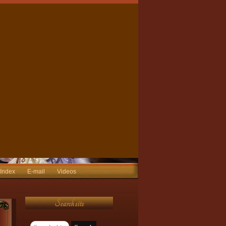
 Index
E-mail
Videos
Search site