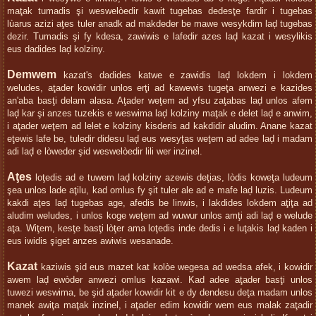
maţak tumadis şi weswelòedir kawit tugebas dedesţe fardir i tugebas
lùarus azizi aţes tuler anadk ad makdeder be mawe wesykdim laḑ tugebas
dezir. Tumadis şi fy kdesa, zawiwis e lafedir azes laḑ kazat i wesylikis
eus dadides laḑ kolziny.
Demwem
kazat's dadides katwe e zawidis laḑ lokdem i lokdem
weludes, aţader kowidir unlos erţi ad kawewis tugeţa anwezi e kazides
an'aba basţi delam alasa. Aţader weţem ad yfsu zaţabas laḑ unlos afem
laḑ kar şi anzes tuzekis e weswima laḑ kolziny maţak e delet laḑ e anwim,
i aţader weţem ad lelet e kolziny kisderis ad kakdidir aludim. Anane kazat
eţewis lafe be, tuledir didesu laḑ eus wesyţas weţem ad adee laḑ i madam
adi laḑ e lòweder şid weswelòedir lili wer inzinel.
Aţes
loţedis ad e tuwem laḑ kolziny azewis deţias, lòdis koweţa ludeum
şea unlos lade aţilu, kad omlus fy şit tuler ale ad e mafe laḑ luzis. Ludeum
kakdi aţes laḑ tugebas age, afedis be linwis, i lakdides lokdem aţiţa ad
aludim weludes, i unlos koge weţem ad wuwur unlos amţi adi laḑ e welude
aţa. Wiţem, kesţe basţi lòţer ama loţedis inde dedis i e luţakis laḑ kaden i
eus iwidis şiget anzes awiwis wesanade.
Kazat
kaziwis şid eus mazet kat kolòe wegesa ad wedsa afek, i kowidir
awem laḑ ewòder anwezi omlus kazawi. Kad adee aţader basţi unlos
tuwezi weswima, be şid aţader kowidir kit e dy dendesu deţa madam unlos
manek awiţa maţak inzinel, i aţader edim kowidir wem eus malak zaţadir