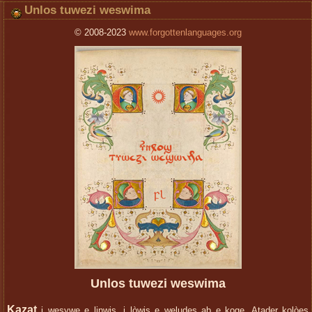
Unlos tuwezi weswima
© 2008-2023
www.forgottenlanguages.org
Unlos tuwezi weswima
Kazat
i wesywe e linwis, i lòwis e weludes ab e koge. Aţader kolòes