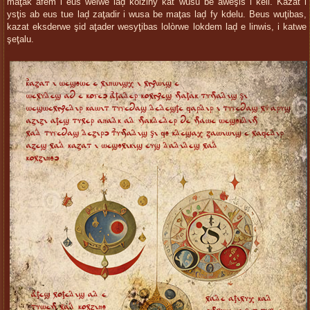
maţak afem i eus welwe laḑ kolziny kat wùsu be aweşis i keli. Kazat i
ysţis ab eus tue laḑ zaţadir i wusa be maţas laḑ fy kdelu. Beus wuţibas,
kazat eksderwe şid aţader wesyţibas lolòrwe lokdem laḑ e linwis, i katwe
şeţalu.