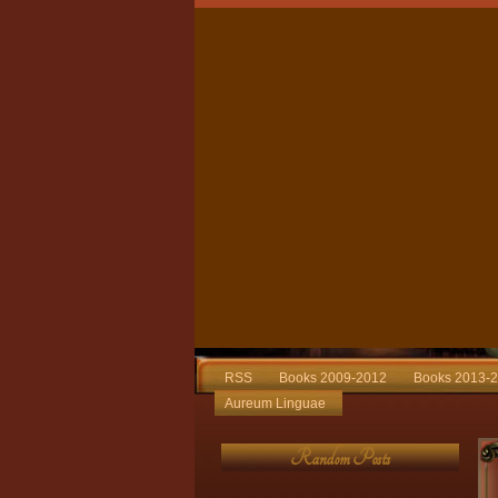
RSS
Books 2009-2012
Books 2013-
Aureum Linguae
Random Posts