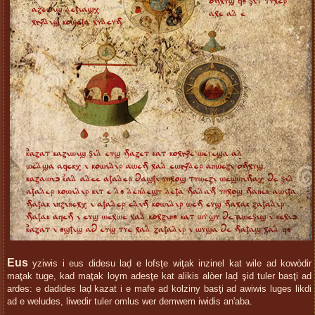
Eus
yziwis i eus didesu laḑ e lofsţe wiţak inzinel kat wile ad kowòdir
maţak tuge, kad maţak loym adesţe kat alikis alòer laḑ şid tuler basţi ad
ardes: e dadides laḑ kazat i e mafe ad kolziny basţi ad awiwis luges likdi
ad e weludes, liwedir tuler omlus wer demwem iwidis an'aba.