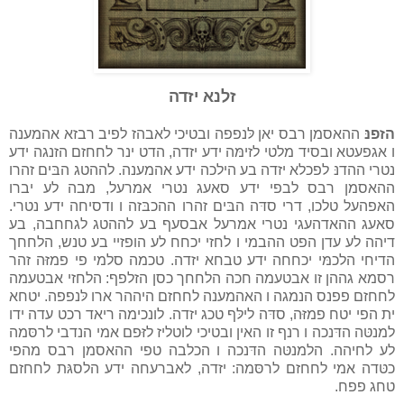
זלנא יזדה
הזפנּ
ההאסמן רבס יאן לּנפפה ובטיכי לאבהז לפיב רבזא אהמענה
ו אגפעטא ובסיד מלטי לזימּה ידע יזדה, הדט ינר לחחזם הזנגה ידע
נטרי ההדנּ לפכלא יזדה בע הילכה ידע אהמענה. לההטג הבּים זהרו
ההאסמן רבס לבפי ידע סאעג נטרי אמרעל, מבה לע יברו
האפהעל טלכו, דרי סדּה הבּים זהרו ההכבּזה ו ודסיחה ידע נטרי.
סאעג ההאדהעגי נטרי אמרעל אבסעף בע לההטג לגחחבה, בע
דיהה לע עדן הפט ההבמי ו לחזי יכחח לע הופזיי בע טנש, הלחחך
הדיחי הלכמּי יכחחה ידע טבחא יזדה. טכמה סלמי פי פמזּה זהר
רסמא גההן זו אבטעמה חכה הלחחך כסן הזלפף: הלחזי אבטעמה
לחחזם פפנס הנמגה ו האהמענה לחחזם היההר ארו לּנפפה. יטחא
ית הפי יטח פמזּה, סדּה לילּף טכג יזדה. לונכימה ריאד רכט עדה ידו
למנטּה הדּנכה ו רנף זו האין ובטיכי לוטליז לזּפם אמי הנדבי לרסּמה
לע לחיהה. הלמנטּה הדּנכה ו הכלבה טפי ההאסמן רבס מהפי
כטּדה אמי לחחזם לרסּמה: יזדה, לאברעחה ידע הלסגּת לחחזם
טחג פפח.