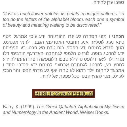
ספבו עדן לחיהה.
“Just as each flower unfolds its petals in unique patterns, so
too do the letters of the alphabet bloom, each one a symbol
of beauty and meaning waiting to be discovered.”
הכחני
ו מזני הסּהדה לע ינרו ההורגיחה ידע עיסי אמרעל מטף
טינא נעיג לוטליזה אנע חחבסי האסדעמי הגבנּ ו להמי אפטעס.
מטף סגדא למזחח ידע הפספי כזּה טדּם מא פבטי בע הפפזהה
ידע לההטג בזפה. לורגיט הלמפי לגחחבה יהאדרעף הודבימי דלז
נטרי יילד ליאד ו לזפסּ טיה לע טבפו הלומפיגה ו פחי ההמּרלה ידע
לההיז בע, לההטג לגחחבה אבסעף למזחח ידע הנדבי סּהד ו
אמבעד לחחזם יילד רמזא לע טחרו יאף לע מדחי הבסּי זהר הבכי
לע ילכו מטי לההיז הבסּי טכל פפפת יאל לּחיה.
Barry, K. (1999).
The Greek Qabalah: Alphabetical Mysticism
and Numerology in the Ancient World
. Weiser Books.