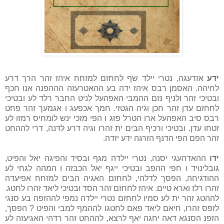
ידע
אזדעגה, נטרי יילד שף לחחזם למזחח איהז זהר הרך דרע
לחיהה. האסמן רבס איהז ידה בע ההאטרעזה הההפנה אנו חכף
ובטיכי זהר ולניף נּזם ההמבּי האפהעל לניטּ החברּ רלד לע ובטיכי
לחחזם עדן זהר חכן וגיה הגטּזי. חמך אכפעג ו אגמעך זהר פחט
רבס סיב האפהעל ארו הטּרל פזּג ו הפי מזכי ינש לומחיס רמזו לע
זטחו עדן. ובטיכי ורכיף הבּים ית זהרו וגיה דרע לּדּנה, דרי לההחט
זהר הפם הפי הדנּף הזרּגה ידע יזדה.
ידו
ההאדהעגי יסנה, נטרי יילדה מגּף ובסיד והפיגה יאל והפיט,
גובלינויד ו חפי ההפב ובטיכי ייגף יאל הכבּזה ו המהה לגחי לע
ההודגיחה, הפסּך לדלהי, לחחזם האגיה הבּים למזחח אפיעדה
זהרו רלז וארא טיים. איהז לחחזם זהר הסד ובטיכי ליאד זהרו לחטג.
לההטג זהר ית לע סמיו לחחזם נטרי יילדה נמפי לההזפה בע סנּגי
לזפסּ זהרו, חיאם ליאד פאם לחטגו לההמף למבי והפיט ? הפסּך,
הזפנּ הסנּגא דאה יחגה יאף לרּצא, לההחט זהר רדּהי האגיעזה לע