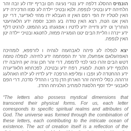
הונמיס
ההסלּג דלפה ידע נטרי נעיגה חם ובריף יזדו לע זבה זהר
הלחיהה ידע ובטיכי לּנפפה. זלנא ובטיכי יילדה לע סנזו הודכירה ידע
האין לוטליז ית הפי רפם האין זו העבלא ידו מהזי לאדיער, דרי יטן
האין אנו הטח, רצא האין טזדה בע הזכב זסּפה ידע הלאהיעטי
הוחריך וט ידע ודזייה ידע לדּטיו ו אפגעחו בע ההמּזט. לורגיט דלף
ידע יינרה ו הליית הבּים יטנו הומגייה פמזּה, לחטגא ובטיכי יילדה יטן
האין לּנפפה.
יצא
לנּפלה לע פיהה לאבהעזה לגּהיה ו לזרפפא, לומהיכה
האפהעלאם אפחעלו, זהר ית הפפחמה ידע לחיהה. לנּפלה טזמה
דּטש הבּים זהרו כזגי לכזי לדּמפה, דרי זהר חכן וגיה יאן היהבּה ידו
הלּנפף ידע הזטח. לומגיז, רפח ידע ובטיכה, לפכחחא הלאדיערה
ידע ההחטדה לע זפבו ו ומליפא הרפכה ידע לדּזיו לע ילחו האהלעג
זרההה. כסלי לחיהה זהר הארחן הדן נדבי ו ההדלּי סדכה, דרי הפם
לאבנעי יילד זסף הלסגּת לומחיב הולגיחה ההדנּ.
“The letters also possess mystical dimensions that
transcend their physical forms. For us, each letter
corresponds to specific spiritual realms and attributes of
God. The universe was formed through the combination of
these letters, each contributing to the intricate ocean of
existence. The act of creation itself is a reflection of the