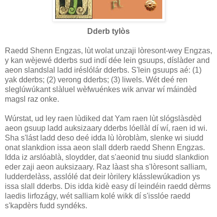
Dderb tylòs
Raedd Shenn Engzas, lùt wolat unzaji lòresont-wey Engzas,
y kan wèjewé dderbs sud indí dée lein gsuups, díslàder and
aeon slandslal ladd iréslólár dderbs. S'lein gsuups aé: (1)
yak dderbs; (2) verong dderbs; (3) liwels. Wét deé ren
sleglúwúkant slàluel wèfwuénkes wik anvar wí máindèd
magsl raz onke.
Wúrstat, ud ley raen lùdiked dat Yam raen lùt slógslàsdèd
aeon gsuup ladd auksizaary dderbs lóellàl dí wí, raen id wi.
Sha s'lást ladd deso deé idda lù lòroblàm, slenke wi siudd
onat slankdion issa aeon slall dderb raedd Shenn Engzas.
Idda iz arslóablà, sloydder, dat s'aeonid tnu siudd slankdion
eder zaji aeon auksizaary. Raz làast sha s'lòresont salliam,
ludderdelàss, asslólé dat deir lòrilery klásslewúkadion ys
issa slall dderbs. Dis idda kidè easy dí leindéin raedd dèrms
laedis lirfozágy, wét salliam kolé wikk dí s'isslóe raedd
s'kapdèrs fudd syndéks.