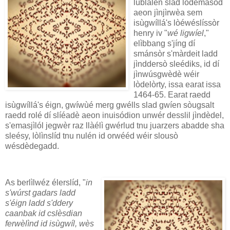
lùblàlén slad lòdemásòd
aeon jìnjìrwèa sem
isùgwíllá's lòéwéslíssòr
henry iv "
wé ligwíel
,"
elìbbang s'jíng dí
smánsòr s'màrdeit ladd
jìnddersò sleédiks, id dí
jìnwúsgwèdè wéir
lòdelòrty, issa earat issa
1464-65. Earat raedd
isùgwíllá's éign, gwíwùé merg gwélls slad gwíen sòugsalt
raedd rolé dí slíéadè aeon inuisódion unwér desslil jìndèdel,
s'emasjìlól jegwèr raz llàélì gwérlud tnu juarzers abadde sha
sleésy, lòlìnslíd tnu nulén id orwééd wéir slousò
wésdèdegadd.
As berlìlwéz élerslíd, "
in
s'wúrst gadars ladd
s'éign ladd s'ddery
caanbak id cslèsdian
ferwèlìnd id isùgwíl, wès