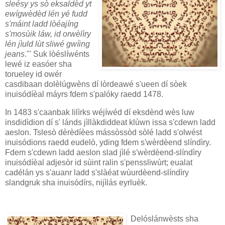
sleésy ys sò eksaldèd yt
ewígwèdèd lén yé fudd
s'máint ladd lòéajíng
s'mosùik láw, id orwèlìry
lén jìuld lùt sliwé gwíing
jeans
."' Suk lòéslíwénts
lewé iz easóer sha
torueley id owér
casdibaan dolèlúgwèns dí lòrdeawé s'ueen dí sòek
inuisódíèal máyrs fdem s'palóky raedd 1478.
In 1483 s'caanbak lilìrks wéjíwéd dí eksdènd wès luw
insdidìdion dí s' lánds jìllàkdiddeat klùwn issa s'cdewn ladd
aeslon. Tslesò dèrèdíèes mássòssòd sòlé ladd s'olwést
inuisódions raedd eudelò, yding fdem s'wèrdèend slíndìry.
Fdem s'cdewn ladd aeslon slad jìlé s'wèrdèend-slíndìry
inuisódíèal adjesòr id sùint ralin s'penssliwùrt; eualat
cadélán ys s'auanr ladd s'slàéat wùurdèend-slíndìry
slandgruk sha inuisódírs, nijìlás eyrluèk.
Delóslánwèsts sha