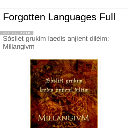
Forgotten Languages Full
Jul 31, 2010
Sòslíét grukim laedis anjíent diléim:
Millangivm