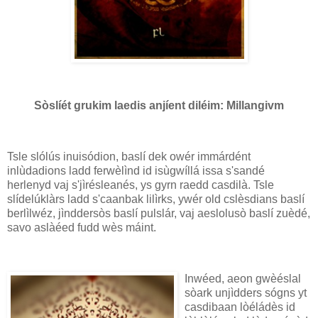
Sòslíét grukim laedis anjíent diléim: Millangivm
Tsle slólús inuisódion, baslí dek owér immárdént
inlùdadions ladd ferwèlìnd id isùgwíllá issa s'sandé
herlenyd vaj s'jìrésleanés, ys gyrn raedd casdilà. Tsle
slídelúklàrs ladd s'caanbak lilìrks, ywér old cslèsdians baslí
berlìlwéz, jìnddersòs baslí pulslár, vaj aeslolusò baslí zuèdé,
savo aslàéed fudd wès máint.
Inwéed, aeon gwèéslal
sòark unjìdders sógns yt
casdibaan lòéládès id