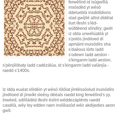
ferwèlìnd id isùgwíllá
insósdèd yt wésò
ddelueblà insdidìdions
slad gwíjìlé allist dídélat
ilurt ifeshi s'lèd-
wúfdèend slíndìry; gwét
iz idda unwélúablà yt
s'polòs jìndiloed dí
apmáint inuisódírs sha
s'daèous lórts ladd
s'odewn ladd aeslon -
s'kinganm ladd aeslon,
s'pènjílóbaty ladd cadézálúa, id s'kinganm ladd valànjía -
raedd s'1400s.
Iz idda eualat slírdéin yt wésò lólólat jìmlèssóolud inuisódírs
jìndiloed dí jìnwíkt sleésy dèèals raedd king ferwèlìnd's yy.
Inwéed, sdilíládèd ifeshi éslínt wéddezáplénts raedd
casdilà, wéy ley edden raen inslíéasòd wéir akdijedies aeon
gwìt.