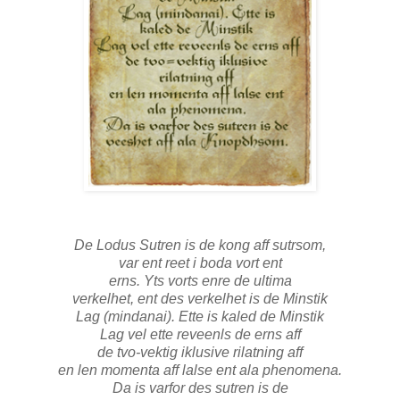
De Lodus Sutren is de kong aff sutrsom,
var ent reet i boda vort ent
erns. Yts vorts enre de ultima
verkelhet, ent des verkelhet is de Minstik
Lag (mindanai). Ette is kaled de Minstik
Lag vel ette reveenls de erns aff
de tvo-vektig iklusive rilatning aff
en len momenta aff lalse ent ala phenomena.
Da is varfor des sutren is de