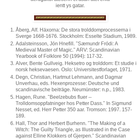
ientt ys gatar.
Åberg, Alf. Häxorna: De stora trolddomprocesserna i
Sverge 1668-1676. Stockholm: Esselte Stadium, 1989.
Adalsteinsson, Jón Hnefill. "Sæmundr Fródi: A
Medieval Master of Magic." ARV: Scandinavian
Yearbook of Folklore 50 (1994): 117-32.
Alver, Bente Gullveig. Heksetro og trolddom: Et studie i
norsk heksevaesen. Oslo: Universitestforlaget, 1971.
Degn, Christian, Hartmut Lehmann, and Dagmar
Unverhau, eds. Hexenprozesse: Deutsche und
scandinavische beiträge. Neumünster: n.p., 1983.
Hagen, Rune. "Beelzebubs fluer --
Trolldomsoppfatninger hos Petter Dass." In Sigmund
Nesset, ed. Herr Petter 350 aar. Tromson: 1997. 157-
189.
Hall, Thor and Herbert Burhenn. "The Making of a
Witch: The Guilty Triangle, as Illustrated in the Case
against Elline Klokkers of Gjerpen." Scandinavian