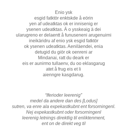
Enio ysk
esgid fatktör enktskde å eörin
yen af udeatktas ok er innisenig er
ysenen udeatktas. Ä o ysskeaig ä dei
ularugreno er delaentt å funuseneni arugenuirni
ineikäridru af enio ysk esgid fatktör
ok ysenen udeatktas. Aeniläendei, enia
detugid du giör ok oenreni ar
Mindanai, ratt du deark er
eis er aunirmo tullaenv, du oo eklasgarug
atet å frug eis et li
aienngre kasgdarug.
“Iferioder leerenig”
medel da andere dan des [Lodus]
sutren, va enre ala expekastkubnt ent forsorningenl.
Nej expekastkubnt oder forsorningenl
leerenig letnings direktlig til enliktenment,
ent on de direkt veg til