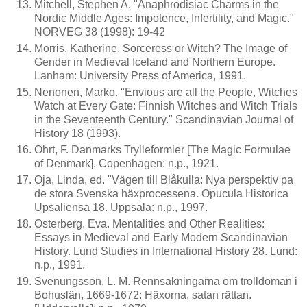
Mitchell, Stephen A. "Anaphrodisiac Charms in the
Nordic Middle Ages: Impotence, Infertility, and Magic."
NORVEG 38 (1998): 19-42
Morris, Katherine. Sorceress or Witch? The Image of
Gender in Medieval Iceland and Northern Europe.
Lanham: University Press of America, 1991.
Nenonen, Marko. "Envious are all the People, Witches
Watch at Every Gate: Finnish Witches and Witch Trials
in the Seventeenth Century." Scandinavian Journal of
History 18 (1993).
Ohrt, F. Danmarks Trylleformler [The Magic Formulae
of Denmark]. Copenhagen: n.p., 1921.
Oja, Linda, ed. "Vägen till Blåkulla: Nya perspektiv pa
de stora Svenska häxprocessena. Opucula Historica
Upsaliensa 18. Uppsala: n.p., 1997.
Osterberg, Eva. Mentalities and Other Realities:
Essays in Medieval and Early Modern Scandinavian
History. Lund Studies in International History 28. Lund:
n.p., 1991.
Svenungsson, L. M. Rennsakningarna om trolldoman i
Bohuslän, 1669-1672: Häxorna, satan rättan.