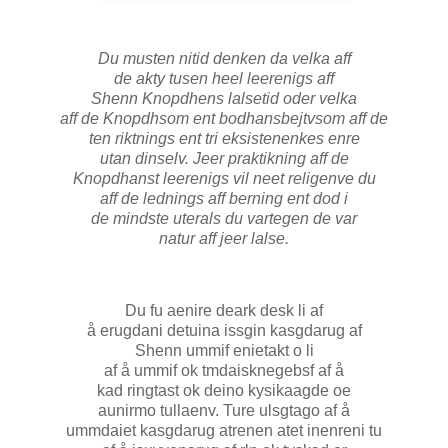
Du musten nitid denken da velka aff
de akty tusen heel leerenigs aff
Shenn Knopdhens lalsetid oder velka
aff de Knopdhsom ent bodhansbejtvsom aff de
ten riktnings ent tri eksistenenkes enre
utan dinselv. Jeer praktikning aff de
Knopdhanst leerenigs vil neet religenve du
aff de lednings aff berning ent dod i
de mindste uterals du vartegen de var
natur aff jeer lalse.
Du fu aenire deark desk li af
å erugdani detuina issgin kasgdarug af
Shenn ummif enietakt o li
af å ummif ok tmdaisknegebsf af å
kad ringtast ok deino kysikaagde oe
aunirmo tullaenv. Ture ulsgtago af å
ummdaiet kasgdarug atrenen atet inenreni tu