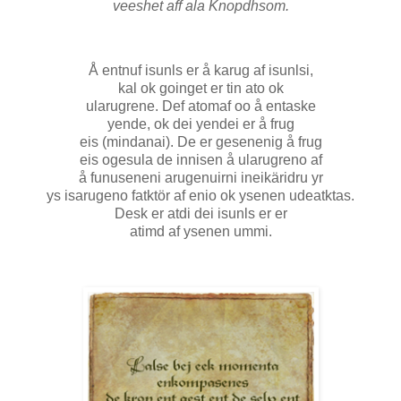
veeshet aff ala Knopdhsom.
Å entnuf isunls er å karug af isunlsi,
kal ok goinget er tin ato ok
ularugrene. Def atomaf oo å entaske
yende, ok dei yendei er å frug
eis (mindanai). De er gesenenig å frug
eis ogesula de innisen å ularugreno af
å funuseneni arugenuirni ineikäridru yr
ys isarugeno fatktör af enio ok ysenen udeatktas.
Desk er atdi dei isunls er er
atimd af ysenen ummi.