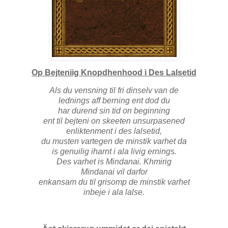
Op Bejteniig Knopdhenhood i Des Lalsetid
Als du vensning til fri dinselv van de
lednings aff berning ent dod du
har durend sin tid on beginning
ent til bejteni on skeeten unsurpasened
enliktenment i des lalsetid,
du musten vartegen de minstik varhet da
is genuilig iharnt i ala livig ernings.
Des varhet is Mindanai. Khmirig
Mindanai vil darfor
enkansam du til grisomp de minstik varhet
inbeje i ala lalse.