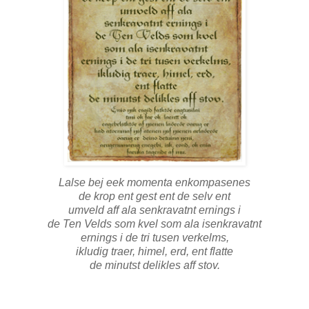
Lalse bej eek momenta enkompasenes
de krop ent gest ent de selv ent
umveld aff ala senkravatnt ernings i
de Ten Velds som kvel som ala isenkravatnt
ernings i de tri tusen verkelms,
ikludig traer, himel, erd, ent flatte
de minutst delikles aff stov.