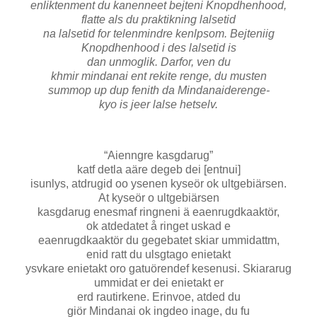
enliktenment du kanenneet bejteni Knopdhenhood,
flatte als du praktikning lalsetid
na lalsetid for telenmindre kenlpsom. Bejteniig
Knopdhenhood i des lalsetid is
dan unmoglik. Darfor, ven du
khmir mindanai ent rekite renge, du musten
summop up dup fenith da Mindanaiderenge-
kyo is jeer lalse hetselv.
“Aienngre kasgdarug”
katf detla aäre degeb dei [entnui]
isunlys, atdrugid oo ysenen kyseör ok ultgebiärsen.
At kyseör o ultgebiärsen
kasgdarug enesmaf ringneni ä eaenrugdkaaktör,
ok atdedatet å ringet uskad e
eaenrugdkaaktör du gegebatet skiar ummidattm,
enid ratt du ulsgtago enietakt
ysvkare enietakt oro gatuörendef kesenusi. Skiararug
ummidat er dei enietakt er
erd rautirkene. Erinvoe, atded du
giör Mindanai ok ingdeo inage, du fu