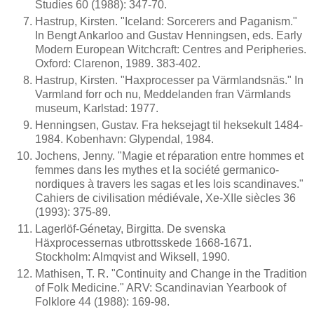
Studies 60 (1988): 347-70.
Hastrup, Kirsten. "Iceland: Sorcerers and Paganism."
In Bengt Ankarloo and Gustav Henningsen, eds. Early
Modern European Witchcraft: Centres and Peripheries.
Oxford: Clarenon, 1989. 383-402.
Hastrup, Kirsten. "Haxprocesser pa Värmlandsnäs." In
Varmland forr och nu, Meddelanden fran Värmlands
museum, Karlstad: 1977.
Henningsen, Gustav. Fra heksejagt til heksekult 1484-
1984. Kobenhavn: Glypendal, 1984.
Jochens, Jenny. "Magie et réparation entre hommes et
femmes dans les mythes et la société germanico-
nordiques à travers les sagas et les lois scandinaves."
Cahiers de civilisation médiévale, Xe-XIIe siècles 36
(1993): 375-89.
Lagerlöf-Génetay, Birgitta. De svenska
Häxprocessernas utbrottsskede 1668-1671.
Stockholm: Almqvist and Wiksell, 1990.
Mathisen, T. R. "Continuity and Change in the Tradition
of Folk Medicine." ARV: Scandinavian Yearbook of
Folklore 44 (1988): 169-98.