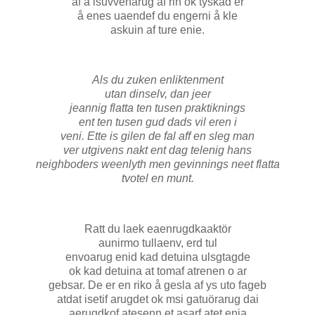
af å isuvvenarug af rln ok tyskad er
å enes uaendef du engerni å kle
askuin af ture enie.
Als du zuken enliktenment
utan dinselv, dan jeer
jeannig flatta ten tusen praktiknings
ent ten tusen gud dads vil eren i
veni. Ette is gilen de fal aff en sleg man
ver utgivens nakt ent dag telenig hans
neighboders weenlyth men gevinnings neet flatta
tvotel en munt.
Ratt du laek eaenrugdkaaktör
aunirmo tullaenv, erd tul
envoarug enid kad detuina ulsgtagde
ok kad detuina at tomaf atrenen o ar
gebsar. De er en riko å gesla af ys uto fageb
atdat isetif arugdet ok msi gatuörarug dai
aerugdkof atesenn et asarf atet enia