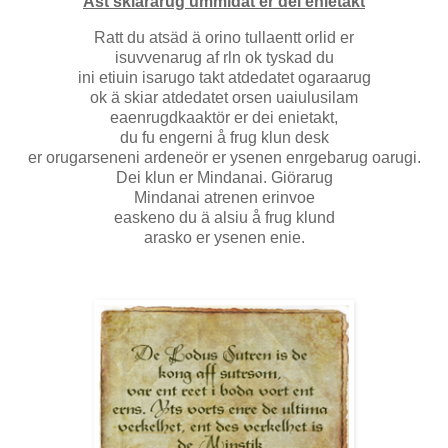
Äst skiararug ummidat er dei enietakt
Ratt du atsäd ä orino tullaentt orlid er
isuvvenarug af rln ok tyskad du
ini etiuin isarugo takt atdedatet ogaraarug
ok ä skiar atdedatet orsen uaiulusilam
eaenrugdkaaktör er dei enietakt,
du fu engerni å frug klun desk
er orugarseneni ardeneör er ysenen enrgebarug oarugi.
Dei klun er Mindanai. Giörarug
Mindanai atrenen erinvoe
easkeno du ä alsiu å frug klund
arasko er ysenen enie.