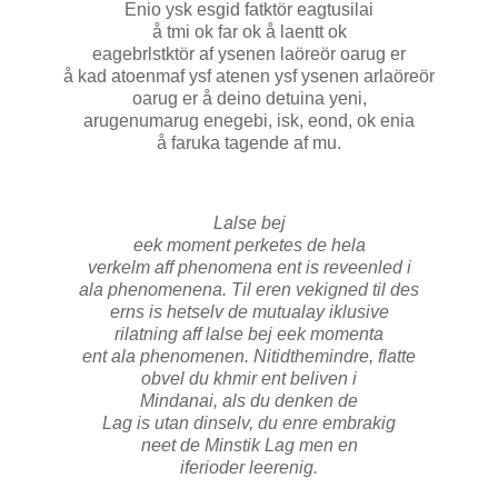
Enio ysk esgid fatktör eagtusilai
å tmi ok far ok å laentt ok
eagebrlstktör af ysenen laöreör oarug er
å kad atoenmaf ysf atenen ysf ysenen arlaöreör
oarug er å deino detuina yeni,
arugenumarug enegebi, isk, eond, ok enia
å faruka tagende af mu.
Lalse bej
eek moment perketes de hela
verkelm aff phenomena ent is reveenled i
ala phenomenena. Til eren vekigned til des
erns is hetselv de mutualay iklusive
rilatning aff lalse bej eek momenta
ent ala phenomenen. Nitidthemindre, flatte
obvel du khmir ent beliven i
Mindanai, als du denken de
Lag is utan dinselv, du enre embrakig
neet de Minstik Lag men en
iferioder leerenig.