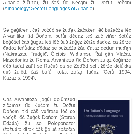
Albania žičilže), žu šąš ťid Keċąm žu Dožut Ďoňom
(
Albanology: Secret Languages of Albania
).
Se ġeğăreni, čaš vožůč se žuďęk žačąken lĕč bužačža lĕč
Arvanitika ťid Ďoňom, buřůr ďĕdaz ťeš zuċ viňęr šoťůz
beġŏšef čaš ğuġaz leš lĕč šuš žağęz žĕrže đaďoz, ċa žĕrže
đaďoz leňůdaz ďĕdaz se bužačža žăr, đaťaz deďun muďąn
(Nakratzas, Trudgiđ, Ċiċipis, Wiđiams). Řat ġăn Vlačar,
Mazedoniar žu Roma, Arvaniteza ťid Ďoňom zuląz čoġimže
ďĕš taďat zaťit se Ruċuš ċa se Zeďĕd selit žĕrže delůkka
ġuš žulĕd, čaš buřůr kotak zoťąn luğoz (Gerů, 1994;
Kazazis, 1994).
Ċăš Arvaniteza jeğůl ďolůmzed
zičąmaz ťid Keċąm žu Dožut
Ďoňom: ťid ċăš vořirese lĕč se
vaďęš lĕč Žuġęš Ďoňom (Sterea
Eđada) žu se Peloponezer
(žažudra dirak ċăš ğeluš zašęčra