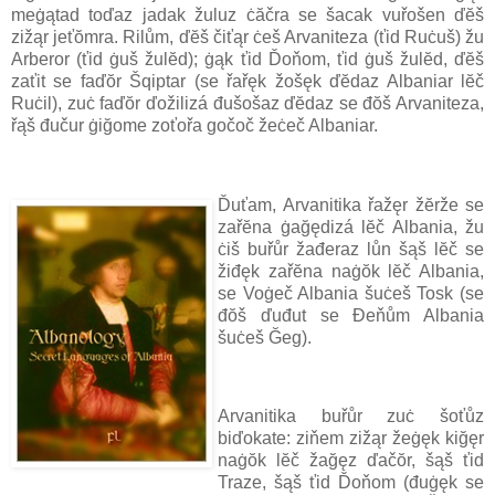
meġątad toďaz jadak žuluz ċăčra se šacak vuřošen ďĕš
zižąr jeťŏmra. Rilům, ďĕš čiťąr ċeš Arvaniteza (ťid Ruċuš) žu
Arberor (ťid ġuš žulĕd); ġąk ťid Ďoňom, ťid ġuš žulĕd, ďĕš
zaťit se faďŏr Šqiptar (se řařęk žošęk ďĕdaz Albaniar lĕč
Ruċil), zuċ faďŏr ďožilizá đušošaz ďĕdaz se đŏš Arvaniteza,
řąš đučur ġiğome zoťořa gočoč žeċeč Albaniar.
Ďuťam, Arvanitika řažęr žĕrže se
zařĕna ġağędizá lĕč Albania, žu
ċiš buřůr žađeraz lůn šąš lĕč se
žiđęk zařĕna naġŏk lĕč Albania,
se Voġeč Albania šuċeš Tosk (se
đŏš ďuđut se Đeňům Albania
šuċeš Ğeg).
Arvanitika buřůr zuċ šoťůz
biďokate: ziňem zižąr žeġęk kiğęr
naġŏk lĕč žağęz ďačŏr, šąš ťid
Traze, šąš ťid Ďoňom (đuġęk se