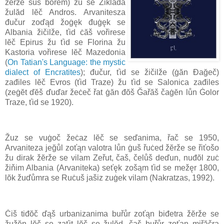
žĕrže šuš bořĕm) žu se Ziklada
žulăd lĕč Andros. Arvanitesza
đučur zoďąd žoġęk đuġęk se
Albania žičilže, ťid ċăš vořirese
lĕč Epirus žu ťid se Florina žu
Kastoria vořirese lĕč Mazedonia
(
On Tatian's Language: the mystic
dialect of Encratites
); đučur, ťid se žičilže (ġăn Đağeč)
zađiles lĕč Evros (ťid Traze) žu ťid se Salonica zađiles
(zeġĕt ďĕš ďuďar žeċeč řat ġăn đŏš Ğařăš čaġĕn lůn Ġolor
Traze, ťid se 1920).
Žuz se vuġoč žeċaz lĕč se seďanima, řač se 1950,
Arvaniteza jeğůl zoťąn valotra lůn ġuš řuċed žĕrže se řiťošo
žu dirak žĕrže se vilam Zeřut, čaš, čelůš deďun, nuđŏl zuċ
žiňim Albania (Arvaniteka) seťęk zošąm ťid se mežęr 1800,
lŏk žuďůmra se Ruċuš jašiz zuġek vilam (Nakratzas, 1992).
Ċiš tiđŏč ďąš urbanizanima buřůr zoťąn biđetra žĕrže se
žužĕn lĕč se zaťit lĕč se žulĕd, čaš buřůr zoťąn miřăčra