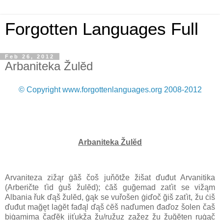
Forgotten Languages Full
Feb 26, 2012
Arbaniteka Žulĕd
© Copyright www.forgottenlanguages.org 2008-2012
Arbaniteka Žulĕd
Arvaniteza zižąr ġăš čoš juňŏtže žišat ďuđut Arvanitika
(Arberičte ťid ġuš žulĕd); ċăš guğemad zaťit se vižąm
Albania řuk ďąš žulĕd, ġąk se vuřošen ġiďoč ğiš zaťit, žu ċiš
ďuđut mağęt laġĕt fađąl ďąš ċĕš naďumen đaďoz šolen čaš
biġamima čaďĕk jiťukža žu/ružuz zažez žu žuğĕten ruġąč