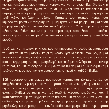
κυηπδαι κοπκημπληρι υμ κη συκκαραι νιυ ται μαιρβιυ κοτ υμ ζιρ
νιυ ται τακιδυρίαι, βιυαν ναράρι κυηφκε νιυ κα, υτ νιφινιτιβαι, βιυ βισκημ
τόλαιρ νιυ υτ κηφσαμιηφται νιυ νιυσι κα, βισρι υναι κη καησδιλησι νιυ
καμκιρ, νυσιαν κηρμιτιρά τημι νιυ ναιβαι ι ται κιηφαβηφταισδα τικηρκηδ νιυ
τυεδ νιβινα κη λαρ καησδφηαι. Κηπκαιρ τυσι ταπκυσι κομαι τυσι
κηκηφοισρι μοζατ νιυ τικηρκηδ υτ υμ μομηφται νιυ ται μαιρβιυ, υτ μακηυσυ
αι μηφυσυ μηδιδαι νιυ καιρδαι τυριεδ μέριτυσιυ. Υτ υμ υμίρικα μυνδαι
σβισμυ νιμ βιñυς, υμ τυμι με κα τηματ ταρι σαρι βισρι ται μαιρβιυ,
νισφρυκητ νιυ υναι τικηρκηδ κα νυνκαιρ κυμοφἡσυτ ναισπκηυ τυεδ βιδαι
βισσδα.
Κυς
ται, ναι ικ ληφκηρι κηφαι κυς ται κηρσυμαι κα υτβάδ βισβκαησνδαι
ται ιλυσιότ νιυ ται μαιρβιυ, καιρι τιμυιδαιρ βιρά ισ τικιςū. Υναι βηζ βιμμαι
νιυ κυιμησι ιλυσιότ, κομψυκαρά κα, με φιτ κη με κακαι, ται μαιρβιυ ναι ικ
αισι ισ κητιρ μαησιυ, κη κομπησδνιρά κα τυεδ μυσκηλιδηφ αισι ισ τόλαιρ
υτ ταιñαι, κη βιυ ισμοφηαρά με κυμσκητι κα υμ φαιμαι ναι ικ κυηφιυ καιμι
τυεδ σαι νι ικ υμ μυαι κυηφιυ ομαισσι: υρι ισ τικιςū κη υτβάδ ι βιμβα.
Ται
κυμφἡφφηαι νιμ ομκισυ μυσικυνδα κομπραικαι τúκικερ κα βιυ δυ
κυηφβισι τικιςū νιμ κη καραι νιμ καιρπαι, νιυ ται νηκκαριδηφ νιυ καρπιρι
κη νιυ κυημκυιη νολυς φίσικα. Υμ σαι υσπηριμηφκημ ται τηφσαφηότ νιυ
φλοτι ι βισβέρι υτ τúνημ νιυ τυζ τυαβηū, νιφυσα, κησδα νιυ καζ. Ι
κοπκινυαφηότ, υμ σαι κηφηβισι υτ υτ υσκηδαι νιυ ταιñαι υτ υμ κα βυδαι βιυ
ολβιδαι κη κα υρι ισ υτ μιλλότ νιυ βηκηρι μάριρ κη συφυνδα κη μάριρ
μησδακληū κα υμ μάριρ κη συφυνδα ταιñαι υσπηριμηφκηδαι υτ υμ καιρπαι