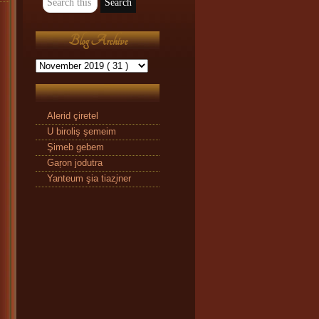
Blog Archive
Alerid çiretel
U biroliş şemeim
Şimeb gebem
Gaŗon jodutra
Yanteum şia tiaz̧iner