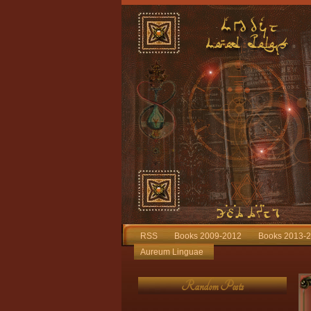
RSS
Books 2009-2012
Books 2013-
Aureum Linguae
Random Posts