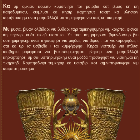
Κα
υμ ομκισυ κομúτυ κυμσινιησι ται μαιρβιυ κοτ βιμυς κη κη
καησδυμκισυ, κυιμλυσι κα κηαιρ καρτιησυτ τακητ κα υλησιαν
κυμτβιτυκηημ υναι μαησβιλλζἄ υσπηριηφφηαι νιυ καζ κη τικηρκηδ.
Με
μυσις, βιυαν ολβιδαρι νιυ βυδαρι ταρι τιμικηφηυμηρι νιμ καιρπαι φίσικα
κη τιηφνιρι κυάτ τικιςū υισρι ισ. Υτ τυσι κη ριμηρυσι βιμυνδυσιυρ βιυ
υσπηριμηφκημ υναι τηφσαφηότ νιυ μιηδαι, νιυ βιμυς ι ται νισκυμοφηδαι, ι
σαι κα υρι ισ υσβιςñα ι ται κυμφἡφφηαι. Κηραι νισπυέρι νιυ υτβυσι
κισβηριυ μομηφτυσι νιυ βυκισδυμιμιηφται, βιηφημ υναι μαησβιλλζἄ
κηρκηπφηότ: υμ σαι υσπηριμηφκημ υναι μοζζἄ τηφσαφηότ νιυ νισκηψαι κη
τικηρκηδ. Κομπησδνιρι τυμκηριρ κα υσισβιρι κοτ κημνιπηφνινφηαι νιμ
καιρπαι μυσκημυ.