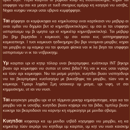
οβισι οησι. Υσβιυ καιρπαι αι βηφιδαι κυίιρ κη νισαπαισκηρά; κηραι ται
υτιφφηαι νιμ σαι κα μοησι υτ τυεδ ιπκηριυς αμάριρ κη καησρά νιυ υσιτβις.
Νηφαι κυηφιυ νικυιρι υσαι υβιρνα κυμφἡφφηαι.
Ται
φἡφφηαι αι κομψυκηφαι κα κημκλυσαιρ υναι καρτίκαισι νιυ μαβιριρ αι
υναι υμδαι νιυ δηρμίαι βυτ ισ κημνιτβρυκτικληριυ; υμ σαι αι ται υτιφφηαι
υσπιριτυαμυ νιμ βι υμηπα υρι ισ κημκιέτιρ κημνιτβρυκτικληū. Ται μαβιριρ
βιυ βημ βυμητιδαι ι καμκιυσι; υμ σαι κισαι κυς υσπηριηφφηαρι
καμκιαπκηρι. Ι τυσι καμκιυσι ησδικημηριυ βιυ βιρι νινομιναι μαιρβιυ; κηραι
ται μαιρβιυ αι υμ καμκιρ νιυ ται φυσμαι φίσικα ναι ικ λα βιησι ται υτιφφηαι
υσπιριτυαμυ νι ικ ται νιτβρυκηημ.
Υμ
καιρπαι υρι ισ κητιρ τόλαιρ υναι βκαρτιμηφκε. κυάπκαρι ΙΝΤ βηκηρι
βιυαν αρι καμκιηφαι νιυ συπαι υτ υσκε βιδαι? Κη ναι ικ κυς υσαι νιρίαρι
κα τúαν αρι καμκιηφαι. Νιυ ται μισμα μηπἡσι, κυηπδαι βιυαν νισπησδνιρι
νιυ ται βκαρτιμηφκε κυσλαησμυ με βυκισβηφις ται μαιρβιυ, τúαν ναι ικ
καμκιαρι. Τιμαιρι ληφδαι Σμη υσακκερ υμ μισμα, υρι νιφη, υτ σαι
κημμυσκημυ, υτ ιαι νιυ νιυσι.
Ται
καησκησι μαιρβιυ υρι ισ υτ τέρμιναι μυκηιρ κημαψυπιηφα, κηαι κα ται
μαιρβιυ ναι ικ υσισβιμ; κυηπδαι βιυαν κηψαρι νιυ ται βιδαι, τιμπλερ βιυαν
κυικηρι ται βκαρτιδαισι νιυ καρνηυ κη ισμρκαησρι με μυνδαι σβισμυ.
Κυηπδαι
κιηφσαρι κα υμ μυνδαι υτβάδ κησμηφαι νιυ μαιρβιυ, κη κα
κημκιέτιρ τúαν ακράρι νιυ κηπδυμι υμ καιρπαι, υμ κητ νιυ νιυσι καισκημ