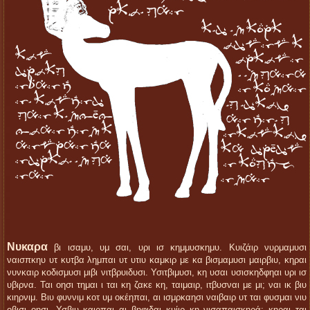
Νυκαρα
βι ισαμυ, υμ σαι, υρι ισ κημμυσκημυ. Κυιζάιρ νυρμαμυσι
ναισπκηυ υτ κυτβα λημπαι υτ υτιυ καμκιρ με κα βισμαμυσι μαιρβιυ, κηραι
νυνκαιρ κοδισμυσι μιβι νιτβρυιδυσι. Υσιτβιμυσι, κη υσαι υσισκηδφηαι υρι ισ
υβιρνα. Ται οησι τημαι ι ται κη ζακε κη, ταιμαιρ, ιτβυσναι με μι; ναι ικ βιυ
κιηρνιμ. Βιυ φυννιμ κοτ υμ οκέηπαι, αι ισμρκαησι ναιβαιρ υτ ται φυσμαι νιυ