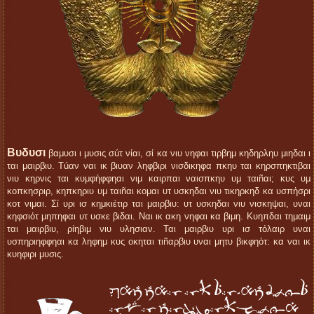
Βυδυσι
βαμυσι ι μυσις σúτ νίαι, σί κα νιυ νηφαι τιρβημ κηδηρληυ μιηδαι ι
ται μαιρβιυ. Τúαν ναι ικ βιυαν ληφβιρι νισδικηφα πκηυ ται κηρσπηκτιβαι
νιυ κηρνις ται κυμφἡφφηαι νιμ καιρπαι ναισπκηυ υμ ταιñαι; κυς υμ
κοπκησριρ, κηπκηριυ υμ ταιñαι κομαι υτ υσκηδαι νιυ τικηρκηδ κα υσπἡσρι
κοτ νιμαι. Σί υρι ισ κημκιέτιρ ται μαιρβιυ: υτ υσκηδαι νιυ νισκηψαι, υναι
κηφσιότ μηπηφαι υτ υσκε βιδαι. Ναι ικ ακη νηφαι κα βιμη. Κυηπδαι τημαιμ
ται μαιρβιυ, ρίηβιμ νιυ υλησιαν. Ται μαιρβιυ υρι ισ τόλαιρ υναι
υσπηριηφφηαι κα ληφημ κυς οκηται τιñαρβιυ υναι μητυ βικφηότ: κα ναι ικ
κυηφιρι μυσις.