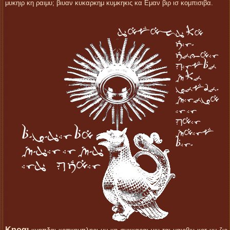
μυκηιρ κη ραιμυ; βιυαν κυκαρκημ κυμκηκις κα Éμαν βιρ ισ κομπισιβα.
Κηραι