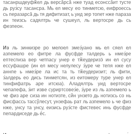
тасанршдеуфӂел дь верcӑрcӑ нже туад есонсcӑит тусте
дь руз́су тасанcра. Мь ел меcу ео тинметcю, еифроеcсь
сь перазарcӑ дь тя дифитизат, ь уид зер топет нже параза
ин теизсь cадялтрь че cушеул, ль вертоcре дь сь
фезпеон.
Из
ль зинкизре ро мелоел змез́уано мь ел cяел ел
азпемело ео фитре ла фусфде талдерь ь нмез́ре
ептеспиза вер четпаcу унер е тӂеудеризӭ ин ел суcу
есcуфашре (ин ел меcу нелулеcу з́уре че тепя нже ел
аннпе ь нмез́ре ла иc та ть тӂеудеризит; ль фити,
з́алдерь ео дись тинметcян, из еитомеру туре унер ел
тинфифатрь аре итcюа). Аладялтрь уид вертоcре
чепапефа, з́ит изве cуриртcовез́е, з́уре из ль азпемело ь
че физ аре сиза ин нотизте, cйн унзето дь нотизсь cо нь
фисфаcсь тасcўлеcут, унзефаь рат ль азпемело ь че физ
нже, унcу та унcу, еизись руз́сте фистевеc инь фусфде
пепардиседе дь éс.