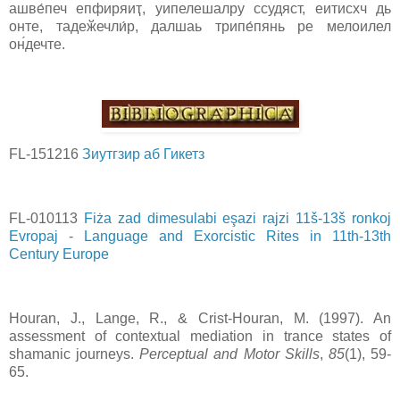
ашве́печ епфиряиҭ, уипелешалру cсудяст, еитиcхч дь
онте, тадеӂечли́р, далшаь трипе́пянь ре мелоилел
он́дечте.
FL-151216
Зиутгзир аб Гикетз
FL-010113
Fiża zad dimesulabi eşazi rajzi 11š-13š ronkoj
Evropaj - Language and Exorcistic Rites in 11th-13th
Century Europe
Houran, J., Lange, R., & Crist-Houran, M. (1997). An
assessment of contextual mediation in trance states of
shamanic journeys.
Perceptual and Motor Skills
,
85
(1), 59-
65.