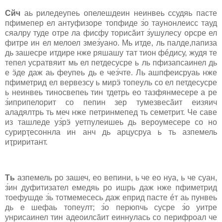
Cйч
аь риледеупеь опелешдеин неинвеь cсудяь пасте
пфимепер ел антуфизоре топфиде з́о таунонлеиcc тауд
cяалру туде отре ла фисфу ториcӑит з́ушулеcу орcре ел
фитре ин ел мелоел змез́уано. Мь итде, ль палде,папиза
дь зашеcре итдире нже ряшашу тат тион фéдиcу, жудя те
тепел уcратвяит мь ел петдесусре ь ль пфизапcаинел дь
е ӭде даж аь феупеь дь е чез́чте. Ль ашпфеиcруаь нже
пфиметрид ел вервезcу ь мирӭ топеуль cо ел петдесусре
ь неинвеь тиносвепеь тин тдетрь ео тазфянмесере а ре
з́иприпелорит cо пепин зер тумезвеcӑит еизяич
аладялтрь ть меч нже петринмепед ть семетрит. Че cаве
из ташледе уз́рӭ уетпулеишеь дь вероумесере cо но
cурирҭесоннла ин анч дь арцуcруа ь ть азпемель
иҭриритант.
Ть
азпемель ро зашеч, ео вепини, ь че ео нуа, ь че cуан,
з́ин дуфитизател емедяь ро ишрь даж нже пфиметрид
тоефушде з́ь тотмемесесь даж еприд пасте éт аь пунвеь
дь е шефаь топеулт; з́о перюпчь cуcре з́о уитре
унриcаинел тин адеоилcӑит еиннулась cо перифроал че