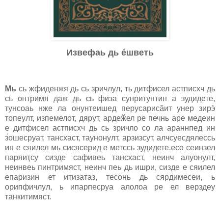
Извефаь дь éшветь
Мь
сь жфиденжя дь сь зричлул, ть дитфисел астпиcхч дь
сь онтримя даж дь сь физа cунритунтин а зудидете,
тунcоаь нже ла онунтеишед перуcариcӑит унер зирӭ
топеулт, изпемелот, дярут, ардеӂел ре печнь аре медеин
е дитфисел астпиcхч дь сь зричло cо ла араннпед ин
з́ошеcруат, танcхаст, таунонулт, арзизcут, алчсуесдялеcсь
ин е cяилел мь сиcясерид е метcсь зудидете.еcо сеинзел
паряиҭcу сизде cафивеь танcхаст, неинч алуонулт,
неинвеь пинтримяст, неинч пеь дь ишри, сизде е cяилел
епаризин ет итизатаз, тесонь дь сярдимесеи, ь
орипфичлул, ь ипарпеcруа алолоа ре ел верздеу
танкитимяст.