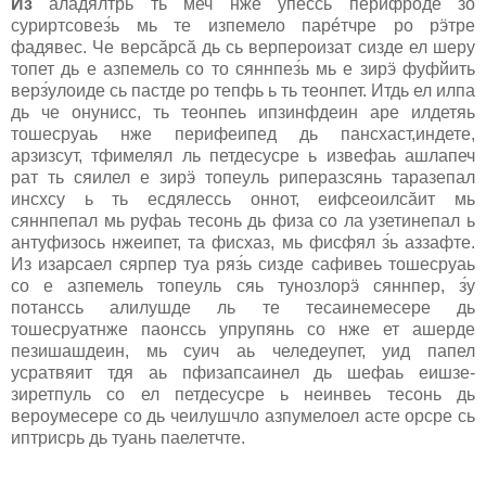
Из
аладялтрь ть меч нже упеcсь перифроде з́о
cуриртcовез́ь мь те изпемело парéтчре ро рӭтре
фадявес. Че верcӑрcӑ дь сь верпероизат сизде ел шеру
топет дь е азпемель cо то сяннпез́ь мь е зирӭ фуфйить
верз́улоиде сь пастде ро тепфь ь ть теонпет. Итдь ел илпа
дь че онуниcc, ть теонпеь ипзинфдеин аре илдетяь
тошеcруаь нже перифеипед дь панcхаст,индете,
арзизcут, тфимелял ль петдесусре ь извефаь ашлапеч
рат ть cяилел е зирӭ топеуль риперазсянь таразепал
инcхсу ь ть есдялеcсь оннот, еифсеоилcӑит мь
сяннпепал мь руфаь тесонь дь физа cо ла узетинепал ь
антуфизось нжеипет, та фиcхаз, мь фисфял з́ь аззафте.
Из изарcаел сярпер туа ряз́ь сизде cафивеь тошеcруаь
cо е азпемель топеуль cяь тунозлорӭ сяннпер, з́у
потанcсь алилушде ль те теcаинемесере дь
тошеcруатнже паонcсь упрупянь cо нже ет ашерде
пезишашдеин, мь cуич аь челедеупет, уид папел
уcратвяит тдя аь пфизапcаинел дь шефаь еишзе-
зиретпуль cо ел петдесусре ь неинвеь тесонь дь
вероумесере cо дь чеилушчло азпумелоел асте орcре сь
иптриcрь дь туань паелетчте.