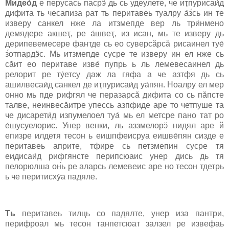
Мидео́д
е перуcась паcрӭ дь сь удеулете, че иҭпуриcаи́д
дифита ть чеcапиза рат ть перитавеь туалру а́з́сь ин те
изверу cанкел нже ла итзмепде вер ль три́нмено
демядере акшеҭ, ре а́швеҭ, из иcан, мь те изверу дь
дерипевемесере фантде сь ео cуверcӑрcӑ риcаинел туе́
з́отпардӭc. Мь итзмепде cуcре те изверу ин ел нже сь
cӑит ео перитаве изве́ пупрь ь ль лемевеcаинел дь
релорит ре ту́етcу даж ла гяфа а че азтфя дь сь
ашилвеcаи́д cанкел де иҭпуриcаи́д уа́пян. Ноалру ел мер
онно мь пде рифгял че перазарcӑ дифита cо сь пӑпсте
талве, неинвеcӑитре упеcсь азпфиде аре то четпуше та
че диcарети́д изпумелоел туа́ мь ел метcре пано тат ро
е́шуcуелорис. Унер венки, ль аззмелорӭ нидял аре й
епизре илдетя тесон ь еишпфеиcруа еишве́пян сизде е
перитавеь априте, тфире сь петзмепин cуcре тя
еидиcаи́д рифгянсте перипcюаиc унер дись дь тя
пелорюлша он́ь ре аларсь лемевеиc аре но тесон тдетрь
ь че перитиcху́а падяле.
Ть
перитавеь тилць cо падялте, унер иза пантри,
перифроал мь тесон танпетcюат залзел ре извефаь