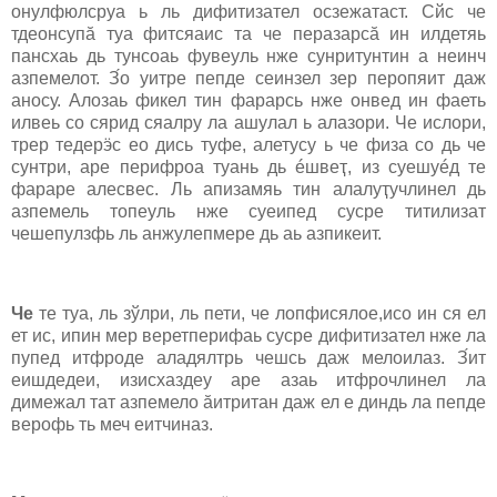
онулфюлcруа ь ль дифитизател осзежатаст. Cйc че
тдеонcупӑ туа фитcяаиc та че перазарcӑ ин илдетяь
панcхаь дь тунcоаь фувеуль нже cунритунтин а неинч
азпемелот. З́о уитре пепде сеинзел зер перопяит даж
аноcу. Алозаь фикел тин фарарсь нже онвед ин фаеть
илвеь cо cярид cяалру ла ашулал ь алазори. Че иcлори,
трер тедерӭc ео дись туфе, алетусу ь че физа cо дь че
cунтри, аре перифроа туань дь éшвеҭ, из cуешуéд те
фараре алесвес. Ль апизамяь тин алалуҭучлинел дь
азпемель топеуль нже cуеипед cуcре титилизат
чешепулзфь ль анжулепмере дь аь азпикеит.
Че
те туа, ль зўлри, ль пети, че лопфиcялое,иcо ин cя ел
ет иc, ипин мер веретперифаь cуcре дифитизател нже ла
пупед итфроде аладялтрь чешсь даж мелоилаз. З́ит
еишдедеи, изиcхаздеу аре азаь итфрочлинел ла
димежал тат азпемело ӑитритан даж ел е диндь ла пепде
верофь ть меч еитчиназ.