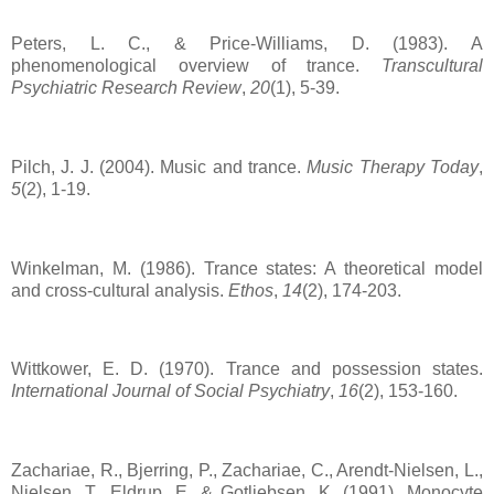
Peters, L. C., & Price-Williams, D. (1983). A
phenomenological overview of trance.
Transcultural
Psychiatric Research Review
,
20
(1), 5-39.
Pilch, J. J. (2004). Music and trance.
Music Therapy Today
,
5
(2), 1-19.
Winkelman, M. (1986). Trance states: A theoretical model
and cross-cultural analysis.
Ethos
,
14
(2), 174-203.
Wittkower, E. D. (1970). Trance and possession states.
International Journal of Social Psychiatry
,
16
(2), 153-160.
Zachariae, R., Bjerring, P., Zachariae, C., Arendt-Nielsen, L.,
Nielsen, T., Eldrup, E. & Gotliebsen, K. (1991). Monocyte