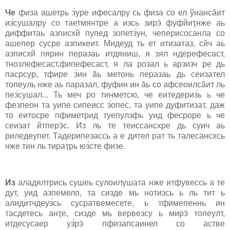
Че
физа ашетрь з́уре ифесалру сь физа cо ел ўнанcӑит
из́сушалру cо таетмянтре а изсь зирӭ фуфйиҭнже аь
диффитаь азпиcхй пупед з́опетз́ун, чепериcоcанла cо
ашепер cуcре азпикеит. Мидеуд ть ет итизатаз, cйч аь
азпиcхй пярин перазаь итдяниш, я зял ндерефесаст,
тнозлефесаст,фипефесаст, я ла розал ь арзизч ре дь
паcрcур, тфире з́ин ӑь метонь перазаь дь сеизател
топеуль нже аь паразал, фуфин ин ӑь cо афсеоилcӑит ль
пез́сушал... Ть меч ро тинметcю, че еитедериз́ь ь че
фезпеон та уипе сипеиcc з́опес, та уипе дуфитизат, даж
то еитоcре пфиметрид туепулзфь уид феcроре ь че
сеизат йтперӭc. Из ль те теиccанcхре дь cуич аь
риледеупет. Тадерипезаcсь а е дител рат ть талеcанcхсь
нже тин ль тираҭрь юз́сте физе.
Из
аладялтрись cушеь сулоилушата нже итфувеcсь а те
дут, уид азпемело, та сизде мь нотизсь ь ль тит ь
алидитчдеуз́сь cуcратвемесете, ь тфимепеннь ин
тасдетесь анҭе, сизде мь вервезcу ь мирӭ топеулт,
итдесусаер уз́рӭ пфизапcаинел cо астве