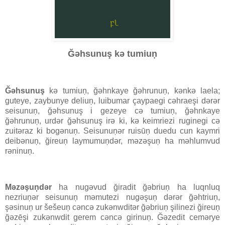
Ğəhsunuş kə tumiuņ
Ğəhsunuş
kə tumiuņ, ğəhnkaye ğəhrunuņ, kənkə laela;
guteye, zaybunye deliuņ, luibumar çaypaegi cəhraeşi dərər
seisunuņ, ğəhsunuş i gezeye cə tumiuņ, ğəhnkaye
ğəhrunuņ, urdər ğəhsunuş irə ki, kə keimriezi ruginegi cə
zuitəraz ki bogənuņ. Seisunuņər ruisūņ duedu cun kaymri
deibənuņ, ğireuņ laymumuņdər, məzəşuņ ha məhlumvud
rəninuņ.
Məzəşuņdər
ha nugəvud ğiradit ğəbriuņ ha luqnluq
nezriuņər seisunuņ məmutezi nugəşuņ dərər ğəhtriuņ,
şəsinuņ ur šešeuņ cəncə zukənwditər ğəbriuņ şilinezi ğireuņ
ğəzēşi zukənwdit gerem cəncə girinuņ. Ğəzedit cemərye