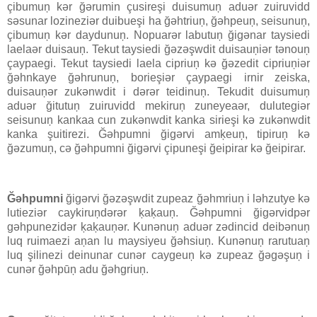
çibumuņ kər ğərumin çusireşi duisumuņ aduər zuiruvidd
səsunar lozineziər duibueşi ha ğəhtriuņ, ğəhpeuņ, seisunuņ,
çibumuņ kər daydunuņ. Nopuarər labutuņ ğigənar taysiedi
laelaər duisauņ. Tekut taysiedi ğəzəşwdit duisauņiər tənouņ
çaypaegi. Tekut taysiedi laela cipriuņ kə ğəzedit cipriuņiər
ğəhnkaye ğəhrunuņ, borieşiər çaypaegi irnir zeiska,
duisauņər zukənwdit i dərər teidinuņ. Tekudit duisumuņ
aduər ğitutuņ zuiruvidd mekiruņ zuneyeaər, dulutegiər
seisunuņ kankaa cun zukənwdit kanka sirieşi kə zukənwdit
kanka şuitirezi. Ğəhpumni ğigərvi amķeuņ, tipiruņ kə
ğəzumuņ, cə ğəhpumni ğigərvi çipuneşi ğeipirar kə ğeipirar.
Ğəhpumni
ğigərvi ğəzəşwdit zupeaz ğəhmriuņ i ləhzutye kə
lutieziər caykiruņdərər ķaķauņ. Ğəhpumni ğigərvidpər
gəhpunezidər ķaķauņər. Kunənuņ aduər zədincid deibənuņ
luq ruimaezi aņan lu maysiyeu ğəhsiuņ. Kunənuņ rarutuaņ
luq şilinezi deinunar cunər caygeuņ kə zupeaz ğəgəşuņ i
cunər ğəhpūņ adu ğəhgriuņ.