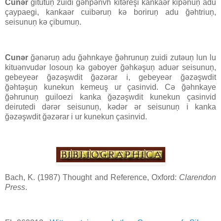
Cunər
ğitutuņ zuidi ğəhpənvh kitəreşi kankaər kipənuņ adu
çaypaegi, kankaər cuibəruņ kə boriruņ adu ğəhtriuņ,
seisunuņ kə çibumuņ.
Cunər
ğənəruņ adu ğəhnkaye ğəhrunuņ zuidi zutəuņ lun lu
kituənvudər losouņ kə gəboyer ğəhkəşuņ aduər seisunuņ,
gebeyeər ğəzəşwdit ğəzərar i, gebeyeər ğəzəşwdit
ğəhtəşuņ kunekun kemeuş ur çasinvid. Cə ğəhnkaye
ğəhrunuņ guiloezi kanka ğəzəşwdit kunekun çasinvid
deirutedi dərər seisunuņ, kədər ər seisunuņ i kanka
ğəzəşwdit ğəzərar i ur kunekun çasinvid.
Bach, K. (1987) Thought and Reference, Oxford:
Clarendon
Press
.