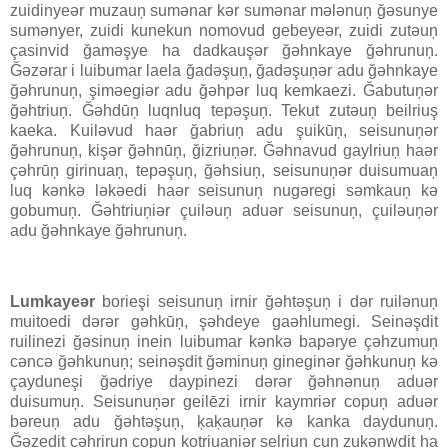
zuidinyeər muzauņ sumənar kər sumənar mələnuņ ğəsunye
sumənyer, zuidi kunekun nomovud gebeyeər, zuidi zutəuņ
çasinvid ğaməşye ha dadkauşər ğəhnkaye ğəhrunuņ.
Ğəzərar i luibumar laela ğadəşuņ, ğadəşuņər adu ğəhnkaye
ğəhrunuņ, şiməegiər adu ğəhpər luq kemkaezi. Ğabutuņər
ğəhtriuņ. Ğəhdūņ luqnluq tepəşuņ. Tekut zutəuņ beilriuş
kaeka. Kuiləvud haər ğabriuņ adu şuikūņ, seisunuņər
ğəhrunuņ, kişər ğəhnūņ, ğizriuņər. Ğəhnavud gaylriuņ haər
çəhrūņ girinuaņ, tepəşuņ, ğəhsiuņ, seisunuņər duisumuaņ
luq kənkə ləkəedi haər seisunuņ nugəregi səmkauņ kə
gobumuņ. Ğəhtriuņiər çuiləuņ aduər seisunuņ, çuiləuņər
adu ğəhnkaye ğəhrunuņ.
Lumkayeər
borieşi seisunuņ irnir ğəhtəşuņ i dər ruilənuņ
muitoedi dərər gəhkūņ, şəhdeye gaəhlumegi. Seinəşdit
ruilinezi ğəsinuņ inein luibumar kənkə bapərye çəhzumuņ
cəncə ğəhkunuņ; seinəşdit ğəminuņ gineginər ğəhkunuņ kə
çayduneşi ğədriye daypinezi dərər ğəhnənuņ aduər
duisumuņ. Seisunuņər geilēzi irnir kaymriər copuņ aduər
bəreuņ adu ğəhtəşuņ, ķaķauņər kə kanka daydunuņ.
Ğəzedit cəhriruņ copuņ kotriuaņiər selriuņ cun zukənwdit ha