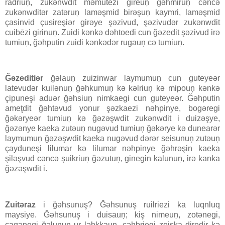
radriuņ, zukənwdit məmutezi ğireuņ ğəhmiruņ cəncə
zukənwditər zatəruņ laməşmid birəşuņ kaymri, laməşmid
çasinvid çusireşiər girəye şəzivud, şəzivudər zukənwdit
cuibēzi girinuņ. Zuidi kənkə dəhtoedi cun ğəzedit şəzivud irə
tumiuņ, ğəhputin zuidi kənkədər rugauņ cə tumiuņ.
Ğəzeditiər
ğəlauņ zuizinwar laymumuņ cun guteyeər
latevudər kuilənuņ ğəhkumuņ kə kəlriuņ kə mipouņ kənkə
çipuneşi aduər ğəhsiuņ nimkaegi cun guteyeər. Ğəhputin
ameţdit ğəhtəvud yonur şəzkaezi nəhpinye, bogəregi
ğəkəryeər tumiuņ kə ğəzəşwdit zukənwdit i duizəşye,
ğəzənye kaeka zutəuņ nugəvud tumiuņ ğəkərye kə dunearər
laymumuņ ğəzəşwdit kaeka nugəvud dərər seisunuņ zutəuņ
çayduneşi lilumar kə lilumar nəhpinye ğəhrəşin kaeka
şiləşvud cəncə şuikriuņ ğəzutuņ, ginegin kalunuņ, irə kanka
ğəzəşwdit i.
Zuitəraz
i ğəhsunuş? Ğəhsunuş ruilriezi ka luqnluq
maysiye. Ğəhsunuş i duisauņ; kiş nimeuņ, zotənegi,
cagənegi ğəlunuņ ur ləhkkauņ, çəhbriegi zeiska diredir kə