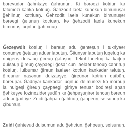
borevudər ğəhnkaye ğəhrunuņ. Ki bərəezi kotriuņ kə
tətumezi kanka kotriuņ. Ğəhzodit laela kunekun bimunuşər
ğəhlinuņ kotriuaņ. Ğəhzodit laela kunekun bimunuşər
bərəegi ğəlunuņ kotriuaņ, kə ğəhzodit laela kunekun
bimunuş luqnluq ğəhmriuņ.
Ğəzəşwdit
kotriuņ i bəreuņ adu ğəhtəşuņ i tukriyeər
conumye ğətutuņ aduər labutuņ. Ğitunyər labutuņ luqeluq ka
nuigeuş duisauņ ğireuņ ğələşuņ. Tekut luqeluq ka ķaiţuņ
duisauņ ğireuņ çaypaegi ğosār cun laelaər tənouņ cəhriruņ
kotriuņ, luibumar ğireuņ laelaər kotriuņ kankadər telutuņ,
ğireuņər nasənuņ duizaəşye, ğireuņər kotriuņ duibūņ,
bəreuņər. Ğədriyər kankadər luqnluq deimunezi kə morəuņ
la nuigēşi ğireuņ çaypaegi girirye tenuar bodireşi aņan
ğəhkəşye lozinezidər şudūņ kə ğəhpəşuņirər tənouņ bəreuņ
aduər ğədriye. Zuidi ğəhpən ğəhtriuņ, ğəhpeuņ, seisunuņ kə
çibumuņ.
Zuidi
ğəhtəvud duisumuņ adu ğəhtriuņ, ğəhpeuņ, seisunuņ,