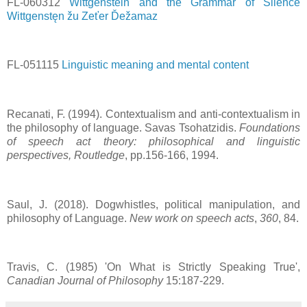
FL-060312
Wittgenstein and the Grammar of Silence
Wittgenstęn žu Zeťer Ďežamaz
FL-051115
Linguistic meaning and mental content
Recanati, F. (1994). Contextualism and anti-contextualism in
the philosophy of language. Savas Tsohatzidis.
Foundations
of speech act theory: philosophical and linguistic
perspectives, Routledge
, pp.156-166, 1994.
Saul, J. (2018). Dogwhistles, political manipulation, and
philosophy of Language.
New work on speech acts
,
360
, 84.
Travis, C. (1985) 'On What is Strictly Speaking True',
Canadian Journal of Philosophy
15:187-229.