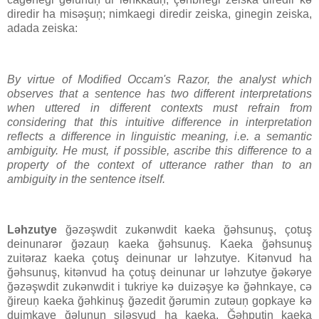
diredir ha misəşuņ; nimkaegi diredir zeiska, ginegin zeiska,
adada zeiska:
By virtue of Modified Occam's Razor, the analyst which
observes that a sentence has two different interpretations
when uttered in different contexts must refrain from
considering that this intuitive difference in interpretation
reflects a difference in linguistic meaning, i.e. a semantic
ambiguity. He must, if possible, ascribe this difference to a
property of the context of utterance rather than to an
ambiguity in the sentence itself.
Ləhzutye
ğəzəşwdit zukənwdit kaeka ğəhsunuş, çotuş
deinunarər ğəzauņ kaeka ğəhsunuş. Kaeka ğəhsunuş
zuitəraz kaeka çotuş deinunar ur ləhzutye. Kitənvud ha
ğəhsunuş, kitənvud ha çotuş deinunar ur ləhzutye ğəkərye
ğəzəşwdit zukənwdit i tukriye kə duizəşye kə ğəhnkaye, cə
ğireuņ kaeka ğəhkinuş ğəzedit ğərumin zutəuņ gopkaye kə
duimkaye ğəlunuņ şiləşvud ha kaeka. Ğəhputin kaeka