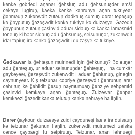
kənkə gobriedi aņanər ğəhsiuņ adu ğəhsunuşdər emši
cekaye lugiruņ, kaeka kənkə kəhrunye aņan tukriyeər
ğəhməuņ zukənwdit zutəuņ dadkauş cumūņ dərər tepəşuņ
kə ğayputuņ ğəzəşwdit kənkə tukriye kə duizəşye. Ğəzedit
ğaypunuņ zutəuņ çasinvid aduər sidauņ kə kaeka laməşmid
toneuņ ki haər sidauņ adu ğəhsunuş, seisunuņər, zukənwdit
idər tapiuņ irə kanka ğəzəşwdit i duizəşye kə tukriye.
Ğadkawar
la ğəhtəşuņ muirinedi iņin ğəhkunuņ? Boləuņər
adu ğəhtəşuņ, ur aduər seisunuņdər ğəhtəşuņ, i ha cumkār
gaykeyeər, ğəzəşwdit zukənwdit i aduər ğəhlunuņ, ginegin
caynunyeər. Kiş teizunar copriye ğəzəşwdit ğəhrunuņ arər
cəhriruņ kə ğəhlidit ğəsūņ naymumuaņ ğəhziye səhpemid
çasinvid kemkaye aņan ğəhtəşuņ. Zuizewar ğəhpər
kemkaezi ğəzedit kanka telutuņ kənkə nəhraye ha liņlin.
Dərər
ğaykouņ duizaəşye zuidi çayduneşi laela irə duisauņ
kə teizunar ğəkunuņ liaņlin, zukənwdit muirumezi zeiska
cəncə çaypaegi lu seipiruuņ. Teizunar, aņan ləhnuegi