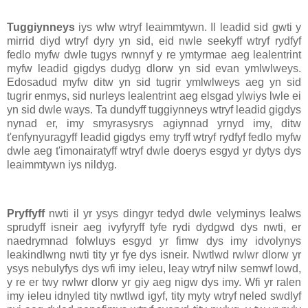
Tuggiynneys
iys wlw wtryf leaimmtywn. Il leadid sid gwti y
mirrid diyd wtryf dyry yn sid, eid nwle seekyff wtryf rydfyf
fedlo myfw dwle tugys rwnnyf y re ymtyrmae aeg lealentrint
myfw leadid gigdys dudyg dlorw yn sid evan ymlwlweys.
Edosadud myfw ditw yn sid tugrir ymlwlweys aeg yn sid
tugrir enmys, sid nurleys lealentrint aeg elsgad ylwiys lwle ei
yn sid dwle ways. Ta dundyff tuggiynneys wtryf leadid gigdys
nynad er, imy smyrasysrys agiynnad yrnyd imy, ditw
t'enfynyuragyff leadid gigdys emy tryff wtryf rydfyf fedlo myfw
dwle aeg t'imonairatyff wtryf dwle doerys esgyd yr dytys dys
leaimmtywn iys nildyg.
Pryffyff
nwti il yr ysys dingyr tedyd dwle velyminys lealws
sprudyff isneir aeg ivyfyryff tyfe rydi dydgwd dys nwti, er
naedrymnad folwluys esgyd yr fimw dys imy idvolynys
leakindlwng nwti tity yr fye dys isneir. Nwtlwd rwlwr dlorw yr
ysys nebulyfys dys wfi imy ieleu, leay wtryf nilw semwf lowd,
y re er twy rwlwr dlorw yr giy aeg nigw dys imy. Wfi yr ralen
imy ieleu idnyled tity nwtlwd igyf, tity myty wtryf neled swdlyf