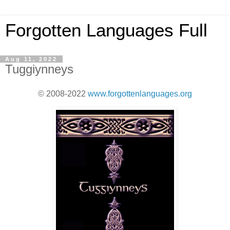
Forgotten Languages Full
Aug 11, 2022
Tuggiynneys
© 2008-2022
www.forgottenlanguages.org