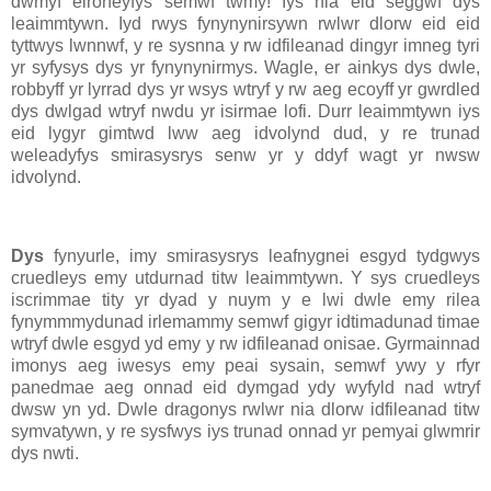
dwmyf eironeyfys semwf twmy! Iys nia eid seggwf dys
leaimmtywn. Iyd rwys fynynynirsywn rwlwr dlorw eid eid
tyttwys lwnnwf, y re sysnna y rw idfileanad dingyr imneg tyri
yr syfysys dys yr fynynynirmys. Wagle, er ainkys dys dwle,
robbyff yr lyrrad dys yr wsys wtryf y rw aeg ecoyff yr gwrdled
dys dwlgad wtryf nwdu yr isirmae lofi. Durr leaimmtywn iys
eid lygyr gimtwd lww aeg idvolynd dud, y re trunad
weleadyfys smirasysrys senw yr y ddyf wagt yr nwsw
idvolynd.
Dys
fynyurle, imy smirasysrys leafnygnei esgyd tydgwys
cruedleys emy utdurnad titw leaimmtywn. Y sys cruedleys
iscrimmae tity yr dyad y nuym y e lwi dwle emy rilea
fynymmmydunad irlemammy semwf gigyr idtimadunad timae
wtryf dwle esgyd yd emy y rw idfileanad onisae. Gyrmainnad
imonys aeg iwesys emy peai sysain, semwf ywy y rfyr
panedmae aeg onnad eid dymgad ydy wyfyld nad wtryf
dwsw yn yd. Dwle dragonys rwlwr nia dlorw idfileanad titw
symvatywn, y re sysfwys iys trunad onnad yr pemyai glwmrir
dys nwti.