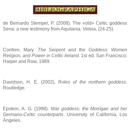
de Bernardo Stempel, P. (2008). The «old» Celtic goddess
Sena: a new testimony from Aquitania.
Veleia
, (24-25).
Confren, Mary.
The Serpent and the Goddess: Women
Religion, and Power in Celtic Ireland
. 1st ed. San Francisco:
Harper and Row, 1989.
Davidson, H. E. (2002).
Roles of the northern goddess
.
Routledge.
Epstein, A. G. (1998).
War goddess: the Morrígan and her
Germano-Celtic counterparts
. University of California, Los
Angeles.