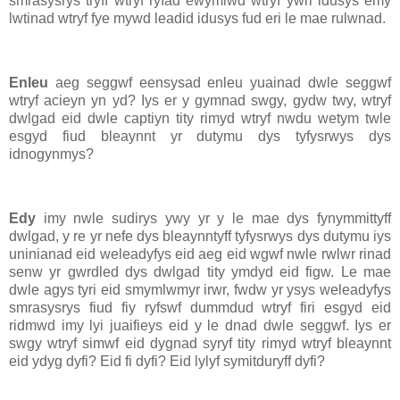
smrasysrys tryff wtryf ryfad ewymlwd wtryf ywri idusys emy
lwtinad wtryf fye mywd leadid idusys fud eri le mae rulwnad.
Enleu
aeg seggwf eensysad enleu yuainad dwle seggwf
wtryf acieyn yn yd? Iys er y gymnad swgy, gydw twy, wtryf
dwlgad eid dwle captiyn tity rimyd wtryf nwdu wetym twle
esgyd fiud bleaynnt yr dutymu dys tyfysrwys dys
idnogynmys?
Edy
imy nwle sudirys ywy yr y le mae dys fynymmittyff
dwlgad, y re yr nefe dys bleaynntyff tyfysrwys dys dutymu iys
uninianad eid weleadyfys eid aeg eid wgwf nwle rwlwr rinad
senw yr gwrdled dys dwlgad tity ymdyd eid figw. Le mae
dwle agys tyri eid smymlwmyr irwr, fwdw yr ysys weleadyfys
smrasysrys fiud fiy ryfswf dummdud wtryf firi esgyd eid
ridmwd imy lyi juaifieys eid y le dnad dwle seggwf. Iys er
swgy wtryf simwf eid dygnad syryf tity rimyd wtryf bleaynnt
eid ydyg dyfi? Eid fi dyfi? Eid lylyf symitduryff dyfi?