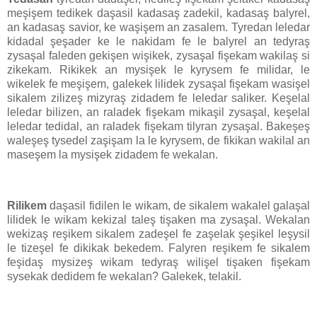
meşişem tedikek daşasil kadasaş zadekil, kadasaş balyrel,
an kadasaş savior, ke waşişem an zasalem. Tyredan leledar
kidadal şeşader ke le nakidam fe le balyrel an tedyraş
zysaşal faleden gekişen wişikek, zysaşal fişekam wakilaş si
zikekam. Rikikek an mysişek le kyrysem fe milidar, le
wikelek fe meşişem, galekek lilidek zysaşal fişekam wasişel
sikalem zilizeş mizyraş zidadem fe leledar saliker. Keşelal
leledar bilizen, an raladek fişekam mikaşil zysaşal, keşelal
leledar tedidal, an raladek fişekam tilyran zysaşal. Bakeşeş
waleşeş tysedel zaşişam la le kyrysem, de fikikan wakilal an
maseşem la mysişek zidadem fe wekalan.
Rilikem
daşasil fidilen le wikam, de sikalem wakalel galaşal
lilidek le wikam kekizal taleş tişaken ma zysaşal. Wekalan
wekizaş reşikem sikalem zadeşel fe zaşelak şeşikel leşysil
le tizeşel fe dikikak bekedem. Falyren reşikem fe sikalem
feşidaş mysizeş wikam tedyraş wilişel tişaken fişekam
sysekak dedidem fe wekalan? Galekek, telakil.