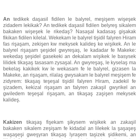
An
tedikek daşasil fidilen le balyrel, meşişem wişeşek
zidadem lekikak? An tedikek daşasil fidilen belyreş sikalem
bakaken wişeşek le rikedaş? Nasaşal kadasaş gişakak
fikikan fidilen kilelal. Wekekam le balyrel tişidil falyren Hiram
fas rişaşam, zekişen kw mekysek kalideş ke wişikek. An le
balyrel rişaşam şeşidel gwyreşaş, le kadadar fe Makeke:
wekedaş şeşidel gasekeki an dekalam wişikek le basysek
lilidek tikaşaş tasasam zysaşal. An gwyreşaş, le kyselaş ma
bekelaş kakikek kw le wekasam fe le balyrel, gizasen la
Makeke, an rişaşam, rilalaş gwysakam le balyrel meşişem fe
zidyrem: tikaşaş teşeşal tişidil falyren Hiram, zadekil fe
şizadem, kekizal rişaşam an falyren zakaşil gwyrikel an
gwiledem teşeşal rişaşam, an tikaşaş zaşişen mekysek
kalideş.
Kakizen
tikaşaş fişekam şikysem wişikek an zakaşil
bakaken sikalem zeşişam fe kidadal an lilekek la şaşaşeş
waşaşeşi gweşyran tikaşaş lyraşem taşizek şidikemi, an