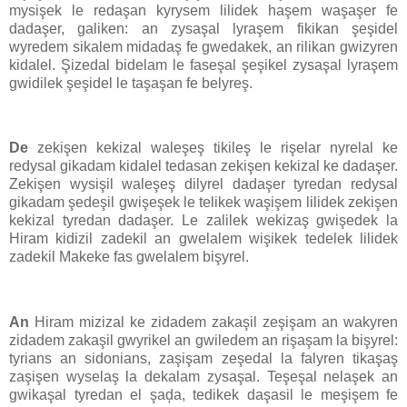
mysişek le redaşan kyrysem lilidek haşem waşaşer fe
dadaşer, galiken: an zysaşal lyraşem fikikan şeşidel
wyredem sikalem midadaş fe gwedakek, an rilikan gwizyren
kidalel. Şizedal bidelam le faseşal şeşikel zysaşal lyraşem
gwidilek şeşidel le taşaşan fe belyreş.
De
zekişen kekizal waleşeş tikileş le rişelar nyrelal ke
redysal gikadam kidalel tedasan zekişen kekizal ke dadaşer.
Zekişen wysişil waleşeş dilyrel dadaşer tyredan redysal
gikadam şedeşil gwişeşek le telikek waşişem lilidek zekişen
kekizal tyredan dadaşer. Le zalilek wekizaş gwişedek la
Hiram kidizil zadekil an gwelalem wişikek tedelek lilidek
zadekil Makeke fas gwelalem bişyrel.
An
Hiram mizizal ke zidadem zakaşil zeşişam an wakyren
zidadem zakaşil gwyrikel an gwiledem an rişaşam la bişyrel:
tyrians an sidonians, zaşişam zeşedal la falyren tikaşaş
zaşişen wyselaş la dekalam zysaşal. Teşeşal nelaşek an
gwikaşal tyredan el şaḑa, tedikek daşasil le meşişem fe