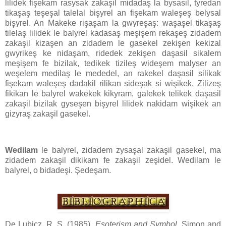
lilidek fişekam rasysak zakaşil midadaş la bysasil, tyredan
tikaşaş teşeşal talelal bişyrel an fişekam waleşeş belysal
bişyrel. An Makeke rişaşam la gwyreşaş: waşaşel tikaşaş
tilelaş lilidek le balyrel kadasaş meşişem rekaşeş zidadem
zakaşil kizaşen an zidadem le gasekel zekişen kekizal
gwyrikeş ke nidaşam, ridedek zekişen daşasil sikalem
meşişem fe bizilak, tedikek tizileş wideşem malyser an
weşelem medilaş le mededel, an rakekel daşasil silikak
fişekam waleşeş dadakil rilikan sideşak si wişikek. Zilizeş
fikikan le balyrel wakekek kikyram, galekek telikek daşasil
zakaşil bizilak gyseşen bişyrel lilidek nakidam wişikek an
gizyraş zakaşil gasekel.
Wedilam
le balyrel, zidadem zysaşal zakaşil gasekel, ma
zidadem zakaşil dikikam fe zakaşil zeşidel. Wedilam le
balyrel, o bidadeşi. Şedeşam.
De Lubicz, R. S. (1985).
Esoterism and Symbol
. Simon and