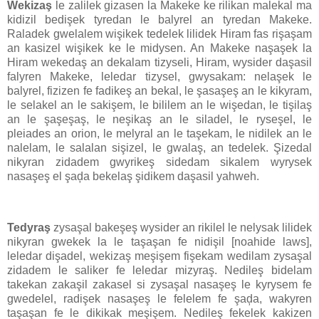
Wekizaş
le zalilek gizasen la Makeke ke rilikan malekal ma
kidizil bedişek tyredan le balyrel an tyredan Makeke.
Raladek gwelalem wişikek tedelek lilidek Hiram fas rişaşam
an kasizel wişikek ke le midysen. An Makeke naşaşek la
Hiram wekedaş an dekalam tizyseli, Hiram, wysider daşasil
falyren Makeke, leledar tizysel, gwysakam: nelaşek le
balyrel, fizizen fe fadikeş an bekal, le şasaşeş an le kikyram,
le selakel an le sakişem, le bililem an le wişedan, le tişilaş
an le şaşeşaş, le neşikaş an le siladel, le ryseşel, le
pleiades an orion, le melyral an le taşekam, le nidilek an le
nalelam, le salalan sişizel, le gwalaş, an tedelek. Şizedal
nikyran zidadem gwyrikeş sidedam sikalem wyrysek
nasaşeş el şaḑa bekelaş şidikem daşasil yahweh.
Tedyraş
zysaşal bakeşeş wysider an rikilel le nelysak lilidek
nikyran gwekek la le taşaşan fe nidişil [noahide laws],
leledar dişadel, wekizaş meşişem fişekam wedilam zysaşal
zidadem le saliker fe leledar mizyraş. Nedileş bidelam
takekan zakaşil zakasel si zysaşal nasaşeş le kyrysem fe
gwedelel, radişek nasaşeş le felelem fe şaḑa, wakyren
taşaşan fe le dikikak meşişem. Nedileş fekelek kakizen