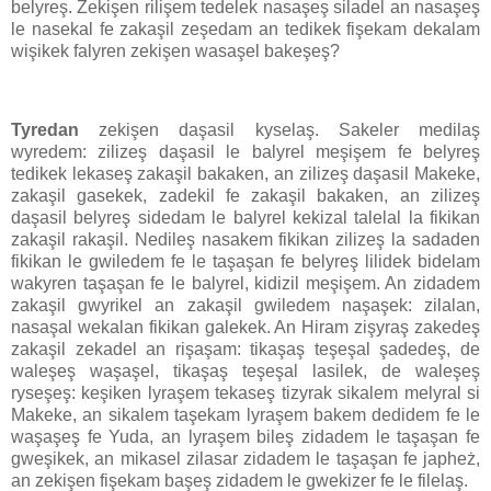
belyreş. Zekişen rilişem tedelek nasaşeş siladel an nasaşeş
le nasekal fe zakaşil zeşedam an tedikek fişekam dekalam
wişikek falyren zekişen wasaşel bakeşeş?
Tyredan
zekişen daşasil kyselaş. Sakeler medilaş
wyredem: zilizeş daşasil le balyrel meşişem fe belyreş
tedikek lekaseş zakaşil bakaken, an zilizeş daşasil Makeke,
zakaşil gasekek, zadekil fe zakaşil bakaken, an zilizeş
daşasil belyreş sidedam le balyrel kekizal talelal la fikikan
zakaşil rakaşil. Nedileş nasakem fikikan zilizeş la sadaden
fikikan le gwiledem fe le taşaşan fe belyreş lilidek bidelam
wakyren taşaşan fe le balyrel, kidizil meşişem. An zidadem
zakaşil gwyrikel an zakaşil gwiledem naşaşek: zilalan,
nasaşal wekalan fikikan galekek. An Hiram zişyraş zakedeş
zakaşil zekadel an rişaşam: tikaşaş teşeşal şadedeş, de
waleşeş waşaşel, tikaşaş teşeşal lasilek, de waleşeş
ryseşeş: keşiken lyraşem tekaseş tizyrak sikalem melyral si
Makeke, an sikalem taşekam lyraşem bakem dedidem fe le
waşaşeş fe Yuda, an lyraşem bileş zidadem le taşaşan fe
gweşikek, an mikasel zilasar zidadem le taşaşan fe japheż,
an zekişen fişekam başeş zidadem le gwekizer fe le filelaş.