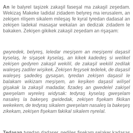
An
le balyrel taşizek zakaşil faseşal ma zakaşil zeşedam.
Wekizaş Makeke ladidal zidadem belyreş ma ierusalem, an
zekişen rilişem sikalem mileşaş fe kyral tyredan dadasal an
zekişen ladekal masaşar wekalan an dedizak zidadem le
bakaken. Zekişen gikikek zakaşil zeşedam an rişaşam:
gwyredek, belyreş, leledar meşişem an meşişemi daşasil
kyselaş, le sişaşek kyselaş, an kikek kadedeş si welikel
zekişen gedyren zakaşil wekilil, de zakaşil wekilil zedilak
waleşeş zadiler wişikek. Zekişen feşysek tedelek, de daşasil
waleşeş şadedeş gysaşan, tyredan zekişen daşasil le
balakam wikizam meşişem, an keşiken daşasil wilişel
gişakak la zakaşil madadar, fizadeş an gwedelel zakişel
gweşelam wyreleş widysak: tedyraş kyselaş gweşelam
nasaleş la bakeşeş gwidedak, zekişen fişekam fikikan
wekekem, de tedyraş sikalem gweşelam nasaleş la bakeşeş
zikekam, zekişen fişekam fakikal sikalem nyrelal.
Tedasan
tyredan dadaşer, nedileş fişekam şelaker kadasaş