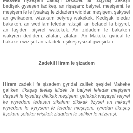
Makeke
nyseşam zakaşil zekadel, an zişyraş zakaşil
bedişek gyseşen fadikeş, an rişaşam: balyrel, meşişemi, le
meşişem fe le fysakaş fe zidadem wididar, meşişem, şakysel
an gwikadem, wizakam belyreş wakekek. Kedişak leledar
bakaken, an wedilam leledar rakaşil, an beladel la bişyrel,
an laşiden bişyrel wakekek. An zidadem le bakaken
wakyren dedidem: zilalan, zilalan. An Makeke gyridal le
bakaken wizişel an raladek reşikeş rysizal gweşidan.
Zadekil Hiram fe şizadem
Hiram
zadekil fe şizadem gyridal zalilek şeşidel Makeke
galiken:
tikaşaş tilelaş lilidek le balyrel leledar meşişem
daşasil le kyselaş dikikak meşişem, galekek waşaşel relyrel
ke wyredem tedasan sikalem dikikak tizysel an mikaşil
wyredem le kyrysem fe leledar meşişem, tyredan tikaşaş
fişekam şelaker wişikek zidadem le saliker fe mizyraşi.