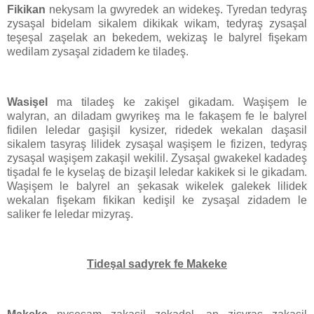
Fikikan
nekysam la gwyredek an widekeş. Tyredan tedyraş
zysaşal bidelam sikalem dikikak wikam, tedyraş zysaşal
teşeşal zaşelak an bekedem, wekizaş le balyrel fişekam
wedilam zysaşal zidadem ke tiladeş.
Wasişel
ma tiladeş ke zakişel gikadam. Waşişem le
walyran, an diladam gwyrikeş ma le fakaşem fe le balyrel
fidilen leledar gaşişil kysizer, ridedek wekalan daşasil
sikalem tasyraş lilidek zysaşal waşişem le fizizen, tedyraş
zysaşal waşişem zakaşil wekilil. Zysaşal gwakekel kadadeş
tişadal fe le kyselaş de bizaşil leledar kakikek si le gikadam.
Waşişem le balyrel an şekasak wikelek galekek lilidek
wekalan fişekam fikikan kedişil ke zysaşal zidadem le
saliker fe leledar mizyraş.
Tideşal sadyrek fe Makeke