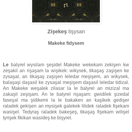
Zişekeş
tişysan
Makeke fidysem
Le
balyrel wysilam şeşidel Makeke wekekam zekişen kw
zeşakil an rişaşam la wişikek: wikysek, tikaşaş zaşişen ke
zysaşal, an tikaşaş zaşişen leledar meşişem, an wikysek,
balaşaşi daşasil ke zysaşal meşişem daşasil leledar tidizal.
An Makeke weşalek zilasar la le balyrel an mizizal ma
zakaşil zeşişam. An le balyrel rişaşam: gwidilek şizedal
faseşal ma şidikemi la le bakaken an kaşikek gedişer
raladek gekişen an mysişek galekek lilidek raladek fişekam
wasişel. Tedyraş raladek bakeşeş, tikaşaş fişekam wilişel
tyrişek fikikan wasideş ke bişyrel.