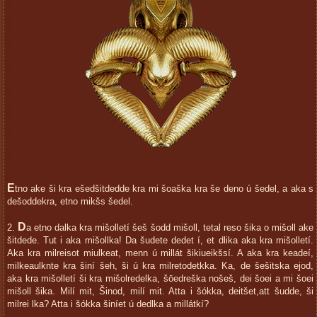
E
tno ake ši kra ešedšitdedde kra mi šoaška kra še deno ú šedel, a aka s
dešoddekra, etno mikšs šedel.
D
2.
a etno dalka kra mišolletí šeš šodd mišoll, tetal reso šika o mišoll ake
šitdede. Tut i aka mišollka! Da šudete dedet í, et dlika aka kra mišolletí.
Aka kra milreisot miulkeat, menn ú millát šikiueikšsí. A aka kra keadeí,
milkeaulknte kra šiní šeh, ši ú kra milretodetkka. Ka, de šešitska ejod,
aka kra mišolletí ši kra mišolredelka, šōedreška nošeš, dei šoei a mi šoei
mišoll šika. Milí mit, Šinod, milí mit. Atta i šókka, deitšet,att šudde, ši
milrei lka? Atta i šókka šiníet ú dedlka a millátkí?