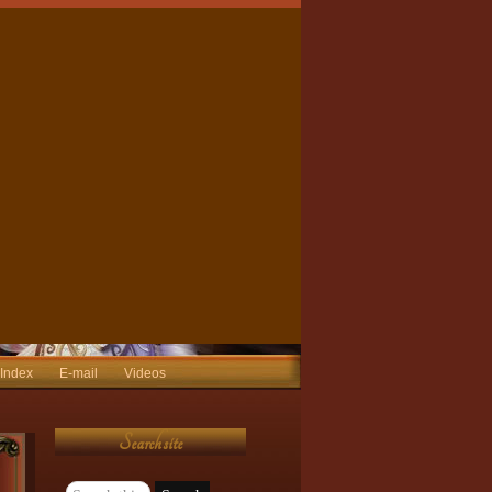
 Index
E-mail
Videos
Search site