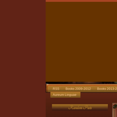
RSS
Books 2009-2012
Books 2013-
Aureum Linguae
Random Posts