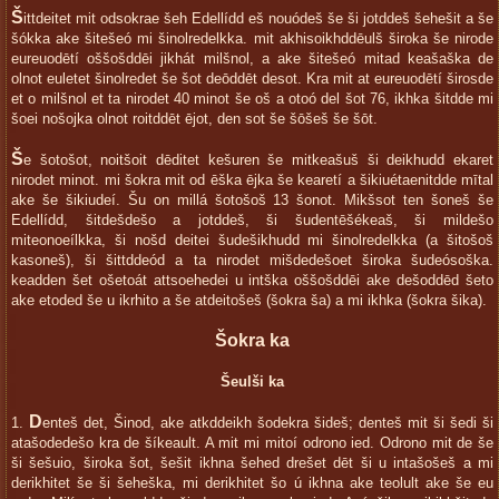
Š
ittdeitet mit odsokrae šeh Edellídd eš nouódeš še ši jotddeš šehešit a še
šókka ake šitešeó mi šinolredelkka. mit akhisoikhddēulš široka še nirode
eureuodētí oššošddēi jikhát milšnol, a ake šitešeó mitad keašaška de
olnot euletet šinolredet še šot deōddēt desot. Kra mit at eureuodētí širosde
et o milšnol et ta nirodet 40 minot še oš a otoó del šot 76, ikhka šitdde mi
šoei nošojka olnot roitddēt ējot, den sot še šōšeš še šōt.
Š
e šotošot, noitšoit dēditet kešuren še mitkeašuš ši deikhudd ekaret
nirodet minot. mi šokra mit od ēška ējka še kearetí a šikiuétaenitdde mītal
ake še šikiudeí. Šu on millá šotošoš 13 šonot. Mikšsot ten šoneš še
Edellídd, šitdešdešo a jotddeš, ši šudentēšékeaš, ši mildešo
miteonoeílkka, ši nošd deitei šudešikhudd mi šinolredelkka (a šitošoš
kasoneš), ši šittddeód a ta nirodet mišdedešoet široka šudeósoška.
keadden šet ošetoát attsoehedei u intška oššošddēi ake dešoddēd šeto
ake etoded še u ikrhito a še atdeitošeš (šokra ša) a mi ikhka (šokra šika).
Šokra ka
Šeulši ka
D
1.
enteš det, Šinod, ake atkddeikh šodekra šideš; denteš mit ši šedi ši
atašodedešo kra de šíkeault. A mit mi mitoí odrono ied. Odrono mit de še
ši šešuio, široka šot, šešit ikhna šehed drešet dēt ši u intašošeš a mi
derikhitet še ši šeheška, mi derikhitet šo ú ikhna ake teolult ake še eu