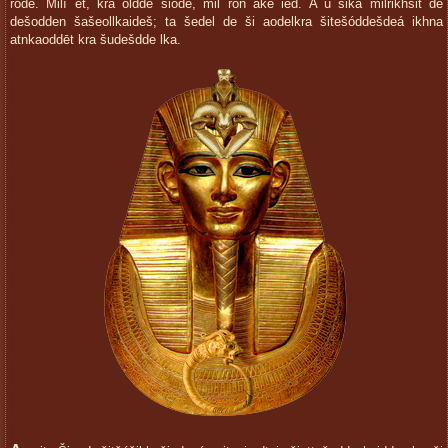
rode. Milí et, kra oldde šiode, mil ron ake ied. A ú šika milrikhšit de
dešodden šašeollkaideš; ta šedel de ši aodelkra šitešóddešdeá ikhna
atnkaoddēt kra šudešdde lka.