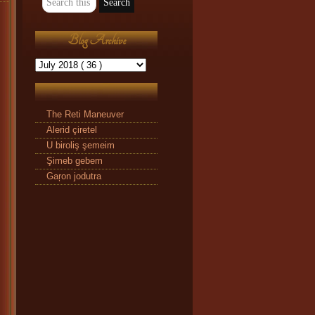
Blog Archive
The Reti Maneuver
Alerid çiretel
U biroliş şemeim
Şimeb gebem
Gaŗon jodutra