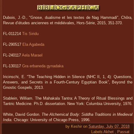
Dubois, J.-D., "Gnose, dualisme et les textes de Nag Hammadi", Chôra,
Revue d’études anciennes et médiévales, Hors-Série, 2015, 351-370.
FL-011214
Tis Siridu
FL-290517
Ela Agabeda
FL-240117
Aela Marael
FL-130117
Gra erbaneda gynadaka
Iricinschi, E. “The Teaching Hidden in Silence (NHC II, 1, 4): Questions,
Answers, and Secrets in a Fourth-Century Egyptian Book”, Beyond the
Gnostic Gospels, 2013.
Stablein, William. The Mahakala Tantra: A Theory of Ritual Blessings and
Tantric Medicine. Ph.D. dissertation. New York: Columbia University, 1976.
White, David Gordon.
The Alchemical Body: Siddha Traditions in Medieval
India.
Chicago: University of Chicago Press, 1996.
by
Keshir
on
Saturday, July 07, 2018
Labels
Akhet
,
Passat