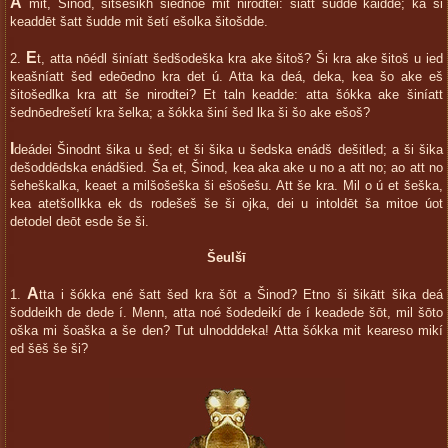
A
mit, Šinod, šitšéšikh šiednoé mit nirodtei: šiatt šudde kaidde; ka ši
keaddēt šatt šudde mit šetí ešolka šitošdde.
E
2.
t, atta nōédl šiníatt šedšodeška kra ake šitoš? Ši kra ake šitoš u ied
keašníatt šed edeōedno kra det ú. Atta ka deá, deka, kea šo ake eš
šitošedlka kra att še nirodtei? Et taln keadde: atta šókka ake šiníatt
šednōedrešetí kra šelka; a šókka šiní šed lka ši šo ake ešoš?
I
deádei Šinodnt šika u šed; et ši šika u šedska enádš dešitled; a ši šika
dešoddēdska enádšied. Ša et, Šinod, kea aka ake u no a att no; ao att no
šeheškalka, keaet a milšošeška ši ešošešu. Att še kra. Mil o ú et šeška,
kea atetšollkka ek ds rodešeš še ši ojka, dei u intoldēt ša mitoe úot
detodel deōt esde še ši.
Šeulšī
A
1.
tta i šókka ené šatt šed kra šōt a Šinod? Etno ši šikātt šika deá
šoddeikh de dede í. Menn, atta noé šodedeikí de í keadede šōt, mil šōto
oška mi šoaška a še den? Tut ulnodddeka! Atta šókka mit keareso mikí
ed šēš še ši?