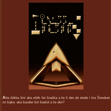
A
tta šókka šiní aka ešitk šei šoaška a še š den de etode í kra Šinoduet
mi šojka: aka šusdtei šot šoašot a še den?